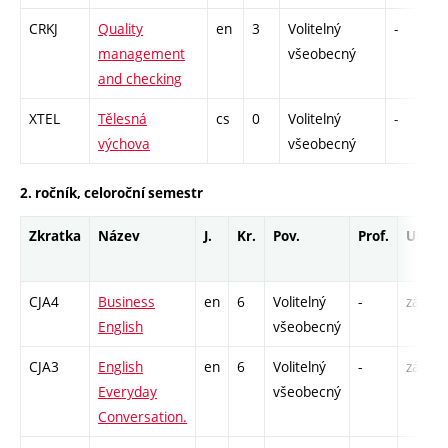
CRKJ
Quality
en
3
Volitelný
-
management
všeobecný
and checking
XTEL
Tělesná
cs
0
Volitelný
-
výchova
všeobecný
2. ročník, celoroční semestr
Zkratka
Název
J.
Kr.
Pov.
Prof.
Uk.
CJA4
Business
en
6
Volitelný
-
zá,zk
English
všeobecný
CJA3
English
en
6
Volitelný
-
zá,zk
Everyday
všeobecný
Conversation.