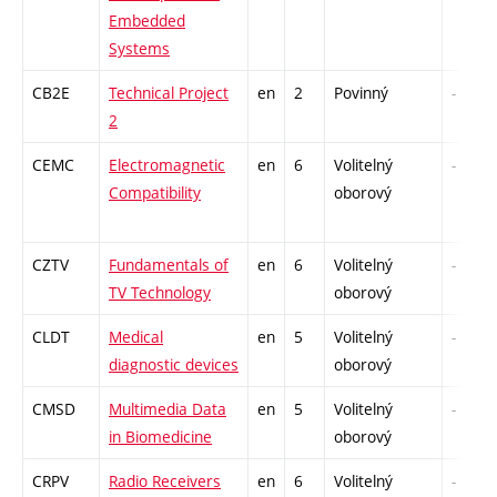
Embedded
Systems
CB2E
Technical Project
en
2
Povinný
-
2
CEMC
Electromagnetic
en
6
Volitelný
-
Compatibility
oborový
CZTV
Fundamentals of
en
6
Volitelný
-
TV Technology
oborový
CLDT
Medical
en
5
Volitelný
-
diagnostic devices
oborový
CMSD
Multimedia Data
en
5
Volitelný
-
in Biomedicine
oborový
CRPV
Radio Receivers
en
6
Volitelný
-