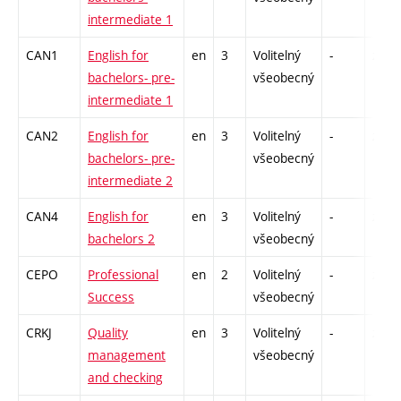
intermediate 1
CAN1
English for
en
3
Volitelný
-
zk
bachelors- pre-
všeobecný
intermediate 1
CAN2
English for
en
3
Volitelný
-
zk
bachelors- pre-
všeobecný
intermediate 2
CAN4
English for
en
3
Volitelný
-
zk
bachelors 2
všeobecný
CEPO
Professional
en
2
Volitelný
-
zá
Success
všeobecný
CRKJ
Quality
en
3
Volitelný
-
zá
management
všeobecný
and checking