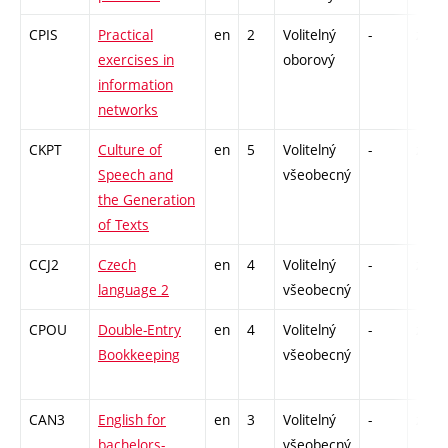
CPIS
Practical
en
2
Volitelný
-
zá
exercises in
oborový
information
networks
CKPT
Culture of
en
5
Volitelný
-
zá
Speech and
všeobecný
the Generation
of Texts
CCJ2
Czech
en
4
Volitelný
-
zk
language 2
všeobecný
CPOU
Double-Entry
en
4
Volitelný
-
zk
Bookkeeping
všeobecný
CAN3
English for
en
3
Volitelný
-
zk
bachelors-
všeobecný