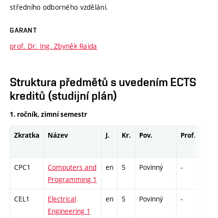
středního odborného vzdělání.
GARANT
prof. Dr. Ing. Zbyněk Raida
Struktura předmětů s uvedením ECTS
kreditů (studijní plán)
1. ročník, zimní semestr
Zkratka
Název
J.
Kr.
Pov.
Prof.
Uk.
CPC1
Computers and
en
5
Povinný
-
kl
Programming 1
CEL1
Electrical
en
5
Povinný
-
zá,z
Engineering 1