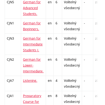
CJN5
German for
en
6
Volitelný
-
zá,zk
Advanced
všeobecný
Students.
CJN1
German for
en
6
Volitelný
-
zá,zk
Beginners.
všeobecný
CJN3
German for
en
6
Volitelný
-
zá,zk
Intermediate
všeobecný
Students I.
CJN2
German for
en
6
Volitelný
-
zá,zk
Lower-
všeobecný
Intermediate.
CJA7
Listening.
en
4
Volitelný
-
zá,zk
všeobecný
CJA1
Preparatory
en
8
Volitelný
-
zá,zk
Course for
všeobecný