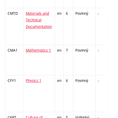
CMTD
Materials and
en
6
Povinný
-
zá,z
Technical
Documentation
CMA1
Mathematics 1
en
7
Povinný
-
zá,z
CFY1
Physics 1
en
6
Povinný
-
zá,z
CKPT
Culture of
en
5
Volitelný
-
zá