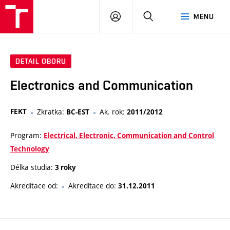
VUT
PŘIHLÁSIT
HLEDAT
MENU
SE
DETAIL OBORU
Electronics and Communication
FEKT
Zkratka:
Ak. rok:
BC-EST
2011/2012
Program:
Electrical, Electronic, Communication and Control
Technology
Délka studia:
3 roky
Akreditace od:
Akreditace do:
31.12.2011