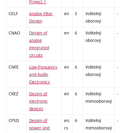
Project 1
CELF
Analog Filter
en
5
Volitelný
-
z
Design
oborový
CNAO
Design of
en
6
Volitelný
-
z
analog
oborový
integrated
circuits
CNFE
Low-frequency
en
6
Volitelný
-
z
and Audio
oborový
Electronics
CKEZ
Design of
en
6
Volitelný
-
z
electronic
mimooborový
devices
CPSD
Design of
en,
6
Volitelný
-
z
power and
cs
mimooborový