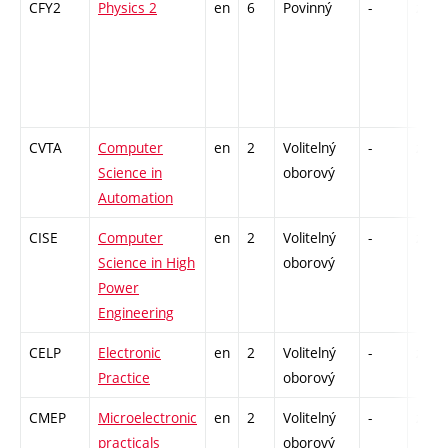
CFY2
Physics 2
en
6
Povinný
-
zá,zk
CVTA
Computer
en
2
Volitelný
-
zá
Science in
oborový
Automation
CISE
Computer
en
2
Volitelný
-
zá
Science in High
oborový
Power
Engineering
CELP
Electronic
en
2
Volitelný
-
zá
Practice
oborový
CMEP
Microelectronic
en
2
Volitelný
-
zá
practicals
oborový