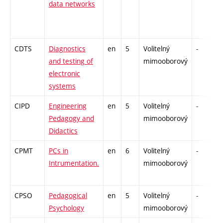
data networks
CDTS
Diagnostics
en
5
Volitelný
-
and testing of
mimooborový
electronic
systems
CIPD
Engineering
en
5
Volitelný
-
Pedagogy and
mimooborový
Didactics
CPMT
PCs in
en
6
Volitelný
-
z
Intrumentation.
mimooborový
CPSO
Pedagogical
en
5
Volitelný
-
Psychology
mimooborový