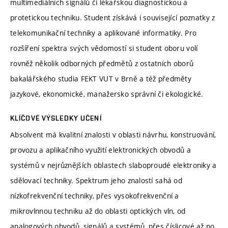
multimediálních signálů či lékařskou diagnostickou a
protetickou techniku. Student získává i související poznatky z
telekomunikační techniky a aplikované informatiky. Pro
rozšíření spektra svých vědomostí si student oboru volí
rovněž několik odborných předmětů z ostatních oborů
bakalářského studia FEKT VUT v Brně a též předměty
jazykové, ekonomické, manažersko správní či ekologické.
KLÍČOVÉ VÝSLEDKY UČENÍ
Absolvent má kvalitní znalosti v oblasti návrhu, konstruování,
provozu a aplikačního využití elektronických obvodů a
systémů v nejrůznějších oblastech slaboproudé elektroniky a
sdělovací techniky. Spektrum jeho znalostí sahá od
nízkofrekvenční techniky, přes vysokofrekvenční a
mikrovlnnou techniku až do oblasti optických vln, od
analogových obvodů, signálů a systémů, přes číslicové až po