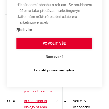
bachelors-
všeobecný
přizpůsobení obsahu a reklam. Se souhlasem
intermediate 1
můžeme také předávat marketingovým
platformám některé osobní údaje pro
CAN1
English for
en
3
Volitelný
-
marketingové účely.
bachelors- pre-
všeobecný
Zjistit více
intermediate 1
CAN2
English for
en
3
Volitelný
-
POVOLIT VŠE
bachelors- pre-
všeobecný
intermediate 2
Nastavení
CAN4
English for
en
3
Volitelný
-
bachelors 2
všeobecný
Povolit pouze nezbytné
CFSP
Filosofie
en
3
Volitelný
-
současnosti -
všeobecný
postmodernismus
CUBC
Introduction to
en
4
Volitelný
-
Biology of Man
všeobecný