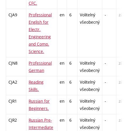
CFC.
CJA9
Professional
en
6
Volitelný
-
zá,zk
English for
všeobecný
Electr.
Engineering
and Comp.
Science.
CJN8
Professional
en
6
Volitelný
-
zá,zk
German
všeobecný
CJA2
Reading
en
6
Volitelný
-
zá,zk
Skills.
všeobecný
CJR1
Russian for
en
6
Volitelný
-
zá,zk
Beginners.
všeobecný
CJR2
Russian Pre-
en
6
Volitelný
-
zá,zk
Intermediate
všeobecný