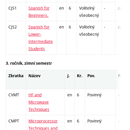
CJS1
Spanish for
en
6
Volitelný
-
zá,zk
Beginners.
všeobecný
CJS2
Spanish for
en
6
Volitelný
-
zá,zk
Lower-
všeobecný
Intermediate
Students
3. ročník, zimní semestr
Zkratka
Název
J.
Kr.
Pov.
Prof.
CVMT
HF and
en
6
Povinný
-
Microwave
Techniques
CMPT
Microprocessor
en
6
Povinný
-
Techniques and