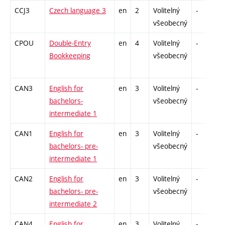
CCJ3
Czech language 3
en
2
Volitelný
-
z
všeobecný
CPOU
Double-Entry
en
4
Volitelný
-
z
Bookkeeping
všeobecný
CAN3
English for
en
3
Volitelný
-
z
bachelors-
všeobecný
intermediate 1
CAN1
English for
en
3
Volitelný
-
z
bachelors- pre-
všeobecný
intermediate 1
CAN2
English for
en
3
Volitelný
-
z
bachelors- pre-
všeobecný
intermediate 2
CAN4
English for
en
3
Volitelný
-
z