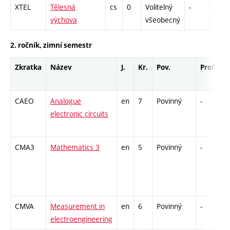
XTEL
Tělesná
cs
0
Volitelný
-
zá
výchova
všeobecný
2. ročník, zimní semestr
Zkratka
Název
J.
Kr.
Pov.
Prof.
U
CAEO
Analogue
en
7
Povinný
-
z
electronic circuits
CMA3
Mathematics 3
en
5
Povinný
-
z
CMVA
Measurement in
en
6
Povinný
-
z
electroengineering