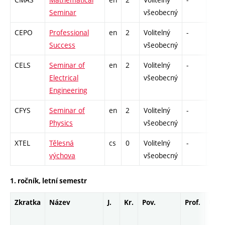
Seminar
všeobecný
CEPO
Professional
en
2
Volitelný
-
zá
Success
všeobecný
CELS
Seminar of
en
2
Volitelný
-
zá
Electrical
všeobecný
Engineering
CFYS
Seminar of
en
2
Volitelný
-
zá
Physics
všeobecný
XTEL
Tělesná
cs
0
Volitelný
-
zá
výchova
všeobecný
1. ročník, letní semestr
Zkratka
Název
J.
Kr.
Pov.
Prof.
Uk.