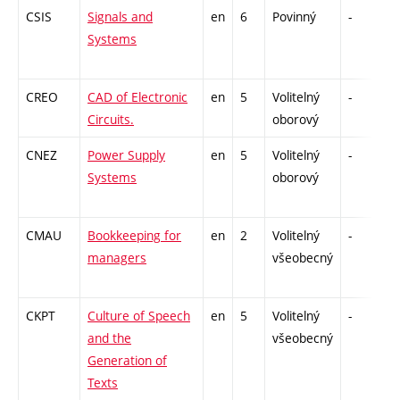
CSIS
Signals and
en
6
Povinný
-
z
Systems
CREO
CAD of Electronic
en
5
Volitelný
-
kl
Circuits.
oborový
CNEZ
Power Supply
en
5
Volitelný
-
z
Systems
oborový
CMAU
Bookkeeping for
en
2
Volitelný
-
z
managers
všeobecný
CKPT
Culture of Speech
en
5
Volitelný
-
z
and the
všeobecný
Generation of
Texts