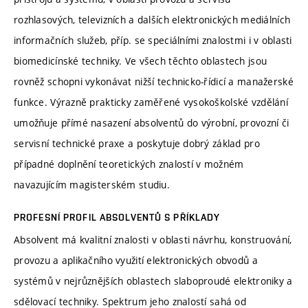
rozhlasových, televizních a dalších elektronických mediálních
informačních služeb, příp. se speciálními znalostmi i v oblasti
biomedicínské techniky. Ve všech těchto oblastech jsou
rovněž schopni vykonávat nižší technicko-řídicí a manažerské
funkce. Výrazně prakticky zaměřené vysokoškolské vzdělání
umožňuje přímé nasazení absolventů do výrobní, provozní či
servisní technické praxe a poskytuje dobrý základ pro
případné doplnění teoretických znalostí v možném
navazujícím magisterském studiu.
PROFESNÍ PROFIL ABSOLVENTŮ S PŘÍKLADY
Absolvent má kvalitní znalosti v oblasti návrhu, konstruování,
provozu a aplikačního využití elektronických obvodů a
systémů v nejrůznějších oblastech slaboproudé elektroniky a
sdělovací techniky. Spektrum jeho znalostí sahá od