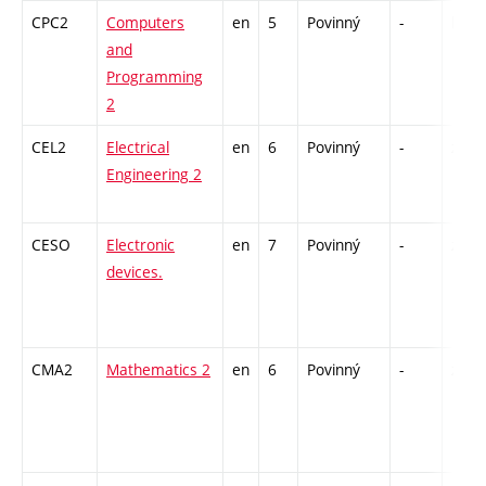
CPC2
Computers
en
5
Povinný
-
kl
and
Programming
2
CEL2
Electrical
en
6
Povinný
-
zá,zk
Engineering 2
CESO
Electronic
en
7
Povinný
-
zá,zk
devices.
CMA2
Mathematics 2
en
6
Povinný
-
zk