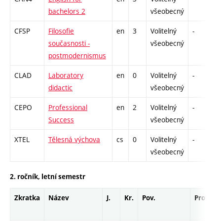
bachelors 2
všeobecný
CFSP
Filosofie
en
3
Volitelný
-
z
současnosti -
všeobecný
postmodernismus
CLAD
Laboratory
en
0
Volitelný
-
z
didactic
všeobecný
CEPO
Professional
en
2
Volitelný
-
z
Success
všeobecný
XTEL
Tělesná výchova
cs
0
Volitelný
-
z
všeobecný
2. ročník, letní semestr
Zkratka
Název
J.
Kr.
Pov.
Prof.