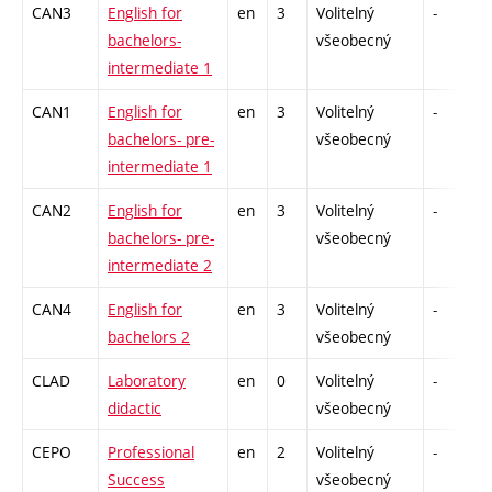
CAN3
English for
en
3
Volitelný
-
bachelors-
všeobecný
intermediate 1
CAN1
English for
en
3
Volitelný
-
bachelors- pre-
všeobecný
intermediate 1
CAN2
English for
en
3
Volitelný
-
bachelors- pre-
všeobecný
intermediate 2
CAN4
English for
en
3
Volitelný
-
bachelors 2
všeobecný
CLAD
Laboratory
en
0
Volitelný
-
didactic
všeobecný
CEPO
Professional
en
2
Volitelný
-
Success
všeobecný