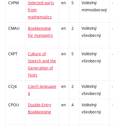
CVPM
Selected parts
en
5
Volitelný
-
from
mimooborový
mathematics
CMAU
Bookkeeping
en
2
Volitelný
-
for managers
všeobecný
CKPT
Culture of
en
5
Volitelný
-
Speech and the
všeobecný
Generation of
Texts
CCJ4
Czech language
en
2
Volitelný
-
4
všeobecný
CPOU
Double-Entry
en
4
Volitelný
-
Bookkeeping
všeobecný