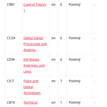
CRR1
Control Theory
en
6
Povinný
-
z
1
CCZA
Digital Signal
en
6
Povinný
-
z
Processing and
Analysis
CEVA
EM Waves,
en
6
Povinný
-
z
Antennas and
Lines
CICT
Pulse and
en
7
Povinný
-
z
Digital
Techniques
CB1E
Technical
en
1
Povinný
-