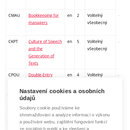
CMAU
Bookkeeping for
en
2
Volitelný
-
managers
všeobecný
CKPT
Culture of Speech
en
5
Volitelný
-
and the
všeobecný
Generation of
Texts
CPOU
Double-Entry
en
4
Volitelný
-
Bookkeeping
všeobecný
Nastavení cookies a osobních
údajů
CEKE
Ecology in
en
4
Volitelný
-
electrotechnical
všeobecný
Soubory cookie používáme ke
shromažďování a analýze informací o výkonu
profession
a používání webu, zajištění fungování funkcí
CAN3
English for
en
3
Volitelný
-
ze sociálních médií a ke zlepšení a