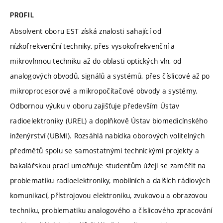
PROFIL
Absolvent oboru EST získá znalosti sahající od
nízkofrekvenční techniky, přes vysokofrekvenční a
mikrovlnnou techniku až do oblasti optických vln, od
analogových obvodů, signálů a systémů, přes číslicové až po
mikroprocesorové a mikropočítačové obvody a systémy.
Odbornou výuku v oboru zajišťuje především Ústav
radioelektroniky (UREL) a doplňkově Ústav biomedicínského
inženýrství (UBMI). Rozsáhlá nabídka oborových volitelných
předmětů spolu se samostatnými technickými projekty a
bakalářskou prací umožňuje studentům úžeji se zaměřit na
problematiku radioelektroniky, mobilních a dalších rádiových
komunikací, přístrojovou elektroniku, zvukovou a obrazovou
techniku, problematiku analogového a číslicového zpracování