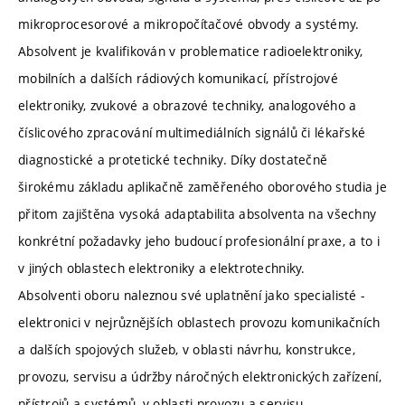
mikroprocesorové a mikropočítačové obvody a systémy.
Absolvent je kvalifikován v problematice radioelektroniky,
mobilních a dalších rádiových komunikací, přístrojové
elektroniky, zvukové a obrazové techniky, analogového a
číslicového zpracování multimediálních signálů či lékařské
diagnostické a protetické techniky. Díky dostatečně
širokému základu aplikačně zaměřeného oborového studia je
přitom zajištěna vysoká adaptabilita absolventa na všechny
konkrétní požadavky jeho budoucí profesionální praxe, a to i
v jiných oblastech elektroniky a elektrotechniky.
Absolventi oboru naleznou své uplatnění jako specialisté -
elektronici v nejrůznějších oblastech provozu komunikačních
a dalších spojových služeb, v oblasti návrhu, konstrukce,
provozu, servisu a údržby náročných elektronických zařízení,
přístrojů a systémů, v oblasti provozu a servisu