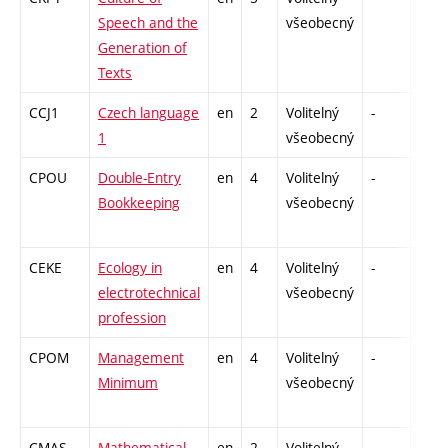
Speech and the
všeobecný
Generation of
Texts
CCJ1
Czech language
en
2
Volitelný
-
zk
1
všeobecný
CPOU
Double-Entry
en
4
Volitelný
-
zk
Bookkeeping
všeobecný
CEKE
Ecology in
en
4
Volitelný
-
zá,z
electrotechnical
všeobecný
profession
CPOM
Management
en
4
Volitelný
-
zá
Minimum
všeobecný
CMAS
Mathematical
en
2
Volitelný
-
zá