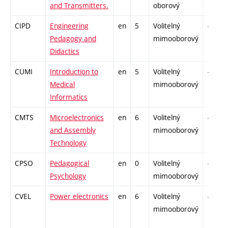
and Transmitters.
oborový
CIPD
Engineering
en
5
Volitelný
-
Pedagogy and
mimooborový
Didactics
CUMI
Introduction to
en
5
Volitelný
-
Medical
mimooborový
Informatics
CMTS
Microelectronics
en
6
Volitelný
-
and Assembly
mimooborový
Technology
CPSO
Pedagogical
en
0
Volitelný
-
Psychology
mimooborový
CVEL
Power electronics
en
6
Volitelný
-
mimooborový