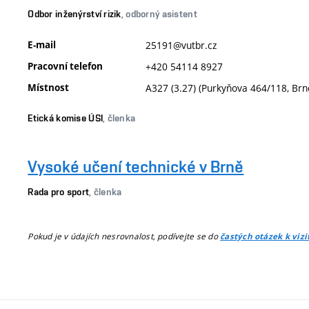
Odbor inženýrství rizik
, odborný asistent
E-mail
25191@vutbr.cz
Pracovní telefon
+420 54114 8927
Místnost
A327 (3.27) (Purkyňova 464/118, Br
Etická komise ÚSI
, členka
Vysoké učení technické v Brně
Rada pro sport
, členka
Pokud je v údajích nesrovnalost, podívejte se do
častých otázek k viz