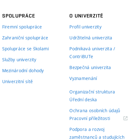
SPOLUPRÁCE
O UNIVERZITĚ
Firemní spolupráce
Profil univerzity
Zahraniční spolupráce
Udržitelná univerzita
Spolupráce se školami
Podnikavá univerzita /
ContriBUTe
Služby univerzity
Bezpečná univerzita
Mezinárodní dohody
Vyznamenání
Univerzitní sítě
Organizační struktura
Úřední deska
Ochrana osobních údajů
(externí
Pracovní příležitosti
odkaz)
Podpora a rozvoj
zaměstnanců a studujících