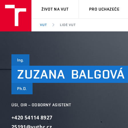
VUT
ŽIVOT NA VUT
PRO UCHAZEČE
VUT
LIDÉ VUT
Ing.
ZUZANA
BALGOVÁ
Ph.D.
ÚSI, OIR – ODBORNÝ ASISTENT
+420 54114 8927
25191@vutbr.cz