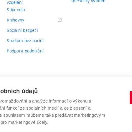
Specifický výzkum
vzdělání
Stipendia
(externí
Knihovny
odkaz)
Sociální bezpečí
Studium bez bariér
Podpora podnikání
sobních údajů
romažďování a analýze informací o výkonu a
VYSOKÉ UČENÍ TECHNICKÉ V BRNĚ
ní funkcí ze sociálních médií a ke zlepšení a
Antonínská 548/1
www.vut.cz
 Se souhlasem můžeme také předávat marketingovým
602 00 Brno
vut@vutbr.cz
 pro marketingové účely.