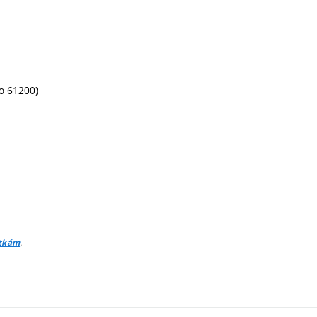
no 61200)
.
itkám