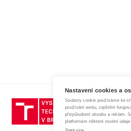
Nastavení cookies a o
Soubory cookie používáme ke sh
Vysoké
používání webu, zajištění fungová
učení
přizpůsobení obsahu a reklam.
technické
platformám některé osobní údaje
v
Zjistit více
Brně