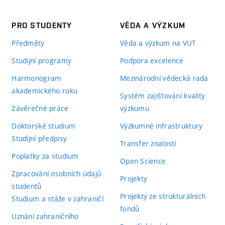
PRO STUDENTY
VĚDA A VÝZKUM
Předměty
Věda a výzkum na VUT
Studijní programy
Podpora excelence
Harmonogram
Mezinárodní vědecká rada
akademického roku
Systém zajišťování kvality
Závěrečné práce
výzkumu
Doktorské studium
Výzkumné infrastruktury
Studijní předpisy
Transfer znalostí
Poplatky za studium
Open Science
Zpracování osobních údajů
Projekty
studentů
Projekty ze strukturálních
Studium a stáže v zahraničí
fondů
Uznání zahraničního