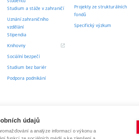
studentů
Projekty ze strukturálních
Studium a stáže v zahraničí
fondů
Uznání zahraničního
Specifický výzkum
vzdělání
Stipendia
(externí
Knihovny
odkaz)
Sociální bezpečí
Studium bez bariér
Podpora podnikání
sobních údajů
romažďování a analýze informací o výkonu a
VYSOKÉ UČENÍ TECHNICKÉ V BRNĚ
ní funkcí ze sociálních médií a ke zlepšení a