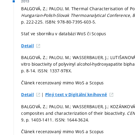
2013
BALGOVÁ, Z.; PALOU, M. Thermal Characterisation of Pol
Hungarian-Polish-Slovak Thermoanalytical Conference, B
p. 222-225.
ISBN: 978-80-7395-603-5.
Stať ve sborníku v databázi WoS či Scopus
Detail
BALGOVÁ, Z.; PALOU, M.; WASSERBAUER, J.; LUTIŠANOVÁ, 
vitro bioactivity of polyvinyl alcohol-hydroxyapatite b
p. 8-14.
ISSN: 1337-978X.
Článek recenzovaný mimo WoS a Scopus
|
Detail
Plný text v Digitální knihovně
BALGOVÁ, Z.; PALOU, M.; WASSERBAUER, J.; KOZÁNKOVÁ, J. 
composites and characterization of their bioactivity.
CEN
9,
p. 1403-1411.
ISSN: 1644-3624.
Článek recenzovaný mimo WoS a Scopus