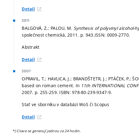
Detail
2011
BALGOVÁ, Z.; PALOU, M.
Synthesis of polyvinyl alcohol
společnost chemická, 2011.
p. 943.
ISSN: 0009-2770.
Abstrakt
Detail
2007
OPRAVIL, T.; HAVLICA, J.; BRANDŠTETR, J.; PTÁČEK, P.; Š
based on roman cement. In
11th INTERNATIONAL CONFER
2007.
p. 255-259.
ISBN: 978-80-239-9347-9.
Stať ve sborníku v databázi WoS či Scopus
Detail
*) Citace se generují jednou za 24 hodin.