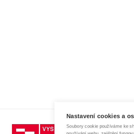
Nastavení cookies a o
Soubory cookie používáme ke sh
Vysoké
používání webu, zajištění fungová