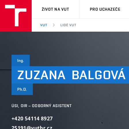
VUT
ŽIVOT NA VUT
PRO UCHAZEČE
VUT
LIDÉ VUT
Ing.
ZUZANA
BALGOVÁ
Ph.D.
ÚSI, OIR – ODBORNÝ ASISTENT
+420 54114 8927
25191@vutbr.cz