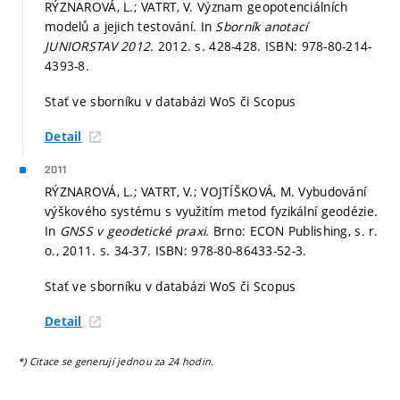
RÝZNAROVÁ, L.; VATRT, V. Význam geopotenciálních
modelů a jejich testování. In
Sborník anotací
JUNIORSTAV 2012.
2012.
s. 428-428.
ISBN: 978-80-214-
4393-8.
Stať ve sborníku v databázi WoS či Scopus
Detail
2011
RÝZNAROVÁ, L.; VATRT, V.; VOJTÍŠKOVÁ, M. Vybudování
výškového systému s využitím metod fyzikální geodézie.
In
GNSS v geodetické praxi.
Brno: ECON Publishing, s. r.
o., 2011.
s. 34-37.
ISBN: 978-80-86433-52-3.
Stať ve sborníku v databázi WoS či Scopus
Detail
*) Citace se generují jednou za 24 hodin.