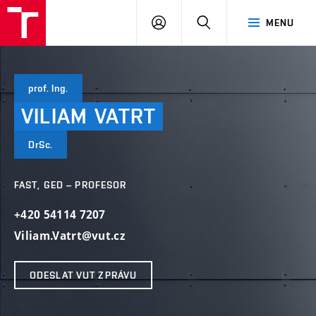
VUT
PŘIHLÁSIT
HLEDAT
MENU
SE
prof. Ing.
VILIAM
VATRT
DrSc.
FAST, GED – PROFESOR
+420 54114 7207
Viliam.Vatrt@vut.cz
ODESLAT VUT ZPRÁVU