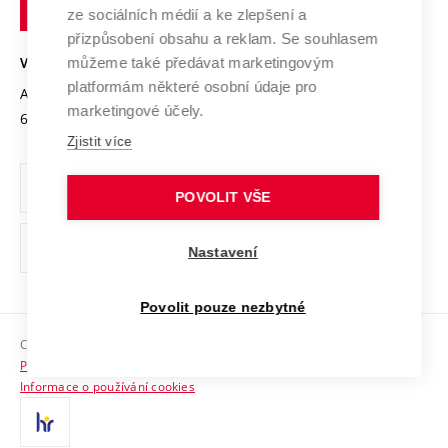
technické
Podnikavá univerzita / ContriBUTe
Mezinárodní dohody
ze sociálních médií a ke zlepšení a
Open Science
v
Bezpečná univerzita
přizpůsobení obsahu a reklam. Se souhlasem
Univerzitní sítě
Brně
Projekty
můžeme také předávat marketingovým
VYSOKÉ UČENÍ TECHNICKÉ V BRNĚ
Vyznamenání
platformám některé osobní údaje pro
Projekty ze strukturálních fondů
Antonínská 548/1
www.vut.cz
marketingové účely.
Organizační struktura
602 00 Brno
vut@vutbr.cz
Specifický výzkum
Zjistit více
Úřední deska
Ochrana osobních údajů
POVOLIT VŠE
(externí
Pracovní příležitosti
Nastavení
odkaz)
Podpora a rozvoj zaměstnanců a studujících
Povolit pouze nezbytné
Rovné příležitosti
Copyright © 2026 VUT
Sociální bezpečí
Prohlášení o přístupnosti
HR Award
Informace o používání cookies
Kontakty