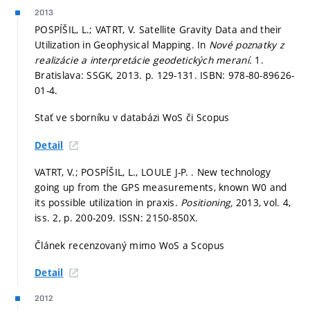
2013
POSPÍŠIL, L.; VATRT, V. Satellite Gravity Data and their
Utilization in Geophysical Mapping. In
Nové poznatky z
realizácie a interpretácie geodetických meraní.
1.
Bratislava: SSGK, 2013.
p. 129-131.
ISBN: 978-80-89626-
01-4.
Stať ve sborníku v databázi WoS či Scopus
Detail
VATRT, V.; POSPÍŠIL, L., LOULE J-P. . New technology
going up from the GPS measurements, known W0 and
its possible utilization in praxis.
Positioning,
2013, vol. 4,
iss. 2,
p. 200-209.
ISSN: 2150-850X.
Článek recenzovaný mimo WoS a Scopus
Detail
2012