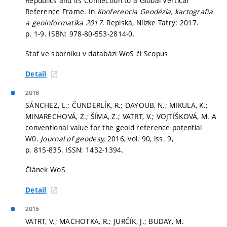
Republics and its Connection to a Global Vertical
Reference Frame. In
Konferencia Geodézia, kartografia
a geoinformatika 2017.
Repiská, Níizke Tatry: 2017.
p. 1-9.
ISBN: 978-80-553-2814-0.
Stať ve sborníku v databázi WoS či Scopus
Detail
2016
SÁNCHEZ, L.; ČUNDERLÍK, R.; DAYOUB, N.; MIKULA, K.;
MINARECHOVÁ, Z.; ŠÍMA, Z.; VATRT, V.; VOJTÍŠKOVÁ, M. A
conventional value for the geoid reference potential
W0.
Journal of geodesy,
2016, vol. 90, iss. 9,
p. 815-835.
ISSN: 1432-1394.
Článek WoS
Detail
2015
VATRT, V.; MACHOTKA, R.; JURČÍK, J.; BUDAY, M.