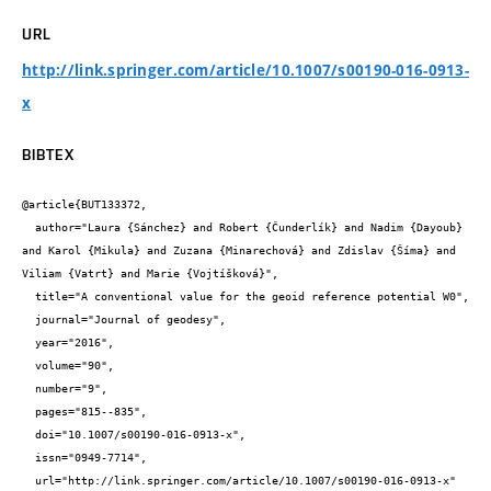
URL
http://link.springer.com/article/10.1007/s00190-016-0913-
x
BIBTEX
@article{BUT133372,

  author="Laura {Sánchez} and Robert {Čunderlík} and Nadim {Dayoub} 
and Karol {Mikula} and Zuzana {Minarechová} and Zdislav {Šíma} and 
Viliam {Vatrt} and Marie {Vojtíšková}",

  title="A conventional value for the geoid reference potential W0",

  journal="Journal of geodesy",

  year="2016",

  volume="90",

  number="9",

  pages="815--835",

  doi="10.1007/s00190-016-0913-x",

  issn="0949-7714",

  url="http://link.springer.com/article/10.1007/s00190-016-0913-x"
