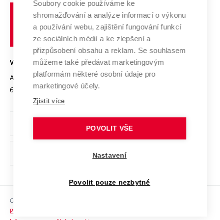
Soubory cookie používáme ke
Spolupráce se školami
Vysoké
Výzkumné infrastruktury
shromažďování a analýze informací o výkonu
Udržitelná univerzita
učení
Služby univerzity
Transfer znalostí
a používání webu, zajištění fungování funkcí
technické
Podnikavá univerzita / ContriBUTe
Mezinárodní dohody
ze sociálních médií a ke zlepšení a
Open Science
v
Bezpečná univerzita
přizpůsobení obsahu a reklam. Se souhlasem
Univerzitní sítě
Brně
Projekty
můžeme také předávat marketingovým
VYSOKÉ UČENÍ TECHNICKÉ V BRNĚ
Vyznamenání
platformám některé osobní údaje pro
Projekty ze strukturálních fondů
Antonínská 548/1
www.vut.cz
marketingové účely.
Organizační struktura
602 00 Brno
vut@vutbr.cz
Specifický výzkum
Zjistit více
Úřední deska
Ochrana osobních údajů
POVOLIT VŠE
(externí
Pracovní příležitosti
Nastavení
odkaz)
Podpora a rozvoj zaměstnanců a studujících
Povolit pouze nezbytné
Rovné příležitosti
Copyright © 2026 VUT
Sociální bezpečí
Prohlášení o přístupnosti
HR Award