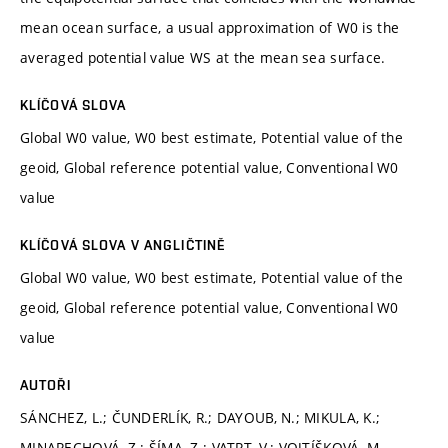
mean ocean surface, a usual approximation of W0 is the
averaged potential value WS at the mean sea surface.
KLÍČOVÁ SLOVA
Global W0 value, W0 best estimate, Potential value of the
geoid, Global reference potential value, Conventional W0
value
KLÍČOVÁ SLOVA V ANGLIČTINĚ
Global W0 value, W0 best estimate, Potential value of the
geoid, Global reference potential value, Conventional W0
value
AUTOŘI
SÁNCHEZ, L.; ČUNDERLÍK, R.; DAYOUB, N.; MIKULA, K.;
MINARECHOVÁ, Z.; ŠÍMA, Z.; VATRT, V.; VOJTÍŠKOVÁ, M.