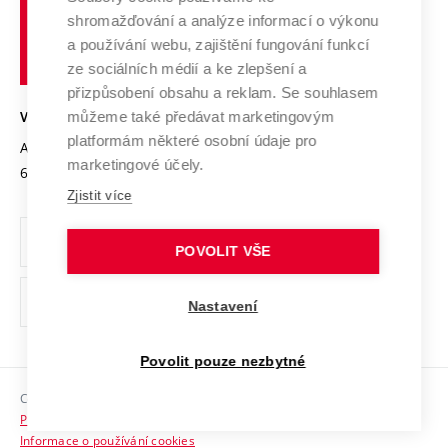
Vysoké
Výzkumné infrastruktury
shromažďování a analýze informací o výkonu
Udržitelná univerzita
učení
Služby univerzity
Transfer znalostí
a používání webu, zajištění fungování funkcí
technické
Podnikavá univerzita / ContriBUTe
Mezinárodní dohody
ze sociálních médií a ke zlepšení a
Open Science
v
Bezpečná univerzita
přizpůsobení obsahu a reklam. Se souhlasem
Univerzitní sítě
Brně
Projekty
můžeme také předávat marketingovým
VYSOKÉ UČENÍ TECHNICKÉ V BRNĚ
Vyznamenání
platformám některé osobní údaje pro
Projekty ze strukturálních fondů
Antonínská 548/1
www.vut.cz
marketingové účely.
Organizační struktura
602 00 Brno
vut@vutbr.cz
Specifický výzkum
Zjistit více
Úřední deska
Ochrana osobních údajů
POVOLIT VŠE
(externí
Pracovní příležitosti
Nastavení
odkaz)
Podpora a rozvoj zaměstnanců a studujících
Povolit pouze nezbytné
Rovné příležitosti
Copyright © 2026 VUT
Sociální bezpečí
Prohlášení o přístupnosti
HR Award
Informace o používání cookies