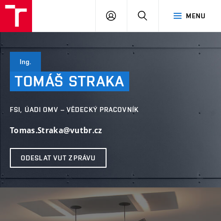
VUT
PŘIHLÁSIT
HLEDAT
MENU
SE
Ing.
TOMÁŠ
STRAKA
FSI, ÚADI OMV – VĚDECKÝ PRACOVNÍK
Tomas.Straka@vutbr.cz
ODESLAT VUT ZPRÁVU