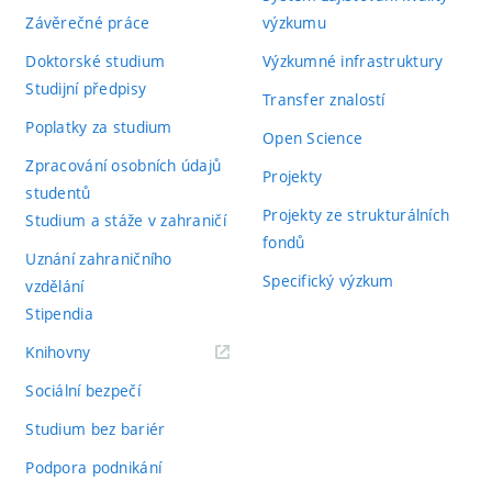
Závěrečné práce
výzkumu
Doktorské studium
Výzkumné infrastruktury
Studijní předpisy
Transfer znalostí
Poplatky za studium
Open Science
Zpracování osobních údajů
Projekty
studentů
Projekty ze strukturálních
Studium a stáže v zahraničí
fondů
Uznání zahraničního
Specifický výzkum
vzdělání
Stipendia
(externí
Knihovny
odkaz)
Sociální bezpečí
Studium bez bariér
Podpora podnikání