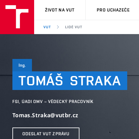
VUT
ŽIVOT NA VUT
PRO UCHAZEČE
VUT
LIDÉ VUT
Ing.
TOMÁŠ
STRAKA
FSI, ÚADI OMV – VĚDECKÝ PRACOVNÍK
Tomas.Straka@vutbr.cz
ODESLAT VUT ZPRÁVU