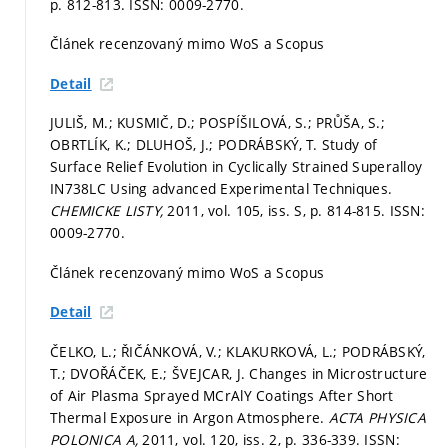
p. 812-813.
ISSN: 0009-2770.
Článek recenzovaný mimo WoS a Scopus
Detail
JULIŠ, M.; KUSMIČ, D.; POSPÍŠILOVÁ, S.; PRŮŠA, S.;
OBRTLÍK, K.; DLUHOŠ, J.; PODRÁBSKÝ, T. Study of
Surface Relief Evolution in Cyclically Strained Superalloy
IN738LC Using advanced Experimental Techniques.
CHEMICKE LISTY,
2011, vol. 105, iss. S,
p. 814-815.
ISSN:
0009-2770.
Článek recenzovaný mimo WoS a Scopus
Detail
ČELKO, L.; ŘIČÁNKOVÁ, V.; KLAKURKOVÁ, L.; PODRÁBSKÝ,
T.; DVOŘÁČEK, E.; ŠVEJCAR, J. Changes in Microstructure
of Air Plasma Sprayed MCrAlY Coatings After Short
Thermal Exposure in Argon Atmosphere.
ACTA PHYSICA
POLONICA A,
2011, vol. 120, iss. 2,
p. 336-339.
ISSN: