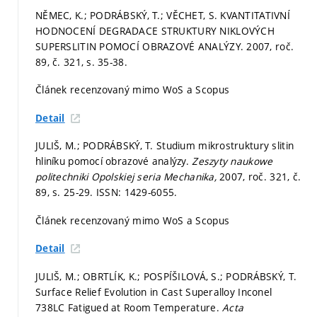
NĚMEC, K.; PODRÁBSKÝ, T.; VĚCHET, S. KVANTITATIVNÍ
HODNOCENÍ DEGRADACE STRUKTURY NIKLOVÝCH
SUPERSLITIN POMOCÍ OBRAZOVÉ ANALÝZY. 2007, roč.
89, č. 321,
s. 35-38.
Článek recenzovaný mimo WoS a Scopus
Detail
JULIŠ, M.; PODRÁBSKÝ, T. Studium mikrostruktury slitin
hliníku pomocí obrazové analýzy.
Zeszyty naukowe
politechniki Opolskiej seria Mechanika,
2007, roč. 321, č.
89,
s. 25-29.
ISSN: 1429-6055.
Článek recenzovaný mimo WoS a Scopus
Detail
JULIŠ, M.; OBRTLÍK, K.; POSPÍŠILOVÁ, S.; PODRÁBSKÝ, T.
Surface Relief Evolution in Cast Superalloy Inconel
738LC Fatigued at Room Temperature.
Acta