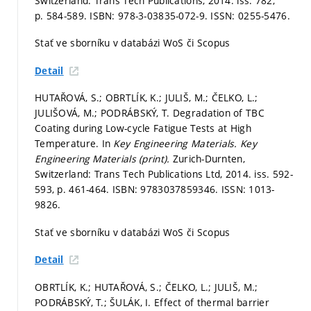
Switzerland: Trans Tech Publications, 2014. iss. 782,
p. 584-589.
ISBN: 978-3-03835-072-9. ISSN: 0255-5476.
Stať ve sborníku v databázi WoS či Scopus
Detail
HUTAŘOVÁ, S.; OBRTLÍK, K.; JULIŠ, M.; ČELKO, L.;
JULIŠOVÁ, M.; PODRÁBSKÝ, T. Degradation of TBC
Coating during Low-cycle Fatigue Tests at High
Temperature. In
Key Engineering Materials.
Key
Engineering Materials (print).
Zurich-Durnten,
Switzerland: Trans Tech Publications Ltd, 2014. iss. 592-
593,
p. 461-464.
ISBN: 9783037859346. ISSN: 1013-
9826.
Stať ve sborníku v databázi WoS či Scopus
Detail
OBRTLÍK, K.; HUTAŘOVÁ, S.; ČELKO, L.; JULIŠ, M.;
PODRÁBSKÝ, T.; ŠULÁK, I. Effect of thermal barrier