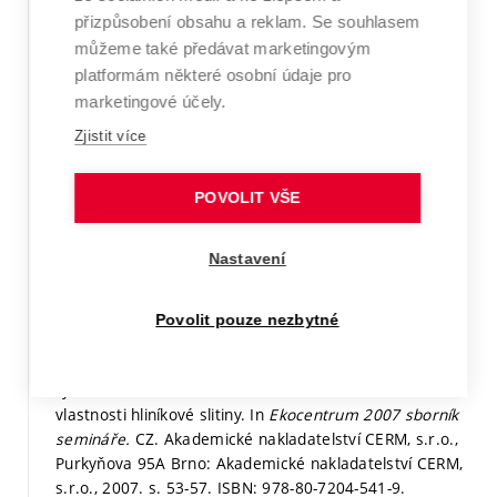
Metallurgical & Material Conference.
TANGER spol. s
přizpůsobení obsahu a reklam. Se souhlasem
r.o., Ostrava: TANGER spol. s r.o., 2007.
s. 1-7.
ISBN:
můžeme také předávat marketingovým
978-80-86840-33-8.
platformám některé osobní údaje pro
Stať ve sborníku v databázi WoS či Scopus
marketingové účely.
Zjistit více
Detail
POSPÍŠILOVÁ, S.; PODRÁBSKÝ, T. Chování ochranných
POVOLIT VŠE
vrstev tvořených nanášením hliníku a křemíku na
niklové superslitiny. 2007, roč. 321, č. 89,
s. 89-97.
Nastavení
Článek recenzovaný mimo WoS a Scopus
Povolit pouze nezbytné
Detail
ZAPLETAL, J.; JULIŠ, M.; PODRÁBSKÝ, T.; VĚCHET, S. Vliv
rychlosti ochlazování na mikrostrukturu a mechanické
vlastnosti hliníkové slitiny. In
Ekocentrum 2007 sborník
semináře.
CZ. Akademické nakladatelství CERM, s.r.o.,
Purkyňova 95A Brno: Akademické nakladatelství CERM,
s.r.o., 2007.
s. 53-57.
ISBN: 978-80-7204-541-9.