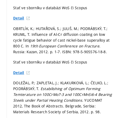
Stať ve sborníku v databázi WoS či Scopus
Detail
OBRTLÍK, K.; HUTAŘOVÁ, S.; JULIŠ, M.; PODRÁBSKÝ, T.;
KRUML, T. Influence of Al-Cr diffusion coating on low
cycle fatigue behavior of cast nickel-base superalloy at
800 C. In
19th European Conference on Fracture.
Russia: Kazan, 2012.
p. 1-7.
ISBN: 978-5-905576-18-8.
Stať ve sborníku v databázi WoS či Scopus
Detail
DOLEŽAL, P.; ZAPLETAL, J.; KLAKURKOVÁ, L.; ČELKO, L.;
PODRÁBSKÝ, T.
Estabilishing of Optimum Forming
Temterature on 100CrMo7-3 and 100CrMnSi6-4 Bearing
Steels under Partial Heating Conditions.
YUCOMAT
2012, The Book of Abstracts. Belgrade, Serbia:
Materials Research Society of Serbia, 2012.
p. 98.