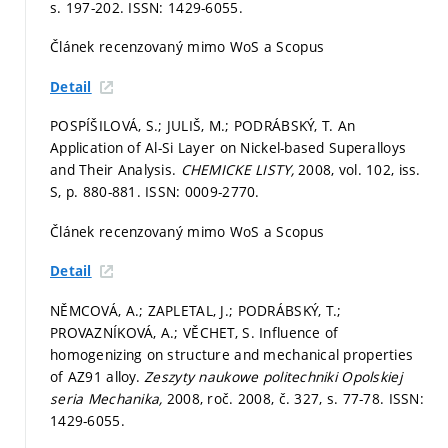
s. 197-202.
ISSN: 1429-6055.
Článek recenzovaný mimo WoS a Scopus
Detail
POSPÍŠILOVÁ, S.; JULIŠ, M.; PODRÁBSKÝ, T. An
Application of Al-Si Layer on Nickel-based Superalloys
and Their Analysis.
CHEMICKE LISTY,
2008, vol. 102, iss.
S,
p. 880-881.
ISSN: 0009-2770.
Článek recenzovaný mimo WoS a Scopus
Detail
NĚMCOVÁ, A.; ZAPLETAL, J.; PODRÁBSKÝ, T.;
PROVAZNÍKOVÁ, A.; VĚCHET, S. Influence of
homogenizing on structure and mechanical properties
of AZ91 alloy.
Zeszyty naukowe politechniki Opolskiej
seria Mechanika,
2008, roč. 2008, č. 327,
s. 77-78.
ISSN:
1429-6055.