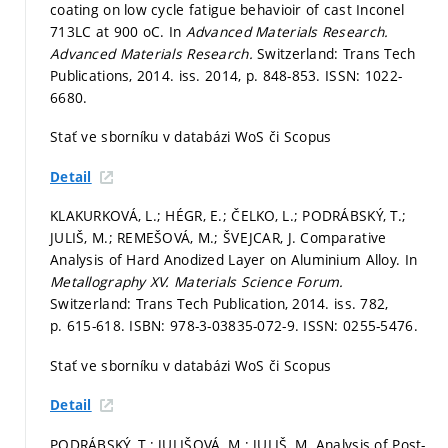
coating on low cycle fatigue behavioir of cast Inconel
713LC at 900 oC. In
Advanced Materials Research.
Advanced Materials Research.
Switzerland: Trans Tech
Publications, 2014. iss. 2014,
p. 848-853.
ISSN: 1022-
6680.
Stať ve sborníku v databázi WoS či Scopus
Detail
KLAKURKOVÁ, L.; HÉGR, E.; ČELKO, L.; PODRÁBSKÝ, T.;
JULIŠ, M.; REMEŠOVÁ, M.; ŠVEJCAR, J. Comparative
Analysis of Hard Anodized Layer on Aluminium Alloy. In
Metallography XV.
Materials Science Forum.
Switzerland: Trans Tech Publication, 2014. iss. 782,
p. 615-618.
ISBN: 978-3-03835-072-9. ISSN: 0255-5476.
Stať ve sborníku v databázi WoS či Scopus
Detail
PODRÁBSKÝ, T.; JULIŠOVÁ, M.; JULIŠ, M. Analysis of Post-