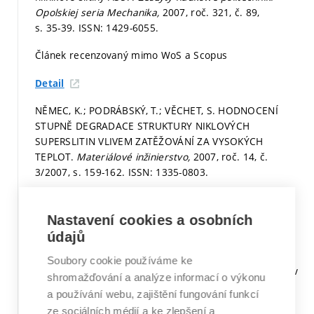
Opolskiej seria Mechanika,
2007, roč. 321, č. 89,
s. 35-39.
ISSN: 1429-6055.
Článek recenzovaný mimo WoS a Scopus
Detail
NĚMEC, K.; PODRÁBSKÝ, T.; VĚCHET, S. HODNOCENÍ
STUPNĚ DEGRADACE STRUKTURY NIKLOVÝCH
SUPERSLITIN VLIVEM ZATĚŽOVÁNÍ ZA VYSOKÝCH
TEPLOT.
Materiálové inžinierstvo,
2007, roč. 14, č.
3/2007,
s. 159-162.
ISSN: 1335-0803.
Článek recenzovaný mimo WoS a Scopus
Nastavení cookies a osobních
Detail
údajů
POSPÍŠILOVÁ, S.; PODRÁBSKÝ, T.; HAKL, J.; VLASÁK, T.
Soubory cookie používáme ke
Vliv creepu na strukturu a vlastnosti povrchových vrstev
shromažďování a analýze informací o výkonu
u niklových superslitin. In
METAL 2007 16. mezinárodní
a používání webu, zajištění fungování funkcí
konference metalurgie a materiálů 16th International
ze sociálních médií a ke zlepšení a