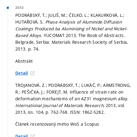
2013
PODRÁBSKÝ, T.; JULIŠ, M.; ČELKO, L.; KLAKURKOVÁ, L.;
HUTAŘOVÁ, S.
Phase Analysis of Aluminide Diffusion
Coatings Produced ba Aluminizing of Nickel and Nickel-
Based Alloys.
YUCOMAT 2013, The Book of Abstracts.
Belgrade, Serbia: Materials Research Society of Serbia,
2013.
p. 74.
Abstrakt
Detail
TROJANOVÁ, Z.; PODRÁBSKÝ, T.; LUKÁČ, P.; ARMSTRONG,
R.; PEŠIČKA, J.; FOREJT, M. Influence of strain rate on
deformation mechanisms of an AZ31 magnesium alloy.
International Journal of Materials Research,
2013, vol.
2013, iss. 104,
p. 762-768.
ISSN: 1862-5282.
Článek recenzovaný mimo WoS a Scopus
Detail