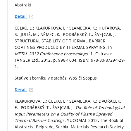
Abstrakt
Detail
ČELKO, L.; KLAKURKOVÁ, L.; SLÁMEČKA, K.; HUTAŘOVÁ,
S.; JULIŠ, M.; NĚMEC, K.; PODRÁBSKÝ, T.; ŠVEJCAR, J.
STRUCTURAL STABILITY OF THERMAL BARRIER
COATINGS PRODUCED BY THERMAL SPRAYING. In
METAL 2012 Conference proceedings.
1. Ostrava:
TANGER Ltd., 2012.
p. 998-1004.
ISBN: 978-80-87294-29-
1.
Stať ve sborníku v databázi WoS či Scopus
Detail
KLAKURKOVÁ, L.; ČELKO, L.; SLÁMEČKA, K.; DVOŘÁČEK,
E.; PODRÁBSKÝ, T.; ŠVEJCAR, J.
The Role of Technological
Input Parameters on a Quality of Plasma Sprayed
Thermal Barrier Coatings.
YUCOMAT 2012, The Book of
Abstracts. Belgrade, Serbia: Materials Research Society