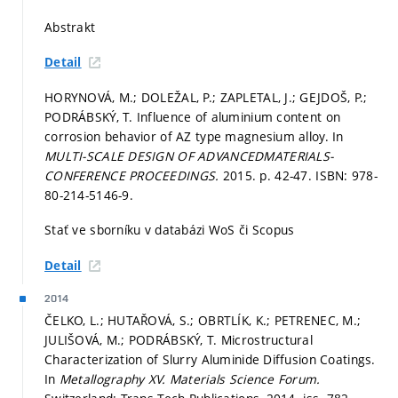
Abstrakt
Detail
HORYNOVÁ, M.; DOLEŽAL, P.; ZAPLETAL, J.; GEJDOŠ, P.;
PODRÁBSKÝ, T. Influence of aluminium content on
corrosion behavior of AZ type magnesium alloy. In
MULTI-SCALE DESIGN OF ADVANCEDMATERIALS-
CONFERENCE PROCEEDINGS.
2015.
p. 42-47.
ISBN: 978-
80-214-5146-9.
Stať ve sborníku v databázi WoS či Scopus
Detail
2014
ČELKO, L.; HUTAŘOVÁ, S.; OBRTLÍK, K.; PETRENEC, M.;
JULIŠOVÁ, M.; PODRÁBSKÝ, T. Microstructural
Characterization of Slurry Aluminide Diffusion Coatings.
In
Metallography XV.
Materials Science Forum.