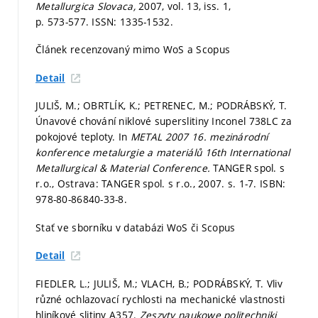
Metallurgica Slovaca,
2007, vol. 13, iss. 1,
p. 573-577.
ISSN: 1335-1532.
Článek recenzovaný mimo WoS a Scopus
Detail
JULIŠ, M.; OBRTLÍK, K.; PETRENEC, M.; PODRÁBSKÝ, T.
Únavové chování niklové superslitiny Inconel 738LC za
pokojové teploty. In
METAL 2007 16. mezinárodní
konference metalurgie a materiálů 16th International
Metallurgical & Material Conference.
TANGER spol. s
r.o., Ostrava: TANGER spol. s r.o., 2007.
s. 1-7.
ISBN:
978-80-86840-33-8.
Stať ve sborníku v databázi WoS či Scopus
Detail
FIEDLER, L.; JULIŠ, M.; VLACH, B.; PODRÁBSKÝ, T. Vliv
různé ochlazovací rychlosti na mechanické vlastnosti
hliníkové slitiny A357.
Zeszyty naukowe politechniki