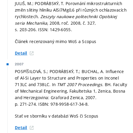
JULIŠ, M.; PODRÁBSKÝ, T. Porovnání mikrostrukturních
změn slitiny hliníku AlSi7Mg0,6 při různých ochlazovacích
rychlostech.
Zeszyty naukowe politechniki Opolskiej
seria Mechanika,
2008, roč. 2008, č. 327,
s. 203-206.
ISSN: 1429-6055.
Článek recenzovaný mimo WoS a Scopus
Detail
2007
POSPÍŠILOVÁ, S.; PODRÁBSKÝ, T.; BUCHAL, A. Influence
of Al-Si Layer to Structure and Properties on Inconel
713LC and 738LC. In
TMT 2007 Proceedings.
BH. Faculty
of Mechanical Engineering, Fakultetska 1, Zenica, Bosna
and Herzegovina: Graforad Zenica, 2007.
p. 271-274.
ISBN: 978-9958-617-34-8.
Stať ve sborníku v databázi WoS či Scopus
Detail