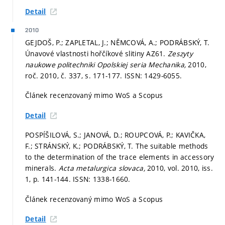
Detail
2010
GEJDOŠ, P.; ZAPLETAL, J.; NĚMCOVÁ, A.; PODRÁBSKÝ, T.
Únavové vlastnosti hořčíkové slitiny AZ61.
Zeszyty
naukowe politechniki Opolskiej seria Mechanika,
2010,
roč. 2010, č. 337,
s. 171-177.
ISSN: 1429-6055.
Článek recenzovaný mimo WoS a Scopus
Detail
POSPÍŠILOVÁ, S.; JANOVÁ, D.; ROUPCOVÁ, P.; KAVIČKA,
F.; STRÁNSKÝ, K.; PODRÁBSKÝ, T. The suitable methods
to the determination of the trace elements in accessory
minerals.
Acta metalurgica slovaca,
2010, vol. 2010, iss.
1,
p. 141-144.
ISSN: 1338-1660.
Článek recenzovaný mimo WoS a Scopus
Detail