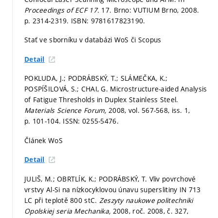
Proceedings of ECF 17.
17. Brno: VUTIUM Brno, 2008.
p. 2314-2319.
ISBN: 9781617823190.
Stať ve sborníku v databázi WoS či Scopus
Detail
POKLUDA, J.; PODRÁBSKÝ, T.; SLÁMEČKA, K.;
POSPÍŠILOVÁ, S.; CHAI, G. Microstructure-aided Analysis
of Fatigue Thresholds in Duplex Stainless Steel.
Materials Science Forum,
2008, vol. 567-568, iss. 1,
p. 101-104.
ISSN: 0255-5476.
Článek WoS
Detail
JULIŠ, M.; OBRTLÍK, K.; PODRÁBSKÝ, T. Vliv povrchové
vrstvy Al-Si na nízkocyklovou únavu superslitiny IN 713
LC při teplotě 800 stC.
Zeszyty naukowe politechniki
Opolskiej seria Mechanika,
2008, roč. 2008, č. 327,