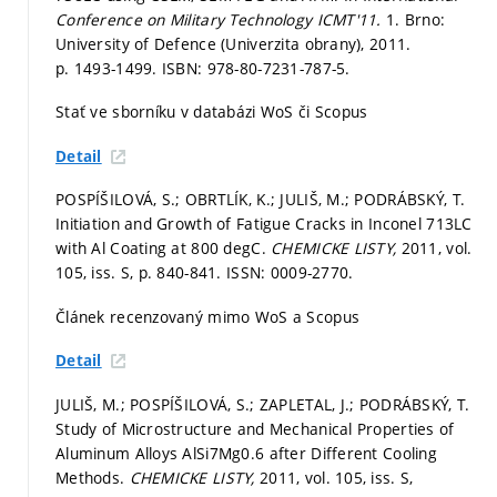
Conference on Military Technology ICMT'11.
1. Brno:
University of Defence (Univerzita obrany), 2011.
p. 1493-1499.
ISBN: 978-80-7231-787-5.
Stať ve sborníku v databázi WoS či Scopus
Detail
POSPÍŠILOVÁ, S.; OBRTLÍK, K.; JULIŠ, M.; PODRÁBSKÝ, T.
Initiation and Growth of Fatigue Cracks in Inconel 713LC
with Al Coating at 800 degC.
CHEMICKE LISTY,
2011, vol.
105, iss. S,
p. 840-841.
ISSN: 0009-2770.
Článek recenzovaný mimo WoS a Scopus
Detail
JULIŠ, M.; POSPÍŠILOVÁ, S.; ZAPLETAL, J.; PODRÁBSKÝ, T.
Study of Microstructure and Mechanical Properties of
Aluminum Alloys AlSi7Mg0.6 after Different Cooling
Methods.
CHEMICKE LISTY,
2011, vol. 105, iss. S,