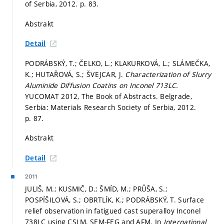
of Serbia, 2012.
p. 83.
Abstrakt
Detail
PODRÁBSKÝ, T.; ČELKO, L.; KLAKURKOVÁ, L.; SLÁMEČKA,
K.; HUTAŘOVÁ, S.; ŠVEJCAR, J.
Characterization of Slurry
Aluminide Diffusion Coatins on Inconel 713LC.
YUCOMAT 2012, The Book of Abstracts. Belgrade,
Serbia: Materials Research Society of Serbia, 2012.
p. 87.
Abstrakt
Detail
2011
JULIŠ, M.; KUSMIČ, D.; ŠMÍD, M.; PRŮŠA, S.;
POSPÍŠILOVÁ, S.; OBRTLÍK, K.; PODRÁBSKÝ, T. Surface
relief observation in fatigued cast superalloy Inconel
738LC using CSLM, SEM-FEG and AFM. In
International