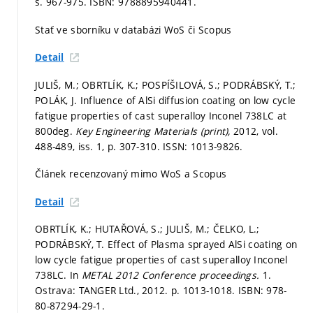
s. 967-975.
ISBN: 9788895940441.
Stať ve sborníku v databázi WoS či Scopus
Detail
JULIŠ, M.; OBRTLÍK, K.; POSPÍŠILOVÁ, S.; PODRÁBSKÝ, T.;
POLÁK, J. Influence of AlSi diffusion coating on low cycle
fatigue properties of cast superalloy Inconel 738LC at
800deg.
Key Engineering Materials (print),
2012, vol.
488-489, iss. 1,
p. 307-310.
ISSN: 1013-9826.
Článek recenzovaný mimo WoS a Scopus
Detail
OBRTLÍK, K.; HUTAŘOVÁ, S.; JULIŠ, M.; ČELKO, L.;
PODRÁBSKÝ, T. Effect of Plasma sprayed AlSi coating on
low cycle fatigue properties of cast superalloy Inconel
738LC. In
METAL 2012 Conference proceedings.
1.
Ostrava: TANGER Ltd., 2012.
p. 1013-1018.
ISBN: 978-
80-87294-29-1.