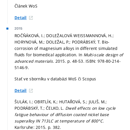
Článek WoS
Detail
2015
ROČŇÁKOVÁ, I.; DOLEŽALOVÁ WEISSMANNOVÁ, H.;
HORYNOVÁ, M.; DOLEŽAL, P.; PODRÁBSKÝ, T. Bio-
corrosion of magnesium alloys in different simulated
fluids for biomedical application. In
Multi-scale design of
advanced materials.
2015.
p. 48-53.
ISBN: 978-80-214-
5146-9.
Stať ve sborníku v databázi WoS či Scopus
Detail
ŠULÁK, I.; OBRTLÍK, K.; HUTAŘOVÁ, S.; JULIŠ, M.;
PODRÁBSKÝ, T.; ČELKO, L.
Dwell effects on low cycle
fatigue behaviour of diffusion coated nickel base
superalloy IN 713LC at temperature of 800°C.
Karlsruhe: 2015.
p. 382.