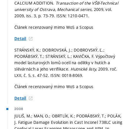
CALCIUM ADDITION.
Transaction of the VŠB-Technical
university of Ostrava, Mechanical series,
2009, vol.
2009, iss. 3,
p. 73-79.
ISSN: 1210-0471.
Článek recenzovaný mimo WoS a Scopus
Detail
STRÁNSKÝ, K.; DOBROVSKÁ, J.; DOBROVSKÝ, Ľ.;
PODRÁBSKÝ, T.; STRÁNSKÝ, L.; KAVIČKA, F. Výpočtový
model lasturových lomů ocelí na odlitky v hutích a
slévárnách a jeho verifikace.
Hutnické listy,
2009, roč.
LXII, č. 5,
s. 47-52.
ISSN: 0018-8069.
Článek recenzovaný mimo WoS a Scopus
Detail
2008
JULIŠ, M.; MAN, O.; OBRTLÍK, K.; PODRÁBSKÝ, T.; POLÁK,
J. Fatigue Damage Evolution in Cast Inconel 738LC using
Confocal Laser Scanning Microscope and AFM. In