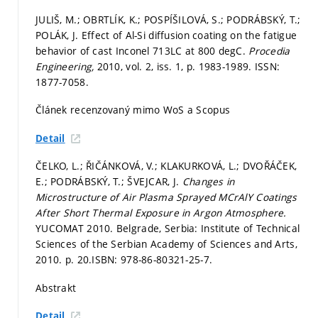
JULIŠ, M.; OBRTLÍK, K.; POSPÍŠILOVÁ, S.; PODRÁBSKÝ, T.;
POLÁK, J. Effect of Al-Si diffusion coating on the fatigue
behavior of cast Inconel 713LC at 800 degC.
Procedia
Engineering,
2010, vol. 2, iss. 1,
p. 1983-1989.
ISSN:
1877-7058.
Článek recenzovaný mimo WoS a Scopus
Detail
ČELKO, L.; ŘIČÁNKOVÁ, V.; KLAKURKOVÁ, L.; DVOŘÁČEK,
E.; PODRÁBSKÝ, T.; ŠVEJCAR, J.
Changes in
Microstructure of Air Plasma Sprayed MCrAlY Coatings
After Short Thermal Exposure in Argon Atmosphere.
YUCOMAT 2010. Belgrade, Serbia: Institute of Technical
Sciences of the Serbian Academy of Sciences and Arts,
2010.
p. 20.
ISBN: 978-86-80321-25-7.
Abstrakt
Detail