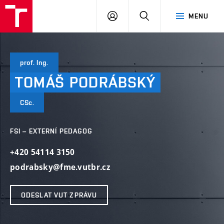
VUT
PŘIHLÁSIT
HLEDAT
MENU
SE
prof. Ing.
TOMÁŠ
PODRÁBSKÝ
CSc.
FSI – EXTERNÍ PEDAGOG
+420 54114 3150
podrabsky@fme.vutbr.cz
ODESLAT VUT ZPRÁVU