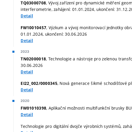
, Vývoj zařízení pro dynamické měření geo
TQ03000708
interferometrie, zahájení: 01.01.2024, ukončení: 31.12.
Detail
, Výzkum a vývoj monitorovací jednotky obrá
FW10010457
01.01.2024, ukončení: 30.06.2026
Detail
2023
, Technologie a nástroje pro zelenou transfo
TN02000018
30.06.2026
Detail
, Nová generace šikmé schodišťové plo
EI22_002/0000345
Detail
2020
, Aplikační možnosti multifunkční brusky BU
FW01010398
Detail
Technologie pro digitální dvojče výrobních systémů, zah