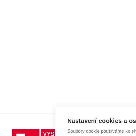
Nastavení cookies a o
Soubory cookie používáme ke sh
Vysoké