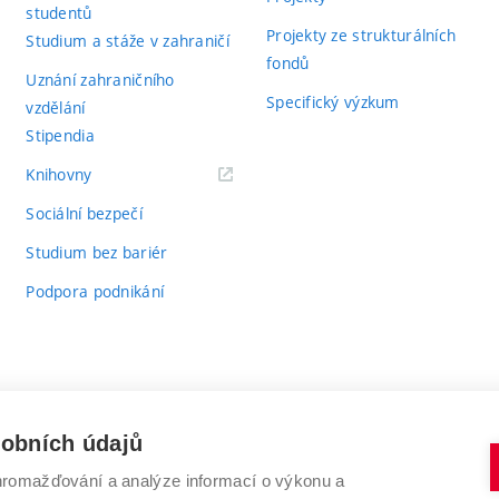
studentů
Projekty ze strukturálních
Studium a stáže v zahraničí
fondů
Uznání zahraničního
Specifický výzkum
vzdělání
Stipendia
(externí
Knihovny
odkaz)
Sociální bezpečí
Studium bez bariér
Podpora podnikání
sobních údajů
romažďování a analýze informací o výkonu a
VYSOKÉ UČENÍ TECHNICKÉ V BRNĚ