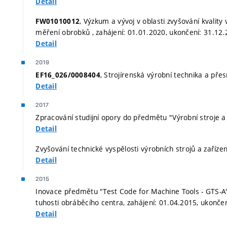
Detail
, Výzkum a vývoj v oblasti zvyšování kvalit
FW01010012
měření obrobků , zahájení: 01.01.2020, ukončení: 31.12
Detail
2019
, Strojírenská výrobní technika a přes
EF16_026/0008404
Detail
2017
Zpracování studijní opory do předmětu "Výrobní stroje a 
Detail
Zvyšování technické vyspělosti výrobních strojů a zaříze
Detail
2015
Inovace předmětu "Test Code for Machine Tools - GTS-A" 
tuhosti obráběcího centra, zahájení: 01.04.2015, ukonče
Detail