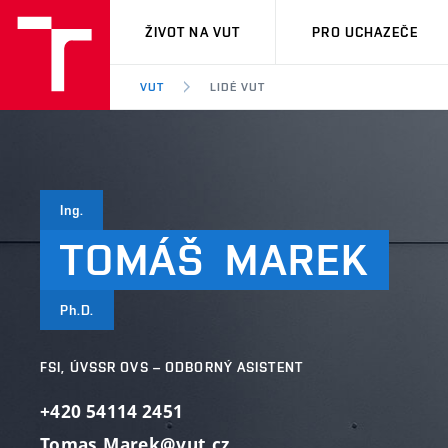
VUT
ŽIVOT NA VUT
PRO UCHAZEČE
VUT
LIDÉ VUT
Ing.
TOMÁŠ
MAREK
Ph.D.
FSI, ÚVSSR OVS – ODBORNÝ ASISTENT
+420 54114 2451
Tomas.Marek@vut.cz