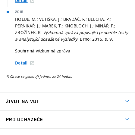
Detail
2015
HOLUB, M.; VETIŠKA, J.; BRADÁČ, F.; BLECHA, P.;
PERNIKÁŘ, J.; MAREK, T.; KNOBLOCH, J.; MINÁŘ, P.;
ZBOŽÍNEK, R.
Výzkumná zpráva popisující proběhlé testy
a analyzující dosažené výsledky.
Brno: 2015.
s. 9.
Souhrnná výzkumná zpráva
Detail
*) Citace se generují jednou za 24 hodin.
ŽIVOT NA VUT
Atmosféra VUT
PRO UCHAZEČE
Prostory školy
Proč na VUT