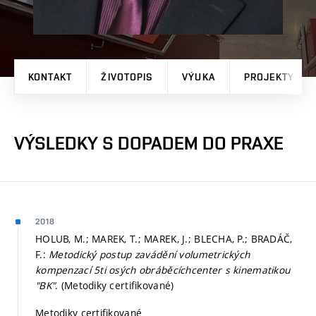
KONTAKT
ŽIVOTOPIS
VÝUKA
PROJEKTY
VÝSLEDKY S DOPADEM DO PRAXE
2018
HOLUB, M.; MAREK, T.; MAREK, J.; BLECHA, P.; BRADÁČ,
F.:
Metodický postup zavádění volumetrických
kompenzací 5ti osých obráběcíchcenter s kinematikou
"BK"
. (Metodiky certifikované)
Metodiky certifikované