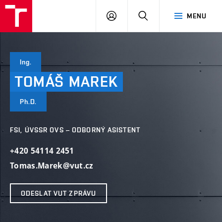
VUT
PŘIHLÁSIT
HLEDAT
MENU
SE
Ing.
TOMÁŠ
MAREK
Ph.D.
FSI, ÚVSSR OVS – ODBORNÝ ASISTENT
+420 54114 2451
Tomas.Marek@vut.cz
ODESLAT VUT ZPRÁVU