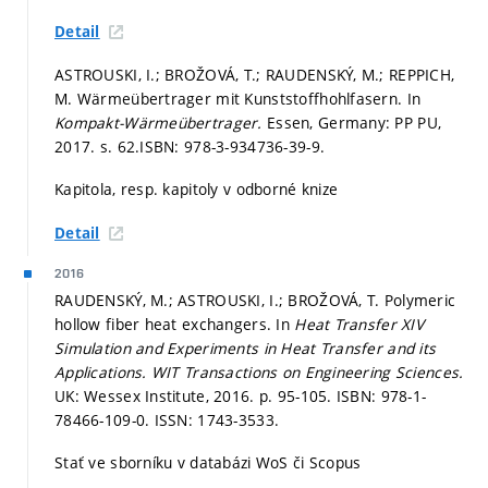
Detail
ASTROUSKI, I.; BROŽOVÁ, T.; RAUDENSKÝ, M.; REPPICH,
M. Wärmeübertrager mit Kunststoffhohlfasern. In
Kompakt-Wärmeübertrager.
Essen, Germany: PP PU,
2017.
s. 62.
ISBN: 978-3-934736-39-9.
Kapitola, resp. kapitoly v odborné knize
Detail
2016
RAUDENSKÝ, M.; ASTROUSKI, I.; BROŽOVÁ, T. Polymeric
hollow fiber heat exchangers. In
Heat Transfer XIV
Simulation and Experiments in Heat Transfer and its
Applications.
WIT Transactions on Engineering Sciences.
UK: Wessex Institute, 2016.
p. 95-105.
ISBN: 978-1-
78466-109-0. ISSN: 1743-3533.
Stať ve sborníku v databázi WoS či Scopus