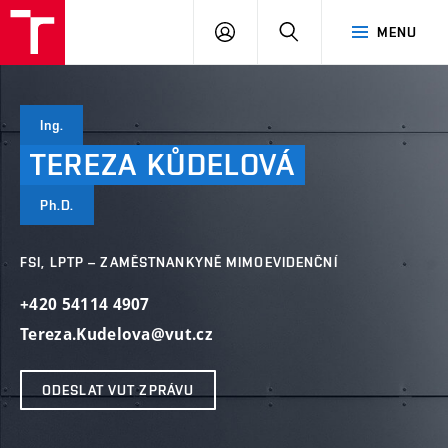
VUT
PŘIHLÁSIT
HLEDAT
MENU
SE
Ing.
TEREZA
KŮDELOVÁ
Ph.D.
FSI, LPTP – ZAMĚSTNANKYNĚ MIMOEVIDENČNÍ
+420 54114 4907
Tereza.Kudelova@vut.cz
ODESLAT VUT ZPRÁVU