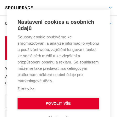
Studentský život
odkaz)
Věda a výzkum na VUT
Harmonogram akademického roku
Zpracování osobních údajů studentů
Sociální bezpečí
SPOLUPRÁCE
Celoživotní vzdělávání
Brno
Podpora excelence
Závěrečné práce
Studium bez bariér
Zpracování osobních údajů uchazečů o studium
Firemní spolupráce
Mezinárodní vědecká rada
Nastavení cookies a osobních
O UNIVERZITĚ
Doktorské studium
Podpora podnikání
E-přihláška
údajů
Zahraniční spolupráce
Systém zajišťování kvality výzkumu
Profil univerzity
Spolupráce se školami
Soubory cookie používáme ke
Vysoké
Výzkumné infrastruktury
shromažďování a analýze informací o výkonu
Udržitelná univerzita
učení
Služby univerzity
Transfer znalostí
a používání webu, zajištění fungování funkcí
technické
Podnikavá univerzita / ContriBUTe
Mezinárodní dohody
ze sociálních médií a ke zlepšení a
Open Science
v
Bezpečná univerzita
přizpůsobení obsahu a reklam. Se souhlasem
Univerzitní sítě
Brně
Projekty
můžeme také předávat marketingovým
VYSOKÉ UČENÍ TECHNICKÉ V BRNĚ
Vyznamenání
platformám některé osobní údaje pro
Projekty ze strukturálních fondů
Antonínská 548/1
www.vut.cz
marketingové účely.
Organizační struktura
602 00 Brno
vut@vutbr.cz
Specifický výzkum
Zjistit více
Úřední deska
Ochrana osobních údajů
POVOLIT VŠE
(externí
Pracovní příležitosti