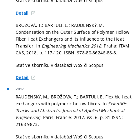
Stať ve sborníku v databázi WoS či Scopus
Detail
BROŽOVÁ, T.; BARTULI, E.; RAUDENSKÝ, M.
Condensation on the Outer Surface of Polymer Hollow
Fiber Heat Exchangers and its Influence to the Heat
Transfer. In
Engineering Mechanics 2018.
Praha: ITAM
CAS, 2018.
p. 117-120.
ISBN: 978-80-86246-88-8.
Stať ve sborníku v databázi WoS či Scopus
Detail
2017
RAUDENSKÝ, M.; BROŽOVÁ, T.; BARTULI, E. Flexible heat
exchangers with polymeric hollow fibres. In
Scientific
Tracks and Abstracts.
Journal of Applied Mechanical
Engineering.
Paris, Francie: 2017. iss. 6,
p. 31
ISSN:
2168-9873.
Stať ve sborníku v databázi WoS či Scopus