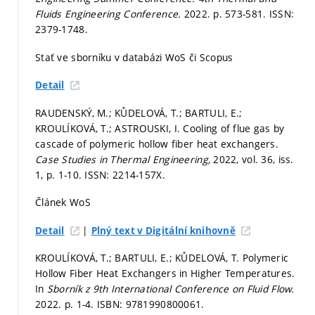
Fluids Engineering Conference.
2022.
p. 573-581.
ISSN:
2379-1748.
Stať ve sborníku v databázi WoS či Scopus
Detail
RAUDENSKÝ, M.; KŮDELOVÁ, T.; BARTULI, E.;
KROULÍKOVÁ, T.; ASTROUSKI, I. Cooling of flue gas by
cascade of polymeric hollow fiber heat exchangers.
Case Studies in Thermal Engineering,
2022, vol. 36, iss.
1,
p. 1-10.
ISSN: 2214-157X.
Článek WoS
|
Detail
Plný text v Digitální knihovně
KROULÍKOVÁ, T.; BARTULI, E.; KŮDELOVÁ, T. Polymeric
Hollow Fiber Heat Exchangers in Higher Temperatures.
In
Sborník z 9th International Conference on Fluid Flow.
2022.
p. 1-4.
ISBN: 9781990800061.