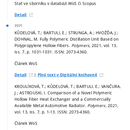
Stať ve sborníku v databázi WoS či Scopus
Detail
2021
KŮDELOVÁ, T.; BARTULI, E.; STRUNGA, A.; HVOŽĎA, J.;
DOHNAL, M. Fully Polymeric Distillation Unit Based on
Polypropylene Hollow Fibers.
Polymers,
2021, vol. 13,
iss. 7,
p. 1031-1031.
ISSN: 2073-4360.
Článek WoS
|
Detail
Plný text v Digitální knihovně
KROULÍKOVÁ, T.; KŮDELOVÁ, T.; BARTULI, E.; VANČURA,
J.; ASTROUSKI, I. Comparison of a Novel Polymeric
Hollow Fiber Heat Exchanger and a Commercially
Available Metal Automotive Radiator.
Polymers,
2021,
vol. 13, iss. 7,
p. 1-13.
ISSN: 2073-4360.
Článek WoS