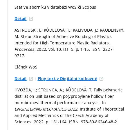
Stať ve sborníku v databázi WoS či Scopus
Detail
ASTROUSKI, I.; KŮDELOVÁ, T.; KALIVODA, J.; RAUDENSKÝ,
M. Shear Strength of Adhesive Bonding of Plastics
Intended for High Temperature Plastic Radiators.
Processes,
2022, vol. 10, iss. 5,
p. 1-15.
ISSN: 2227-
9717.
Článek WoS
|
Detail
Plný text v Digitální knihovně
HVOŽĎA, J.; STRUNGA, A.; KŮDELOVÁ, T. Fully polymeric
distillation unit based on polypropylene hollow fiber
membranes: thermal performance analysis. In
ENGINEERING MECHANICS 2022.
Institute of Theoretical
and Applied Mechanics of the Czech Academy of
Sciences: 2022.
p. 161-164.
ISBN: 978-80-86246-48-2.