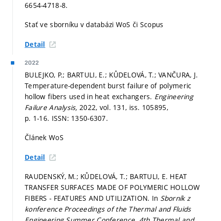
6654-4718-8.
Stať ve sborníku v databázi WoS či Scopus
Detail
2022
BULEJKO, P.; BARTULI, E.; KŮDELOVÁ, T.; VANČURA, J.
Temperature-dependent burst failure of polymeric
hollow fibers used in heat exchangers.
Engineering
Failure Analysis,
2022, vol. 131, iss. 105895,
p. 1-16.
ISSN: 1350-6307.
Článek WoS
Detail
RAUDENSKÝ, M.; KŮDELOVÁ, T.; BARTULI, E. HEAT
TRANSFER SURFACES MADE OF POLYMERIC HOLLOW
FIBERS - FEATURES AND UTILIZATION. In
Sborník z
konference Proceedings of the Thermal and Fluids
Engineering Summer Conference.
4th Thermal and