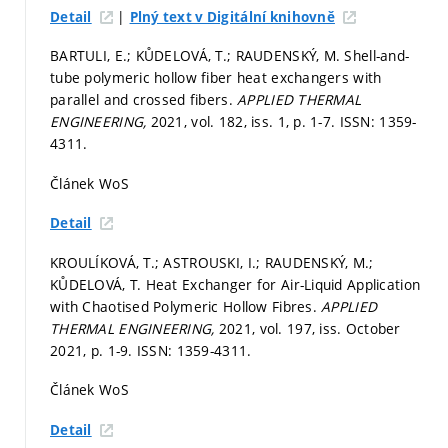
|
Detail
Plný text v Digitální knihovně
BARTULI, E.; KŮDELOVÁ, T.; RAUDENSKÝ, M. Shell-and-
tube polymeric hollow fiber heat exchangers with
parallel and crossed fibers.
APPLIED THERMAL
ENGINEERING,
2021, vol. 182, iss. 1,
p. 1-7.
ISSN: 1359-
4311.
Článek WoS
Detail
KROULÍKOVÁ, T.; ASTROUSKI, I.; RAUDENSKÝ, M.;
KŮDELOVÁ, T. Heat Exchanger for Air-Liquid Application
with Chaotised Polymeric Hollow Fibres.
APPLIED
THERMAL ENGINEERING,
2021, vol. 197, iss. October
2021,
p. 1-9.
ISSN: 1359-4311.
Článek WoS
Detail