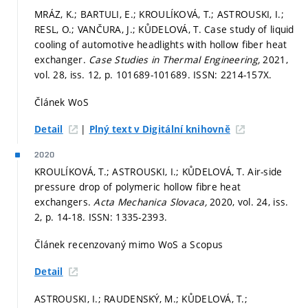
MRÁZ, K.; BARTULI, E.; KROULÍKOVÁ, T.; ASTROUSKI, I.;
RESL, O.; VANČURA, J.; KŮDELOVÁ, T. Case study of liquid
cooling of automotive headlights with hollow fiber heat
exchanger.
Case Studies in Thermal Engineering,
2021,
vol. 28, iss. 12,
p. 101689-101689.
ISSN: 2214-157X.
Článek WoS
|
Detail
Plný text v Digitální knihovně
2020
KROULÍKOVÁ, T.; ASTROUSKI, I.; KŮDELOVÁ, T. Air-side
pressure drop of polymeric hollow fibre heat
exchangers.
Acta Mechanica Slovaca,
2020, vol. 24, iss.
2,
p. 14-18.
ISSN: 1335-2393.
Článek recenzovaný mimo WoS a Scopus
Detail
ASTROUSKI, I.; RAUDENSKÝ, M.; KŮDELOVÁ, T.;