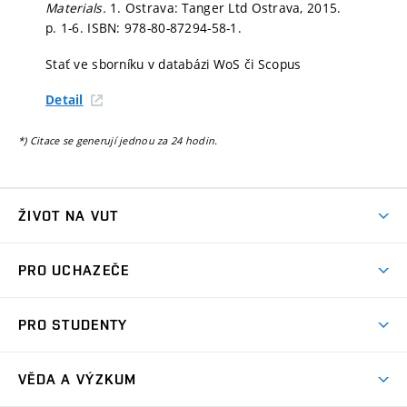
Materials.
1. Ostrava: Tanger Ltd Ostrava, 2015.
p. 1-6.
ISBN: 978-80-87294-58-1.
Stať ve sborníku v databázi WoS či Scopus
Detail
*) Citace se generují jednou za 24 hodin.
ŽIVOT NA VUT
Atmosféra VUT
PRO UCHAZEČE
Prostory školy
Proč na VUT
Koleje
PRO STUDENTY
Studijní programy
Stravování
Předměty
Studijní předpisy
Studium a stáže v zahraničí
Stipendia
Dny otevřených dveří
VĚDA A VÝZKUM
Sport na VUT
(externí
Studijní programy
Poplatky za studium
Uznání zahraničního vzdělání
Knihovny
Aktivity pro juniory