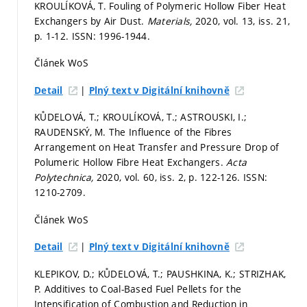
KROULÍKOVÁ, T. Fouling of Polymeric Hollow Fiber Heat
Exchangers by Air Dust.
Materials,
2020, vol. 13, iss. 21,
p. 1-12.
ISSN: 1996-1944.
Článek WoS
|
Detail
Plný text v Digitální knihovně
KŮDELOVÁ, T.; KROULÍKOVÁ, T.; ASTROUSKI, I.;
RAUDENSKÝ, M. The Influence of the Fibres
Arrangement on Heat Transfer and Pressure Drop of
Polumeric Hollow Fibre Heat Exchangers.
Acta
Polytechnica,
2020, vol. 60, iss. 2,
p. 122-126.
ISSN:
1210-2709.
Článek WoS
|
Detail
Plný text v Digitální knihovně
KLEPIKOV, D.; KŮDELOVÁ, T.; PAUSHKINA, K.; STRIZHAK,
P. Additives to Coal-Based Fuel Pellets for the
Intensification of Combustion and Reduction in