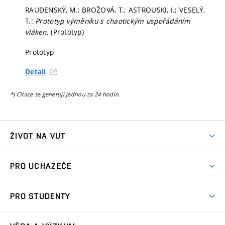
RAUDENSKÝ, M.; BROŽOVÁ, T.; ASTROUSKI, I.; VESELÝ,
T.:
Prototyp výměníku s chaotickým uspořádáním
vláken
. (Prototyp)
Prototyp
Detail
*) Citace se generují jednou za 24 hodin.
ŽIVOT NA VUT
Atmosféra VUT
PRO UCHAZEČE
Prostory školy
Proč na VUT
Koleje
PRO STUDENTY
Studijní programy
Stravování
Předměty
Studijní předpisy
Studium a stáže v zahraničí
Stipendia
Dny otevřených dveří