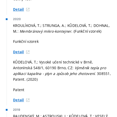
Detail
2020
KROULÍKOVÁ, T.; STRUNGA, A.; KŮDELOVÁ, T.; DOHNAL,
M.:
Membránový mikro-kontejner
. (Funkční vzorek)
Funkční vzorek
Detail
KŮDELOVÁ, T.; Vysoké učení technické v Brně,
Antonínská 548/1, 60190 Brno, CZ:
Výměník tepla pro
aplikaci kapalina - plyn a způsob jeho zhotovení
. 308551,
Patent. (2020)
Patent
Detail
2019
RAUDENSKÝ, M.; ASTROUSKI, I.; KŮDELOVÁ, T.; VESELÝ,