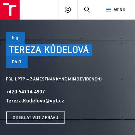
VUT
PŘIHLÁSIT
HLEDAT
MENU
SE
Ing.
TEREZA
KŮDELOVÁ
Ph.D.
FSI, LPTP – ZAMĚSTNANKYNĚ MIMOEVIDENČNÍ
+420 54114 4907
Tereza.Kudelova@vut.cz
ODESLAT VUT ZPRÁVU