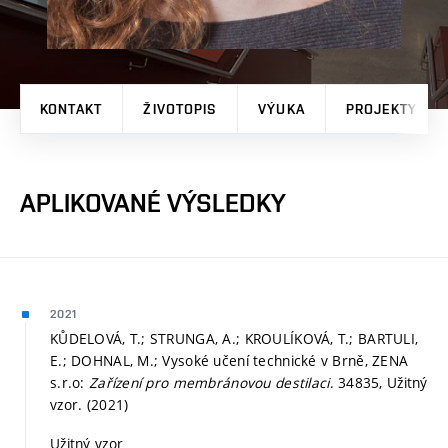
KONTAKT
ŽIVOTOPIS
VÝUKA
PROJEKTY
APLIKOVANÉ VÝSLEDKY
2021
KŮDELOVÁ, T.; STRUNGA, A.; KROULÍKOVÁ, T.; BARTULI,
E.; DOHNAL, M.; Vysoké učení technické v Brně, ZENA
s.r.o:
Zařízení pro membránovou destilaci
. 34835, Užitný
vzor. (2021)
Užitný vzor