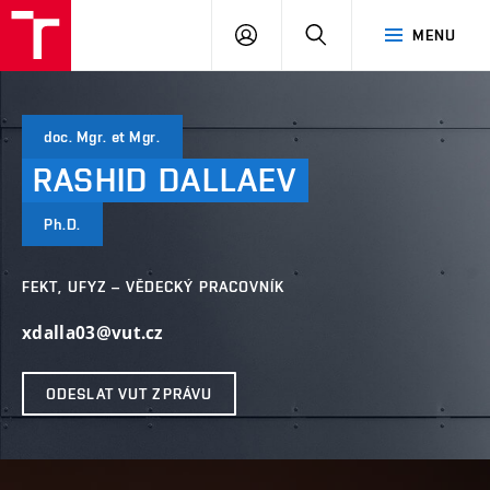
VUT
PŘIHLÁSIT
HLEDAT
MENU
SE
doc. Mgr. et Mgr.
RASHID
DALLAEV
Ph.D.
FEKT, UFYZ – VĚDECKÝ PRACOVNÍK
xdalla03@vut.cz
ODESLAT VUT ZPRÁVU