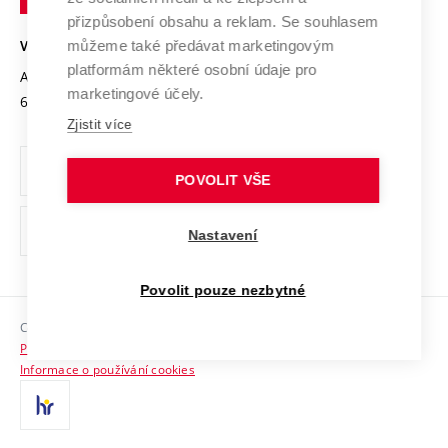
Open Science
v
Bezpečná univerzita
přizpůsobení obsahu a reklam. Se souhlasem
Univerzitní sítě
Brně
Projekty
můžeme také předávat marketingovým
VYSOKÉ UČENÍ TECHNICKÉ V BRNĚ
Vyznamenání
platformám některé osobní údaje pro
Projekty ze strukturálních fondů
Antonínská 548/1
www.vut.cz
marketingové účely.
Organizační struktura
602 00 Brno
vut@vutbr.cz
Specifický výzkum
Zjistit více
Úřední deska
Ochrana osobních údajů
POVOLIT VŠE
(externí
Pracovní příležitosti
Nastavení
odkaz)
Podpora a rozvoj zaměstnanců a studujících
Povolit pouze nezbytné
Rovné příležitosti
Copyright © 2026 VUT
Sociální bezpečí
Prohlášení o přístupnosti
HR Award
Informace o používání cookies
Kontakty