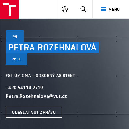
VUT
PŘIHLÁSIT
HLEDAT
MENU
SE
Ing.
PETRA
ROZEHNALOVÁ
Ph.D.
FSI, ÚM OMA – ODBORNÝ ASISTENT
+420 54114 2719
Petra.Rozehnalova@vut.cz
ODESLAT VUT ZPRÁVU