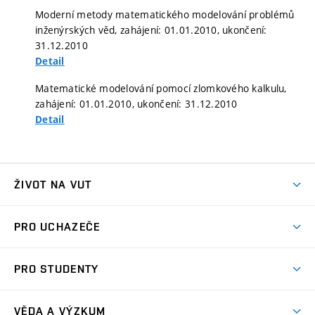
Moderní metody matematického modelování problémů
inženýrských věd, zahájení: 01.01.2010, ukončení:
31.12.2010
Detail
Matematické modelování pomocí zlomkového kalkulu,
zahájení: 01.01.2010, ukončení: 31.12.2010
Detail
ŽIVOT NA VUT
Atmosféra VUT
PRO UCHAZEČE
Prostory školy
Proč na VUT
Koleje
PRO STUDENTY
Studijní programy
Stravování
Předměty
Studijní předpisy
Studium a stáže v zahraničí
Stipendia
Dny otevřených dveří
VĚDA A VÝZKUM
Sport na VUT