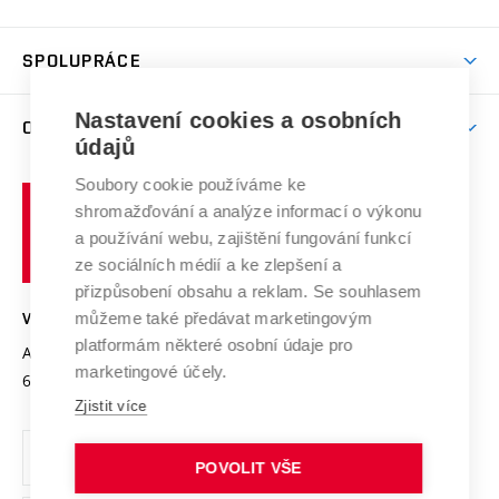
(externí
Studijní programy
Poplatky za studium
Uznání zahraničního vzdělání
Knihovny
Aktivity pro juniory
Studentský život
odkaz)
Věda a výzkum na VUT
Harmonogram akademického roku
Zpracování osobních údajů studentů
Sociální bezpečí
SPOLUPRÁCE
Celoživotní vzdělávání
Brno
Podpora excelence
Závěrečné práce
Studium bez bariér
Zpracování osobních údajů uchazečů o studium
Firemní spolupráce
Nastavení cookies a osobních
Mezinárodní vědecká rada
O UNIVERZITĚ
Doktorské studium
Podpora podnikání
E-přihláška
údajů
Zahraniční spolupráce
Systém zajišťování kvality výzkumu
Profil univerzity
Soubory cookie používáme ke
Spolupráce se školami
Vysoké
Výzkumné infrastruktury
shromažďování a analýze informací o výkonu
Udržitelná univerzita
učení
Služby univerzity
Transfer znalostí
a používání webu, zajištění fungování funkcí
technické
Podnikavá univerzita / ContriBUTe
Mezinárodní dohody
ze sociálních médií a ke zlepšení a
Open Science
v
Bezpečná univerzita
přizpůsobení obsahu a reklam. Se souhlasem
Univerzitní sítě
Brně
Projekty
můžeme také předávat marketingovým
VYSOKÉ UČENÍ TECHNICKÉ V BRNĚ
Vyznamenání
platformám některé osobní údaje pro
Projekty ze strukturálních fondů
Antonínská 548/1
www.vut.cz
marketingové účely.
Organizační struktura
602 00 Brno
vut@vutbr.cz
Specifický výzkum
Zjistit více
Úřední deska
Ochrana osobních údajů
POVOLIT VŠE