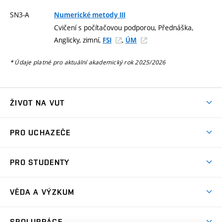
SN3-A
Numerické metody III
Cvičení s počítačovou podporou, Přednáška,
Anglicky, zimní,
,
FSI
ÚM
* Údaje platné pro aktuální akademický rok 2025/2026
ŽIVOT NA VUT
Atmosféra VUT
PRO UCHAZEČE
Prostory školy
Proč na VUT
Koleje
PRO STUDENTY
Studijní programy
Stravování
Předměty
Studijní předpisy
Studium a stáže v zahraničí
Stipendia
Dny otevřených dveří
VĚDA A VÝZKUM
Sport na VUT
(externí
Studijní programy
Poplatky za studium
Uznání zahraničního vzdělání
Knihovny
Aktivity pro juniory
Studentský život
odkaz)
Věda a výzkum na VUT
Harmonogram akademického roku
Zpracování osobních údajů studentů
Sociální bezpečí
SPOLUPRÁCE