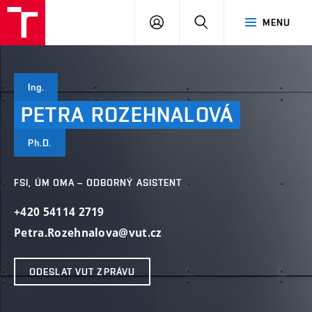
VUT
PŘIHLÁSIT
HLEDAT
MENU
SE
Ing.
PETRA
ROZEHNALOVÁ
Ph.D.
FSI, ÚM OMA – ODBORNÝ ASISTENT
+420 54114 2719
Petra.Rozehnalova@vut.cz
ODESLAT VUT ZPRÁVU