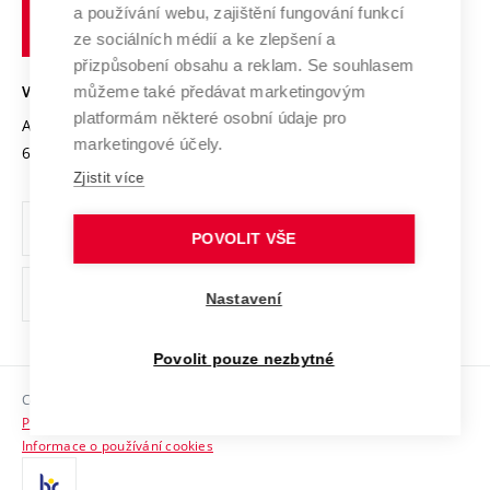
Transfer znalostí
a používání webu, zajištění fungování funkcí
technické
Podnikavá univerzita / ContriBUTe
Mezinárodní dohody
ze sociálních médií a ke zlepšení a
Open Science
v
Bezpečná univerzita
přizpůsobení obsahu a reklam. Se souhlasem
Univerzitní sítě
Brně
Projekty
můžeme také předávat marketingovým
VYSOKÉ UČENÍ TECHNICKÉ V BRNĚ
Vyznamenání
platformám některé osobní údaje pro
Projekty ze strukturálních fondů
Antonínská 548/1
www.vut.cz
marketingové účely.
Organizační struktura
602 00 Brno
vut@vutbr.cz
Specifický výzkum
Zjistit více
Úřední deska
Ochrana osobních údajů
POVOLIT VŠE
(externí
Pracovní příležitosti
Nastavení
odkaz)
Podpora a rozvoj zaměstnanců a studujících
Povolit pouze nezbytné
Rovné příležitosti
Copyright © 2026 VUT
Sociální bezpečí
Prohlášení o přístupnosti
HR Award
Informace o používání cookies