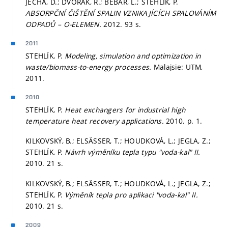
JECHA, D.; DVOŘÁK, R.; BÉBAR, L.; STEHLÍK, P.
ABSORPČNÍ ČIŠTĚNÍ SPALIN VZNIKAJÍCÍCH SPALOVÁNÍM
ODPADŮ – O-ELEMEN.
2012. 93 s.
2011
STEHLÍK, P.
Modeling, simulation and optimization in
waste/biomass-to-energy processes.
Malajsie: UTM,
2011.
2010
STEHLÍK, P.
Heat exchangers for industrial high
temperature heat recovery applications.
2010.
p. 1.
KILKOVSKÝ, B.; ELSÄSSER, T.; HOUDKOVÁ, L.; JEGLA, Z.;
STEHLÍK, P.
Návrh výměníku tepla typu "voda-kal" II.
2010. 21 s.
KILKOVSKÝ, B.; ELSÄSSER, T.; HOUDKOVÁ, L.; JEGLA, Z.;
STEHLÍK, P.
Výměník tepla pro aplikaci "voda-kal" II.
2010. 21 s.
2009