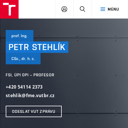
VUT
PŘIHLÁSIT
HLEDAT
MENU
SE
prof. Ing.
PETR
STEHLÍK
CSc., dr. h. c.
FSI, ÚPI OPI – PROFESOR
+420 54114 2373
stehlik@fme.vutbr.cz
ODESLAT VUT ZPRÁVU