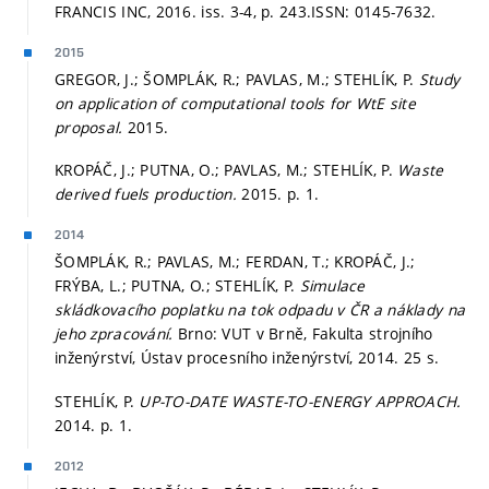
FRANCIS INC, 2016. iss. 3-4,
p. 243.
ISSN: 0145-7632.
2015
GREGOR, J.; ŠOMPLÁK, R.; PAVLAS, M.; STEHLÍK, P.
Study
on application of computational tools for WtE site
proposal.
2015.
KROPÁČ, J.; PUTNA, O.; PAVLAS, M.; STEHLÍK, P.
Waste
derived fuels production.
2015.
p. 1.
2014
ŠOMPLÁK, R.; PAVLAS, M.; FERDAN, T.; KROPÁČ, J.;
FRÝBA, L.; PUTNA, O.; STEHLÍK, P.
Simulace
skládkovacího poplatku na tok odpadu v ČR a náklady na
jeho zpracování.
Brno: VUT v Brně, Fakulta strojního
inženýrství, Ústav procesního inženýrství, 2014. 25 s.
STEHLÍK, P.
UP-TO-DATE WASTE-TO-ENERGY APPROACH.
2014.
p. 1.
2012