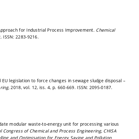
 Approach for Industrial Process Improvement.
Chemical
2.
ISSN: 2283-9216.
d EU legislation to force changes in sewage sludge disposal –
ring,
2018, vol. 12, iss. 4,
p. 660-669.
ISSN: 2095-0187.
-date modular waste-to-energy unit for processing various
al Congress of Chemical and Process Engineering, CHISA
ling and Optimisation for Energy Saving and Pollution