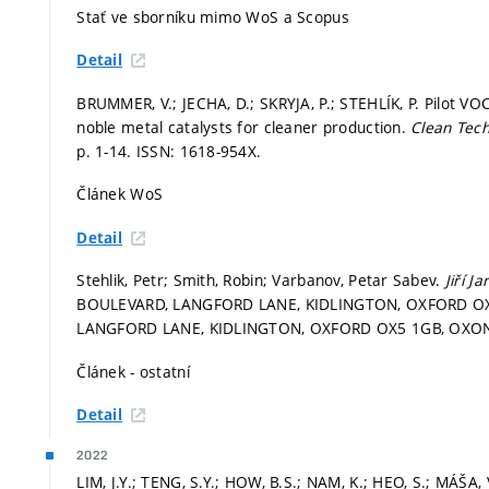
Stať ve sborníku mimo WoS a Scopus
Detail
BRUMMER, V.; JECHA, D.; SKRYJA, P.; STEHLÍK, P. Pilot VO
noble metal catalysts for cleaner production.
Clean Tech
p. 1-14.
ISSN: 1618-954X.
Článek WoS
Detail
Stehlik, Petr; Smith, Robin; Varbanov, Petar Sabev.
Jiří J
BOULEVARD, LANGFORD LANE, KIDLINGTON, OXFORD OX
LANGFORD LANE, KIDLINGTON, OXFORD OX5 1GB, OXON,
Článek - ostatní
Detail
2022
LIM, J.Y.; TENG, S.Y.; HOW, B.S.; NAM, K.; HEO, S.; MÁŠA,