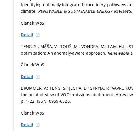
Identifying optimally integrated biorefinery pathways an
climate.
RENEWABLE & SUSTAINABLE ENERGY REVIEWS
Článek WoS
Detail
TENG, S.; MÁŠA, V.; TOUŠ, M.; VONDRA, M.; LAM, H.L., ST
optimization: An anomaly-aware approach.
Renewable E
Článek WoS
Detail
BRUMMER, V.; TENG, S.; JECHA, D.; SKRYJA, P.; VAVRČÍKOVÁ
the point of view of VOC emissions abatement: A revie
p. 1-22.
ISSN: 0959-6526.
Článek WoS
Detail