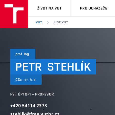
VUT
ŽIVOT NA VUT
PRO UCHAZEČE
VUT
LIDÉ VUT
prof. Ing.
PETR
STEHLÍK
CSc., dr. h. c.
FSI, ÚPI OPI – PROFESOR
+420 54114 2373
stehlik@fme.vutbr.cz