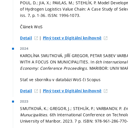
POUL, D.; JIA, X.; PAVLAS, M.; STEHLÍK, P. Model Deve
of Hydrogen Logistics Value Chain: A Case Study of Sele
iss. 7,
p. 1-36.
ISSN: 1996-1073.
Článek WoS
|
Detail
Plný text v Digitální knihovně
2024
KAROLÍNA SMUTKOVÁ, JIŘÍ GREGOR, PETAR SABEV VAR
WITH A FOCUS ON MUNICIPALITIES. In
6th Internationa
Economy: Conference Proceedings.
MARIBOR: UNIV MAR
Stať ve sborníku v databázi WoS či Scopus
|
Detail
Plný text v Digitální knihovně
2023
SMUTKOVÁ, K.; GREGOR, J.; STEHLÍK, P.; VARBANOV, P.
En
Munucipalities.
6th International Conference on Technol
University of Maribor, 2023. 7 p. ISBN: 978-961-286-770-