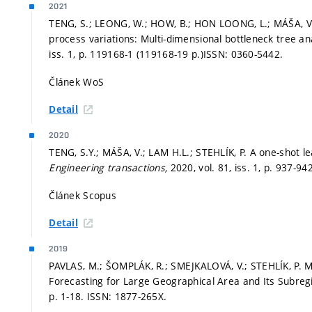
2021
TENG, S.; LEONG, W.; HOW, B.; HON LOONG, L.; MÁŠA, V.
process variations: Multi-dimensional bottleneck tree a
iss. 1,
p. 119168-1 (119168-19 p.)
ISSN: 0360-5442.
Článek WoS
Detail
2020
TENG, S.Y.; MÁŠA, V.; LAM H.L.; STEHLÍK, P. A one-shot
Engineering transactions,
2020, vol. 81, iss. 1,
p. 937-94
Článek Scopus
Detail
2019
PAVLAS, M.; ŠOMPLÁK, R.; SMEJKALOVÁ, V.; STEHLÍK, P. M
Forecasting for Large Geographical Area and Its Subreg
p. 1-18.
ISSN: 1877-265X.