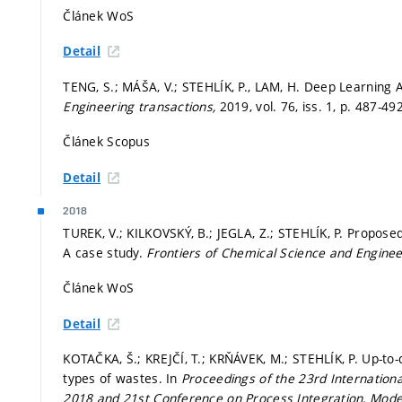
Článek WoS
Detail
TENG, S.; MÁŠA, V.; STEHLÍK, P., LAM, H. Deep Learning
Engineering transactions,
2019, vol. 76, iss. 1,
p. 487-49
Článek Scopus
Detail
2018
TUREK, V.; KILKOVSKÝ, B.; JEGLA, Z.; STEHLÍK, P. Propose
A case study.
Frontiers of Chemical Science and Enginee
Článek WoS
Detail
KOTAČKA, Š.; KREJČÍ, T.; KRŇÁVEK, M.; STEHLÍK, P. Up-to
types of wastes. In
Proceedings of the 23rd Internation
2018 and 21st Conference on Process Integration, Model