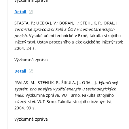
Výzkumná zpráva
Detail
ŠŤASTA, P.; UCEKAJ, V.; BORÁŇ, J.; STEHLÍK, P.; ORAL, J.
Termické zpracování kalů z ČOV v cementárenských
pecích.
Vysoké učení technické v Brně, fakulta strojního
inženýrství, Ústav procesního a ekologického inženýrství:
2004. 24 s.
Výzkumná zpráva
Detail
PAVLAS, M.; STEHLÍK, P.; ŠIKULA, J.; ORAL, J.
Výpočtový
systém pro analýzu využití energie u technologických
linek.
Výzkumná zpráva. VUT Brno, Fakulta strojního
inženýrství: VUT Brno, Fakulta strojního inženýrství,
2004. 99 s.
Výzkumná zpráva