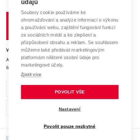
E-přihláška
údajů
Zahraniční spolupráce
Systém zajišťování kvality výzkumu
Profil univerzity
Spolupráce se školami
Soubory cookie používáme ke
Vysoké
Výzkumné infrastruktury
shromažďování a analýze informací o výkonu
Udržitelná univerzita
učení
Služby univerzity
Transfer znalostí
a používání webu, zajištění fungování funkcí
technické
Podnikavá univerzita / ContriBUTe
Mezinárodní dohody
ze sociálních médií a ke zlepšení a
Open Science
v
Bezpečná univerzita
přizpůsobení obsahu a reklam. Se souhlasem
Univerzitní sítě
Brně
Projekty
můžeme také předávat marketingovým
VYSOKÉ UČENÍ TECHNICKÉ V BRNĚ
Vyznamenání
platformám některé osobní údaje pro
Projekty ze strukturálních fondů
Antonínská 548/1
www.vut.cz
marketingové účely.
Organizační struktura
602 00 Brno
vut@vutbr.cz
Specifický výzkum
Zjistit více
Úřední deska
Ochrana osobních údajů
POVOLIT VŠE
(externí
Pracovní příležitosti
Nastavení
odkaz)
Podpora a rozvoj zaměstnanců a studujících
Povolit pouze nezbytné
Rovné příležitosti
Copyright © 2026 VUT
Sociální bezpečí