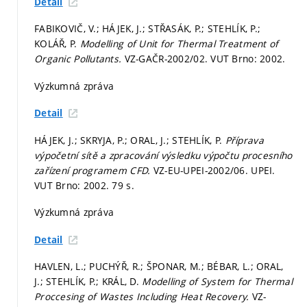
Detail
FABIKOVIČ, V.; HÁJEK, J.; STŘASÁK, P.; STEHLÍK, P.;
KOLÁŘ, P.
Modelling of Unit for Thermal Treatment of
Organic Pollutants.
VZ-GAČR-2002/02. VUT Brno: 2002.
Výzkumná zpráva
Detail
HÁJEK, J.; SKRYJA, P.; ORAL, J.; STEHLÍK, P.
Příprava
výpočetní sítě a zpracování výsledku výpočtu procesního
zařízení programem CFD.
VZ-EU-UPEI-2002/06. UPEI.
VUT Brno: 2002. 79 s.
Výzkumná zpráva
Detail
HAVLEN, L.; PUCHÝŘ, R.; ŠPONAR, M.; BÉBAR, L.; ORAL,
J.; STEHLÍK, P.; KRÁL, D.
Modelling of System for Thermal
Proccesing of Wastes Including Heat Recovery.
VZ-