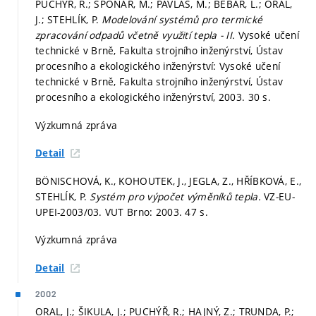
PUCHÝŘ, R.; ŠPONAR, M.; PAVLAS, M.; BÉBAR, L.; ORAL,
J.; STEHLÍK, P.
Modelování systémů pro termické
zpracování odpadů včetně využití tepla - II.
Vysoké učení
technické v Brně, Fakulta strojního inženýrství, Ústav
procesního a ekologického inženýrství: Vysoké učení
technické v Brně, Fakulta strojního inženýrství, Ústav
procesního a ekologického inženýrství, 2003. 30 s.
Výzkumná zpráva
Detail
BÖNISCHOVÁ, K., KOHOUTEK, J., JEGLA, Z., HŘÍBKOVÁ, E.,
STEHLÍK, P.
Systém pro výpočet výměníků tepla.
VZ-EU-
UPEI-2003/03. VUT Brno: 2003. 47 s.
Výzkumná zpráva
Detail
2002
ORAL, J.; ŠIKULA, J.; PUCHÝŘ, R.; HAJNÝ, Z.; TRUNDA, P.;