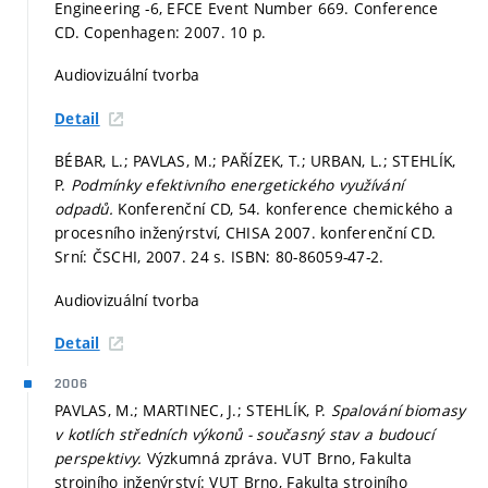
Engineering -6, EFCE Event Number 669. Conference
CD. Copenhagen: 2007. 10 p.
Audiovizuální tvorba
Detail
BÉBAR, L.; PAVLAS, M.; PAŘÍZEK, T.; URBAN, L.; STEHLÍK,
P.
Podmínky efektivního energetického využívání
odpadů.
Konferenční CD, 54. konference chemického a
procesního inženýrství, CHISA 2007. konferenční CD.
Srní: ČSCHI, 2007. 24 s. ISBN: 80-86059-47-2.
Audiovizuální tvorba
Detail
2006
PAVLAS, M.; MARTINEC, J.; STEHLÍK, P.
Spalování biomasy
v kotlích středních výkonů - současný stav a budoucí
perspektivy.
Výzkumná zpráva. VUT Brno, Fakulta
strojního inženýrství: VUT Brno, Fakulta strojního