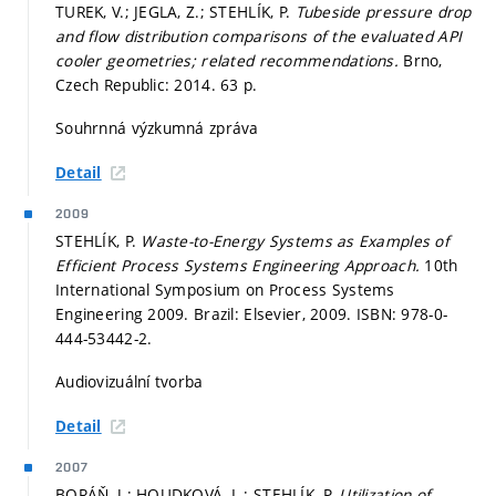
TUREK, V.; JEGLA, Z.; STEHLÍK, P.
Tubeside pressure drop
and flow distribution comparisons of the evaluated API
cooler geometries; related recommendations.
Brno,
Czech Republic: 2014. 63 p.
Souhrnná výzkumná zpráva
Detail
2009
STEHLÍK, P.
Waste-to-Energy Systems as Examples of
Efficient Process Systems Engineering Approach.
10th
International Symposium on Process Systems
Engineering 2009. Brazil: Elsevier, 2009. ISBN: 978-0-
444-53442-2.
Audiovizuální tvorba
Detail
2007
BORÁŇ, J.; HOUDKOVÁ, L.; STEHLÍK, P.
Utilization of