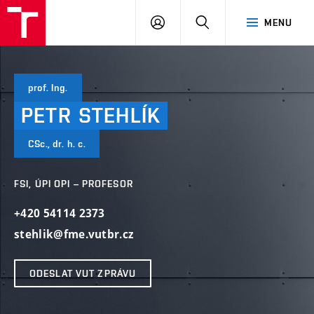
VUT
PŘIHLÁSIT
HLEDAT
MENU
SE
prof. Ing.
PETR
STEHLÍK
CSc., dr. h. c.
FSI, ÚPI OPI – PROFESOR
+420 54114 2373
stehlik@fme.vutbr.cz
ODESLAT VUT ZPRÁVU