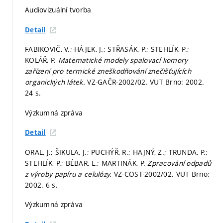
Audiovizuální tvorba
Detail
FABIKOVIČ, V.; HÁJEK, J.; STŘASÁK, P.; STEHLÍK, P.;
KOLÁŘ, P.
Matematické modely spalovací komory
zařízení pro termické zneškodňování znečišťujících
organických látek.
VZ-GAČR-2002/02. VUT Brno: 2002.
24 s.
Výzkumná zpráva
Detail
ORAL, J.; ŠIKULA, J.; PUCHÝŘ, R.; HAJNÝ, Z.; TRUNDA, P.;
STEHLÍK, P.; BÉBAR, L.; MARTINÁK, P.
Zpracování odpadů
z výroby papíru a celulózy.
VZ-COST-2002/02. VUT Brno:
2002. 6 s.
Výzkumná zpráva