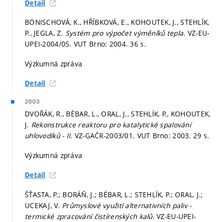
Detail
BÖNISCHOVÁ, K., HŘÍBKOVÁ, E., KOHOUTEK, J., STEHLÍK,
P., JEGLA, Z.
Systém pro výpočet výměníků tepla.
VZ-EU-
UPEI-2004/05. VUT Brno: 2004. 36 s.
Výzkumná zpráva
Detail
2003
DVOŘÁK, R., BÉBAR, L., ORAL, J., STEHLÍK, P., KOHOUTEK,
J.
Rekonstrukce reaktoru pro katalytické spalování
uhlovodíků - II.
VZ-GAČR-2003/01. VUT Brno: 2003. 29 s.
Výzkumná zpráva
Detail
ŠŤASTA, P.; BORÁŇ, J.; BÉBAR, L.; STEHLÍK, P.; ORAL, J.;
UCEKAJ, V.
Průmyslové využití alternativních paliv -
termické zpracování čistírenských kalů.
VZ-EU-UPEI-