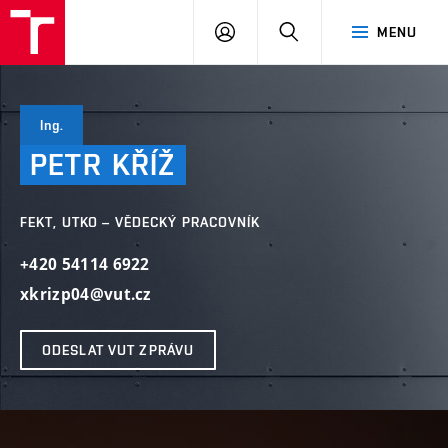
VUT
PŘIHLÁSIT
HLEDAT
MENU
SE
Ing.
PETR
KŘÍŽ
FEKT, UTKO – VĚDECKÝ PRACOVNÍK
+420 54114 6922
xkrizp04@vut.cz
ODESLAT VUT ZPRÁVU