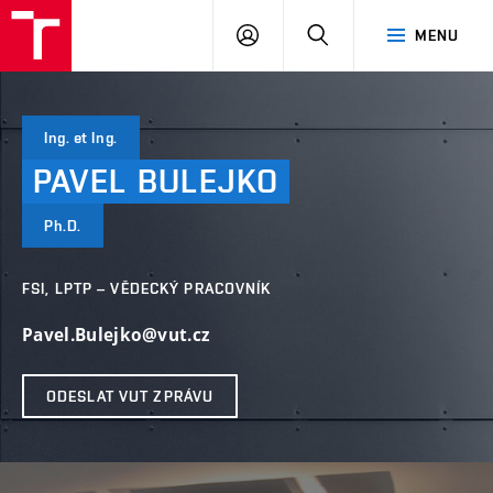
VUT
PŘIHLÁSIT
HLEDAT
MENU
SE
Ing. et Ing.
PAVEL
BULEJKO
Ph.D.
FSI, LPTP – VĚDECKÝ PRACOVNÍK
Pavel.Bulejko@vut.cz
ODESLAT VUT ZPRÁVU