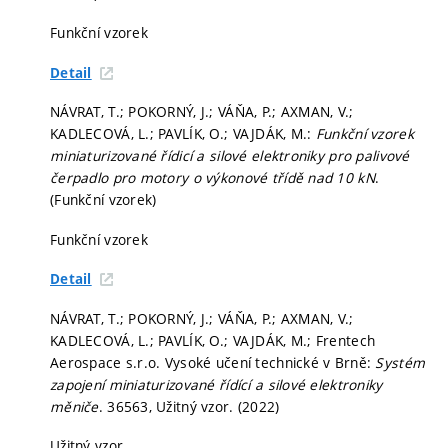
Funkční vzorek
Detail
NÁVRAT, T.; POKORNÝ, J.; VÁŇA, P.; AXMAN, V.;
KADLECOVÁ, L.; PAVLÍK, O.; VAJDÁK, M.:
Funkční vzorek
miniaturizované řídicí a silové elektroniky pro palivové
čerpadlo pro motory o výkonové třídě nad 10 kN
.
(Funkční vzorek)
Funkční vzorek
Detail
NÁVRAT, T.; POKORNÝ, J.; VÁŇA, P.; AXMAN, V.;
KADLECOVÁ, L.; PAVLÍK, O.; VAJDÁK, M.; Frentech
Aerospace s.r.o. Vysoké učení technické v Brně:
Systém
zapojení miniaturizované řídící a silové elektroniky
měniče
. 36563, Užitný vzor. (2022)
Užitný vzor