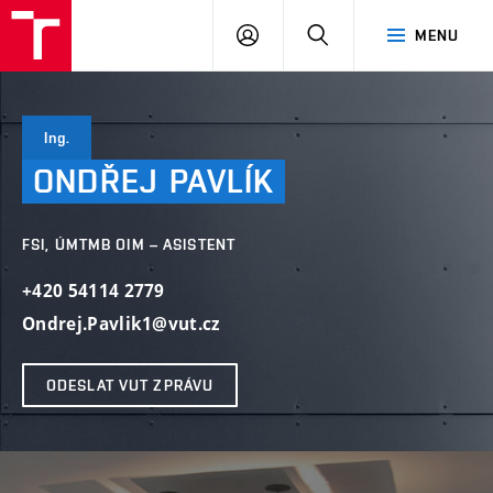
VUT
PŘIHLÁSIT
HLEDAT
MENU
SE
Ing.
ONDŘEJ
PAVLÍK
FSI, ÚMTMB OIM – ASISTENT
+420 54114 2779
Ondrej.Pavlik1@vut.cz
ODESLAT VUT ZPRÁVU