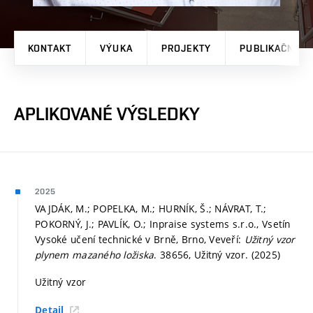
KONTAKT
VÝUKA
PROJEKTY
PUBLIKAČNÍ V
APLIKOVANÉ VÝSLEDKY
2025
VAJDÁK, M.; POPELKA, M.; HURNÍK, Š.; NÁVRAT, T.;
POKORNÝ, J.; PAVLÍK, O.; Inpraise systems s.r.o., Vsetín
Vysoké učení technické v Brně, Brno, Veveří:
Užitný vzor
plynem mazaného ložiska
. 38656, Užitný vzor. (2025)
Užitný vzor
Detail