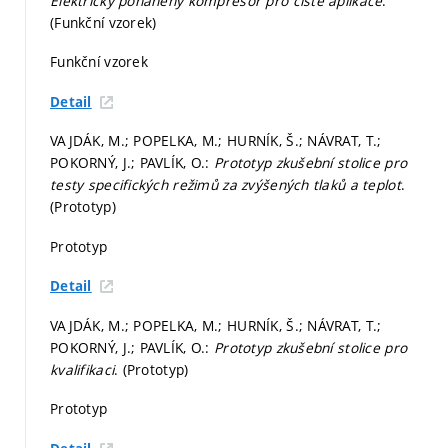
Elektricky poháněný kompresor pro čisté aplikace
.
(Funkční vzorek)
Funkční vzorek
Detail
VAJDÁK, M.; POPELKA, M.; HURNÍK, Š.; NÁVRAT, T.;
POKORNÝ, J.; PAVLÍK, O.:
Prototyp zkušební stolice pro
testy specifických režimů za zvýšených tlaků a teplot
.
(Prototyp)
Prototyp
Detail
VAJDÁK, M.; POPELKA, M.; HURNÍK, Š.; NÁVRAT, T.;
POKORNÝ, J.; PAVLÍK, O.:
Prototyp zkušební stolice pro
kvalifikaci
. (Prototyp)
Prototyp