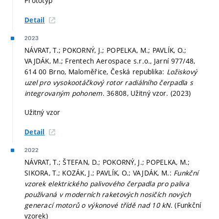
Prototyp
Detail
2023
NÁVRAT, T.; POKORNÝ, J.; POPELKA, M.; PAVLÍK, O.;
VAJDÁK, M.; Frentech Aerospace s.r.o., Jarní 977/48,
614 00 Brno, Maloměřice, Česká republika:
Ložiskový
uzel pro vysokootáčkový rotor radiálního čerpadla s
integrovaným pohonem
. 36808, Užitný vzor. (2023)
Užitný vzor
Detail
2022
NÁVRAT, T.; ŠTEFAN, D.; POKORNÝ, J.; POPELKA, M.;
SIKORA, T.; KOZÁK, J.; PAVLÍK, O.; VAJDÁK, M.:
Funkční
vzorek elektrického palivového čerpadla pro paliva
používaná v moderních raketových nosičích nových
generací motorů o výkonové třídě nad 10 kN
. (Funkční
vzorek)