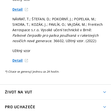
Detail
NÁVRAT, T.; ŠTEFAN, D.; POKORNÝ, J.; POPELKA, M.;
SIKORA, T.; KOZÁK, J.; PAVLÍK, O.; VAJDÁK, M.; Frentech
Aerospace s.r.o. Vysoké učení technické v Brně:
Palivové čerpadlo pro paliva používaná v raketových
nosičích nové generace
. 36602, Užitný vzor. (2022)
Užitný vzor
Detail
*) Citace se generují jednou za 24 hodin.
ŽIVOT NA VUT
Atmosféra VUT
PRO UCHAZEČE