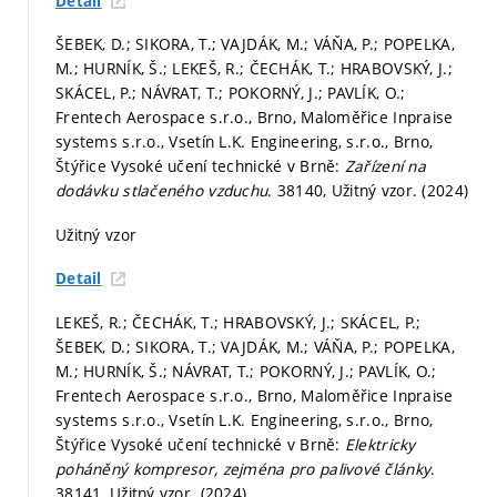
Detail
ŠEBEK, D.; SIKORA, T.; VAJDÁK, M.; VÁŇA, P.; POPELKA,
M.; HURNÍK, Š.; LEKEŠ, R.; ČECHÁK, T.; HRABOVSKÝ, J.;
SKÁCEL, P.; NÁVRAT, T.; POKORNÝ, J.; PAVLÍK, O.;
Frentech Aerospace s.r.o., Brno, Maloměřice Inpraise
systems s.r.o., Vsetín L.K. Engineering, s.r.o., Brno,
Štýřice Vysoké učení technické v Brně:
Zařízení na
dodávku stlačeného vzduchu
. 38140, Užitný vzor. (2024)
Užitný vzor
Detail
LEKEŠ, R.; ČECHÁK, T.; HRABOVSKÝ, J.; SKÁCEL, P.;
ŠEBEK, D.; SIKORA, T.; VAJDÁK, M.; VÁŇA, P.; POPELKA,
M.; HURNÍK, Š.; NÁVRAT, T.; POKORNÝ, J.; PAVLÍK, O.;
Frentech Aerospace s.r.o., Brno, Maloměřice Inpraise
systems s.r.o., Vsetín L.K. Engineering, s.r.o., Brno,
Štýřice Vysoké učení technické v Brně:
Elektricky
poháněný kompresor, zejména pro palivové články
.
38141, Užitný vzor. (2024)