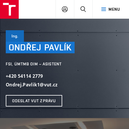
VUT
PŘIHLÁSIT
HLEDAT
MENU
SE
Ing.
ONDŘEJ
PAVLÍK
FSI, ÚMTMB OIM – ASISTENT
+420 54114 2779
Ondrej.Pavlik1@vut.cz
ODESLAT VUT ZPRÁVU