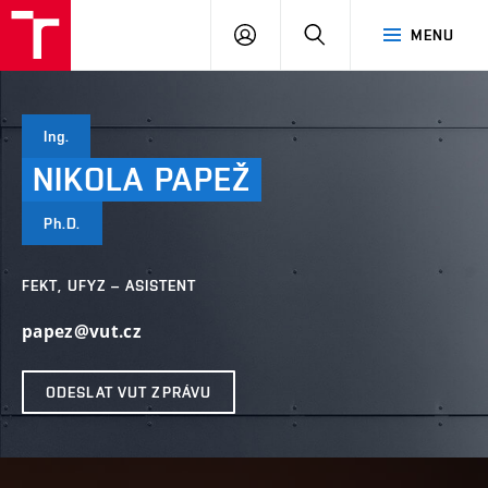
VUT
PŘIHLÁSIT
HLEDAT
MENU
SE
Ing.
NIKOLA
PAPEŽ
Ph.D.
FEKT, UFYZ – ASISTENT
papez@vut.cz
ODESLAT VUT ZPRÁVU