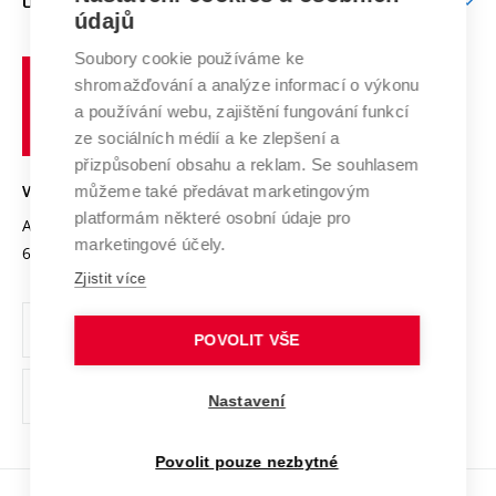
O UNIVERZITĚ
Doktorské studium
Podpora podnikání
E-přihláška
údajů
Zahraniční spolupráce
Systém zajišťování kvality výzkumu
Profil univerzity
Soubory cookie používáme ke
Spolupráce se školami
Vysoké
Výzkumné infrastruktury
shromažďování a analýze informací o výkonu
Udržitelná univerzita
učení
Služby univerzity
Transfer znalostí
a používání webu, zajištění fungování funkcí
technické
Podnikavá univerzita / ContriBUTe
Mezinárodní dohody
ze sociálních médií a ke zlepšení a
Open Science
v
Bezpečná univerzita
přizpůsobení obsahu a reklam. Se souhlasem
Univerzitní sítě
Brně
Projekty
můžeme také předávat marketingovým
VYSOKÉ UČENÍ TECHNICKÉ V BRNĚ
Vyznamenání
platformám některé osobní údaje pro
Projekty ze strukturálních fondů
Antonínská 548/1
www.vut.cz
marketingové účely.
Organizační struktura
602 00 Brno
vut@vutbr.cz
Specifický výzkum
Zjistit více
Úřední deska
Ochrana osobních údajů
POVOLIT VŠE
(externí
Pracovní příležitosti
Nastavení
odkaz)
Podpora a rozvoj zaměstnanců a studujících
Povolit pouze nezbytné
Rovné příležitosti