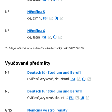
N5
Němčina 5
de, zimní,
,
FSI
ÚJ
N6
Němčina 6
de, letní,
,
FSI
ÚJ
* Údaje platné pro aktuální akademický rok 2025/2026
Vyučované předměty
N7
Deutsch für Studium und Beruf I
Cvičení jazykové, de, zimní,
,
FSI
ÚJ
N8
Deutsch für Studium und Beruf II
Cvičení jazykové, de, letní,
,
FSI
ÚJ
GNS
Němčina ve strojírenství