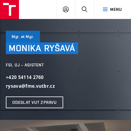
VUT
PŘIHLÁSIT
HLEDAT
MENU
SE
Mgr. et Mgr.
MONIKA
RYŠAVÁ
FSI, ÚJ – ASISTENT
+420 54114 2760
rysava@fme.vutbr.cz
ODESLAT VUT ZPRÁVU