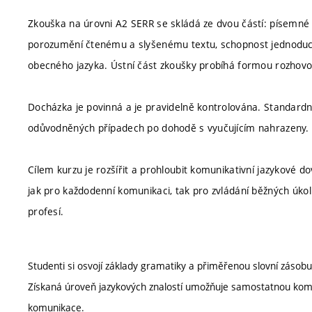
Zkouška na úrovni A2 SERR se skládá ze dvou částí: písemné a
porozumění čtenému a slyšenému textu, schopnost jednoduch
obecného jazyka. Ústní část zkoušky probíhá formou rozhov
Docházka je povinná a je pravidelně kontrolována. Standar
odůvodněných případech po dohodě s vyučujícím nahrazeny. M
Cílem kurzu je rozšířit a prohloubit komunikativní jazykové do
jak pro každodenní komunikaci, tak pro zvládání běžných úko
profesí.
Studenti si osvojí základy gramatiky a přiměřenou slovní záso
Získaná úroveň jazykových znalostí umožňuje samostatnou komun
komunikace.