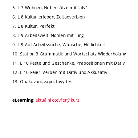
5. L 7 Wohnen, Nebensätze mit "als"
6. L 8 Kultur erleben, Zeitadverbien
7. L 8 Kultur, Perfekt
8. L 9 Arbeitswelt, Nomen mit -ung
9. L 9 Auf Arbeitssuche, Wünsche, Höflichkeit
10. Station 3 Grammatik und Wortschatz Wiederholung
11. L 10 Feste und Geschenke, Präpositionen mit Dativ
12. L 10 Feier, Verben mit Dativ und Akkusativ
13. Opakování, zápočtový test
aktuální otevřený kurz
eLearning: