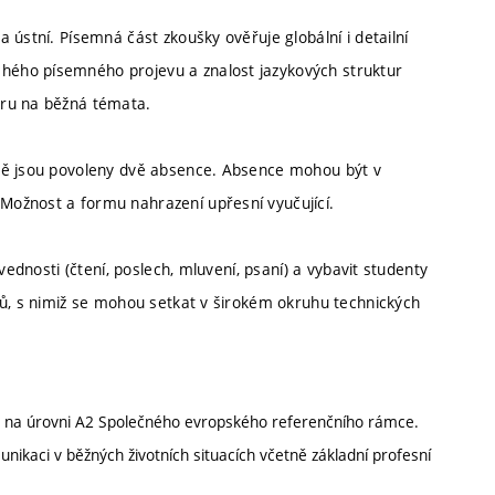
 ústní. Písemná část zkoušky ověřuje globální i detailní
ého písemného projevu a znalost jazykových struktur
oru na běžná témata.
dně jsou povoleny dvě absence. Absence mohou být v
ožnost a formu nahrazení upřesní vyučující.
vednosti (čtení, poslech, mluvení, psaní) a vybavit studenty
lů, s nimiž se mohou setkat v širokém okruhu technických
bu na úrovni A2 Společného evropského referenčního rámce.
ikaci v běžných životních situacích včetně základní profesní