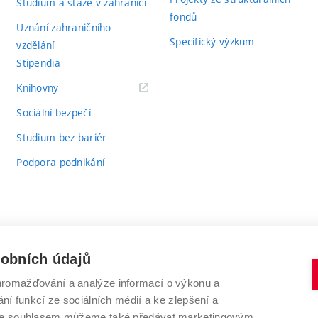
Studium a stáže v zahraničí
fondů
Uznání zahraničního
Specifický výzkum
vzdělání
Stipendia
(externí
Knihovny
odkaz)
Sociální bezpečí
Studium bez bariér
Podpora podnikání
sobních údajů
romažďování a analýze informací o výkonu a
VYSOKÉ UČENÍ TECHNICKÉ V BRNĚ
ní funkcí ze sociálních médií a ke zlepšení a
Antonínská 548/1
www.vut.cz
 Se souhlasem můžeme také předávat marketingovým