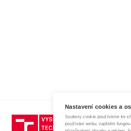
Nastavení cookies a o
Soubory cookie používáme ke sh
Vysoké
používání webu, zajištění fungová
učení
přizpůsobení obsahu a reklam.