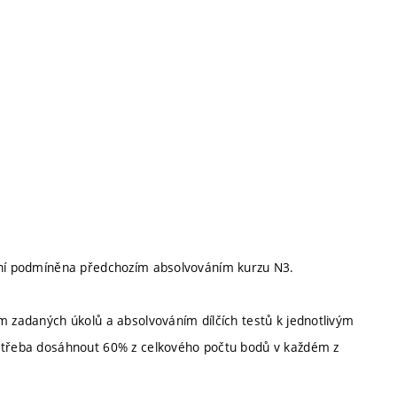
není podmíněna předchozím absolvováním kurzu N3.
m zadaných úkolů a absolvováním dílčích testů k jednotlivým
e třeba dosáhnout 60% z celkového počtu bodů v každém z