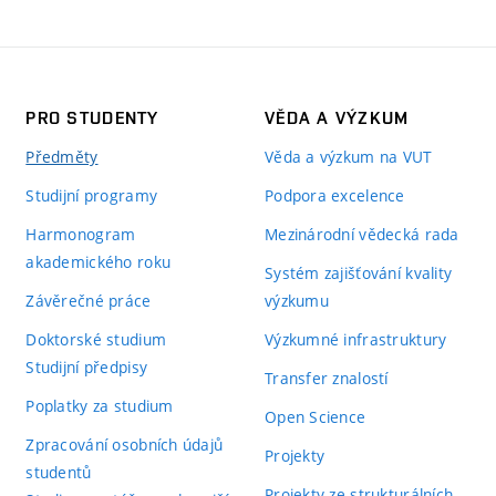
PRO STUDENTY
VĚDA A VÝZKUM
Předměty
Věda a výzkum na VUT
Studijní programy
Podpora excelence
Harmonogram
Mezinárodní vědecká rada
akademického roku
Systém zajišťování kvality
Závěrečné práce
výzkumu
Doktorské studium
Výzkumné infrastruktury
Studijní předpisy
Transfer znalostí
Poplatky za studium
Open Science
Zpracování osobních údajů
Projekty
studentů
Projekty ze strukturálních