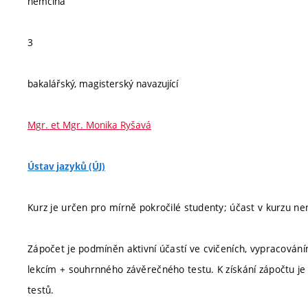
němčina
3
bakalářský, magisterský navazující
Mgr. et Mgr. Monika Ryšavá
Ústav jazyků (ÚJ)
Kurz je určen pro mírně pokročilé studenty; účast v kurzu 
Zápočet je podmíněn aktivní účastí ve cvičeních, vypracování
lekcím + souhrnného závěrečného testu. K získání zápočtu j
testů.