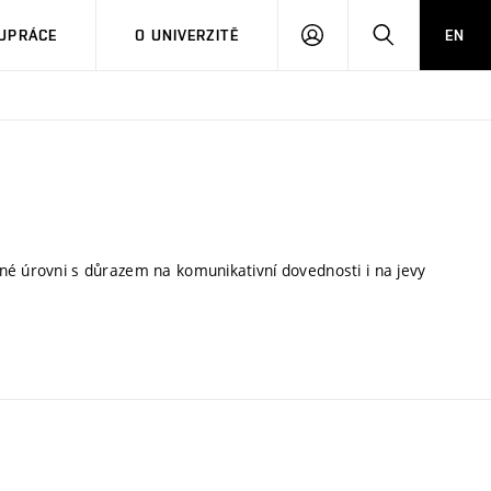
PŘIHLÁSIT
HLEDAT
UPRÁCE
O UNIVERZITĚ
EN
SE
né úrovni s důrazem na komunikativní dovednosti i na jevy