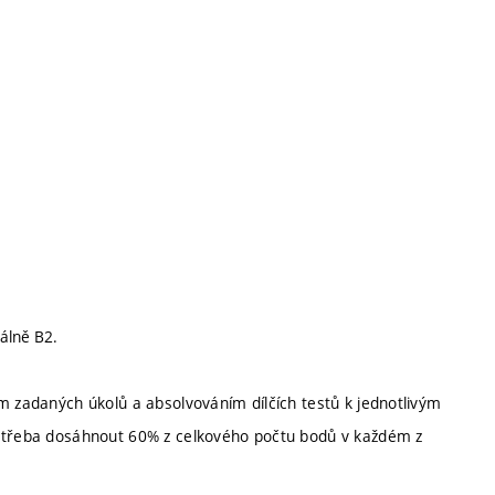
málně B2.
m zadaných úkolů a absolvováním dílčích testů k jednotlivým
e třeba dosáhnout 60% z celkového počtu bodů v každém z