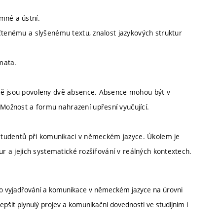
mné a ústní.
 čtenému a slyšenému textu, znalost jazykových struktur
mata.
dně jsou povoleny dvě absence. Absence mohou být v
ožnost a formu nahrazení upřesní vyučující.
í studentů při komunikaci v německém jazyce. Úkolem je
ur a jejich systematické rozšiřování v reálných kontextech.
ho vyjadřování a komunikace v německém jazyce na úrovni
pšit plynulý projev a komunikační dovednosti ve studijním i