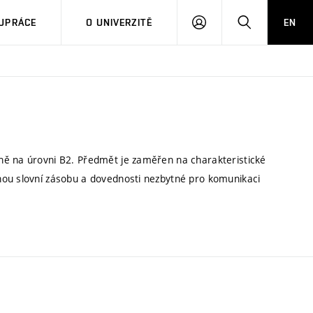
PŘIHLÁSIT
HLEDAT
UPRÁCE
O UNIVERZITĚ
EN
SE
ně na úrovni B2. Předmět je zaměřen na charakteristické
nou slovní zásobu a dovednosti nezbytné pro komunikaci