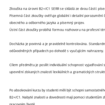
Zkouška na úrovni B2+/C1 SERR se skládá ze dvou částí: píse
Písemná část zkoušky ověřuje globální i detailní porozumění
obecného a odborného jazyka a písemný projev.
Ústní část zkoušky probíhá formou rozhovoru na profesní té
Docházka je povinná a je pravidelně kontrolována. Standar
odůvodněných případech po dohodě s vyučujícím nahrazeny. M
Cílem předmětu je posílit individuální schopnost vyjadřován
upevnění získaných znalostí lexikálních a gramatických strukt
Po absolvování kurzu by studenti měli být schopni samostatné
B2+/C1. Nabyté znalosti a dovednosti mají pomoci studentům zle
pracovním životě.