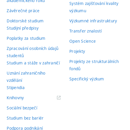
akademického roku
Systém zajišťování kvality
Závěrečné práce
výzkumu
Doktorské studium
Výzkumné infrastruktury
Studijní předpisy
Transfer znalostí
Poplatky za studium
Open Science
Zpracování osobních údajů
Projekty
studentů
Projekty ze strukturálních
Studium a stáže v zahraničí
fondů
Uznání zahraničního
Specifický výzkum
vzdělání
Stipendia
(externí
Knihovny
odkaz)
Sociální bezpečí
Studium bez bariér
Podpora podnikání