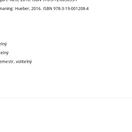
aning: Hueber, 2016. ISBN 978-3-19-001208-4
elný
telný
emestr, volitelný