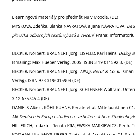
Elearningové materiály pro předmět N8 v Moodle. (DE)
MYŠKOVÁ, Zdeňka, Blanka NÁVRATOVÁ a Jana NÁVRATOVÁ.
Deu
příručka odborných textů, výrazů a cvičení
. Praha: Informatori
BECKER, Norbert, BRAUNERT, Jörg, EISFELD, Karl-Heinz.
Dialog 
Ismaning: Max Hueber Verlag, 2005. ISBN 3-19-011592-3. (DE)
BECKER, Norbert, BRAUNERT, Jörg.
Alltag, Beruf & Co. 6
. Isman
Verlag). ISBN 978-3196015904 (DE)
BECKER, Norbert, BRAUNERT, Jörg, SCHLENKER Wolfram. Unterne
3-12-675745-4 (DE)
DANIELS Albert, KÖHL-KUHNE, Renate et al. Mittelpunkt neu C1. 
Mit Deutsch in Europa studieren - arbeiten - leben: Studienbeg
HILLERICH, redaktor Renata KRAJEWSKA-MARKIEWICZ. Plzeň: Fra
KOITHAN, Ute, MAYR-SIEBER, Tanja, et al. Aspekte neu C1. Stutt