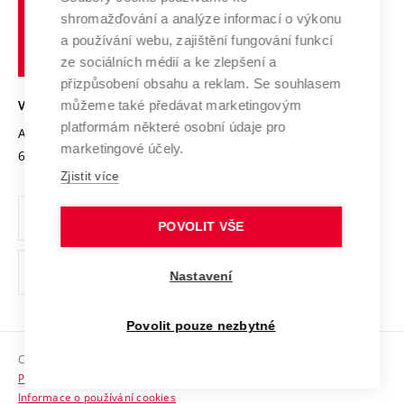
Vysoké
Výzkumné infrastruktury
shromažďování a analýze informací o výkonu
Udržitelná univerzita
učení
Služby univerzity
Transfer znalostí
a používání webu, zajištění fungování funkcí
technické
Podnikavá univerzita / ContriBUTe
Mezinárodní dohody
ze sociálních médií a ke zlepšení a
Open Science
v
Bezpečná univerzita
přizpůsobení obsahu a reklam. Se souhlasem
Univerzitní sítě
Brně
Projekty
můžeme také předávat marketingovým
VYSOKÉ UČENÍ TECHNICKÉ V BRNĚ
Vyznamenání
platformám některé osobní údaje pro
Projekty ze strukturálních fondů
Antonínská 548/1
www.vut.cz
marketingové účely.
Organizační struktura
602 00 Brno
vut@vutbr.cz
Specifický výzkum
Zjistit více
Úřední deska
Ochrana osobních údajů
POVOLIT VŠE
(externí
Pracovní příležitosti
Nastavení
odkaz)
Podpora a rozvoj zaměstnanců a studujících
Povolit pouze nezbytné
Rovné příležitosti
Copyright © 2026 VUT
Sociální bezpečí
Prohlášení o přístupnosti
HR Award
Informace o používání cookies