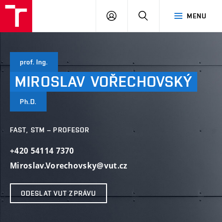
VUT
PŘIHLÁSIT
HLEDAT
MENU
SE
prof. Ing.
MIROSLAV
VOŘECHOVSKÝ
Ph.D.
FAST, STM – PROFESOR
+420 54114 7370
Miroslav.Vorechovsky@vut.cz
ODESLAT VUT ZPRÁVU