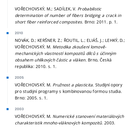
VOŘECHOVSKÝ, M.; SADÍLEK, V.
Probabilistic
determination of number of fibers bridging a crack in
short fiber reinforced composites.
Brno: 2011.
p. 1.
2010
NOVÁK, D.; KERŠNER, Z.; ŘOUTIL, L.; ELIÁŠ, J.; LEHKÝ, D.;
VOŘECHOVSKÝ, M.
Metodika zkoušení lomově-
mechanických vlastností kompozitů dílců s účinným
obsahem uhlíkových částic a vláken.
Brno, Česká
republika: 2010.
s. 1.
2005
VOŘECHOVSKÝ, M.
Pružnost a plasticita.
Studijní opory
pro studijní programy s kombinovanou formou studia.
Brno: 2005.
s. 1.
2003
VOŘECHOVSKÝ, M.
Numerické stanovení materiálových
charakteristik mnoho-vláknových kompozitů.
2003.