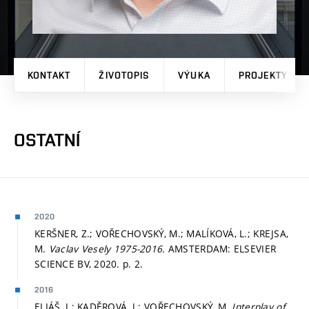
KONTAKT
ŽIVOTOPIS
VÝUKA
PROJEKTY
OSTATNÍ
2020
KERŠNER, Z.; VOŘECHOVSKÝ, M.; MALÍKOVÁ, L.; KREJSA,
M.
Vaclav Vesely 1975-2016.
AMSTERDAM: ELSEVIER
SCIENCE BV, 2020.
p. 2.
2016
ELIÁŠ, J.; KADĚROVÁ, J.; VOŘECHOVSKÝ, M.
Interplay of