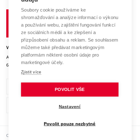
Systém zajišťování kvality výzkumu
Profil univerzity
Spolupráce se školami
Soubory cookie používáme ke
Vysoké
Výzkumné infrastruktury
shromažďování a analýze informací o výkonu
Udržitelná univerzita
učení
Služby univerzity
Transfer znalostí
a používání webu, zajištění fungování funkcí
technické
Podnikavá univerzita / ContriBUTe
Mezinárodní dohody
ze sociálních médií a ke zlepšení a
Open Science
v
Bezpečná univerzita
přizpůsobení obsahu a reklam. Se souhlasem
Univerzitní sítě
Brně
Projekty
můžeme také předávat marketingovým
VYSOKÉ UČENÍ TECHNICKÉ V BRNĚ
Vyznamenání
platformám některé osobní údaje pro
Projekty ze strukturálních fondů
Antonínská 548/1
www.vut.cz
marketingové účely.
Organizační struktura
602 00 Brno
vut@vutbr.cz
Specifický výzkum
Zjistit více
Úřední deska
Ochrana osobních údajů
POVOLIT VŠE
(externí
Pracovní příležitosti
Nastavení
odkaz)
Podpora a rozvoj zaměstnanců a studujících
Povolit pouze nezbytné
Rovné příležitosti
Copyright © 2026 VUT
Sociální bezpečí