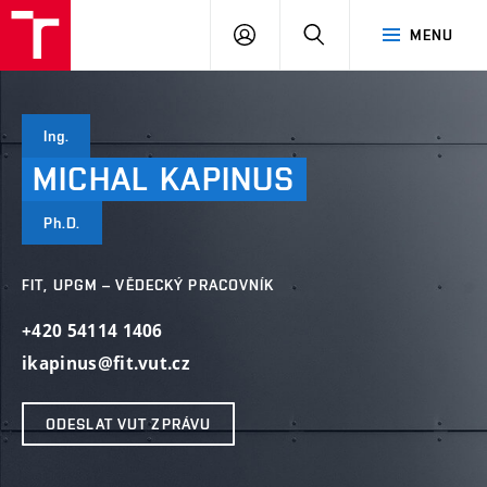
VUT
PŘIHLÁSIT
HLEDAT
MENU
SE
Ing.
MICHAL
KAPINUS
Ph.D.
FIT, UPGM – VĚDECKÝ PRACOVNÍK
+420 54114 1406
ikapinus@fit.vut.cz
ODESLAT VUT ZPRÁVU