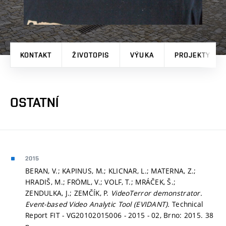
KONTAKT
ŽIVOTOPIS
VÝUKA
PROJEKTY
OSTATNÍ
2015
BERAN, V.; KAPINUS, M.; KLICNAR, L.; MATERNA, Z.;
HRADIŠ, M.; FRÖML, V.; VOLF, T.; MRÁČEK, Š.;
ZENDULKA, J.; ZEMČÍK, P.
VideoTerror demonstrator.
Event-based Video Analytic Tool (EVIDANT).
Technical
Report FIT - VG20102015006 - 2015 - 02, Brno: 2015. 38