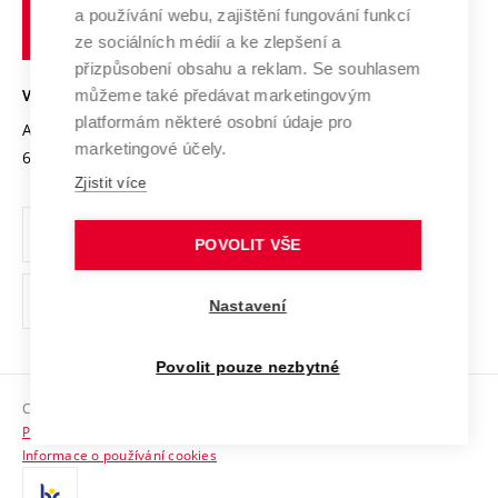
učení
Služby univerzity
Transfer znalostí
a používání webu, zajištění fungování funkcí
technické
Podnikavá univerzita / ContriBUTe
Mezinárodní dohody
ze sociálních médií a ke zlepšení a
Open Science
v
Bezpečná univerzita
přizpůsobení obsahu a reklam. Se souhlasem
Univerzitní sítě
Brně
Projekty
můžeme také předávat marketingovým
VYSOKÉ UČENÍ TECHNICKÉ V BRNĚ
Vyznamenání
platformám některé osobní údaje pro
Projekty ze strukturálních fondů
Antonínská 548/1
www.vut.cz
marketingové účely.
Organizační struktura
602 00 Brno
vut@vutbr.cz
Specifický výzkum
Zjistit více
Úřední deska
Ochrana osobních údajů
POVOLIT VŠE
(externí
Pracovní příležitosti
Nastavení
odkaz)
Podpora a rozvoj zaměstnanců a studujících
Povolit pouze nezbytné
Rovné příležitosti
Copyright © 2026 VUT
Sociální bezpečí
Prohlášení o přístupnosti
HR Award
Informace o používání cookies