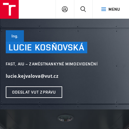
VUT
PŘIHLÁSIT
HLEDAT
MENU
SE
Ing.
LUCIE
KOSŇOVSKÁ
FAST, AIU – ZAMĚSTNANKYNĚ MIMOEVIDENČNÍ
lucie.kejvalova@vut.cz
ODESLAT VUT ZPRÁVU