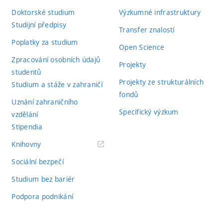
Doktorské studium
Výzkumné infrastruktury
Studijní předpisy
Transfer znalostí
Poplatky za studium
Open Science
Zpracování osobních údajů
Projekty
studentů
Projekty ze strukturálních
Studium a stáže v zahraničí
fondů
Uznání zahraničního
Specifický výzkum
vzdělání
Stipendia
(externí
Knihovny
odkaz)
Sociální bezpečí
Studium bez bariér
Podpora podnikání