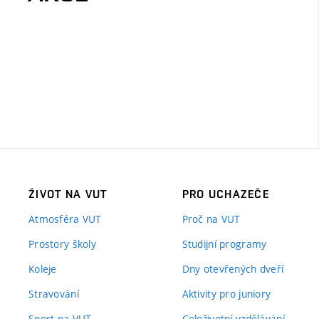
ŽIVOT NA VUT
PRO UCHAZEČE
Atmosféra VUT
Proč na VUT
Prostory školy
Studijní programy
Koleje
Dny otevřených dveří
Stravování
Aktivity pro juniory
Sport na VUT
Celoživotní vzdělávání