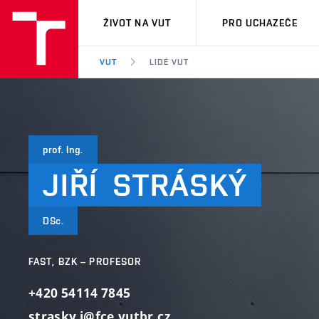
VUT
ŽIVOT NA VUT
PRO UCHAZEČE
VUT
LIDÉ VUT
prof. Ing.
JIŘÍ
STRÁSKÝ
DSc.
FAST, BZK – PROFESOR
+420 54114 7845
strasky.j@fce.vutbr.cz