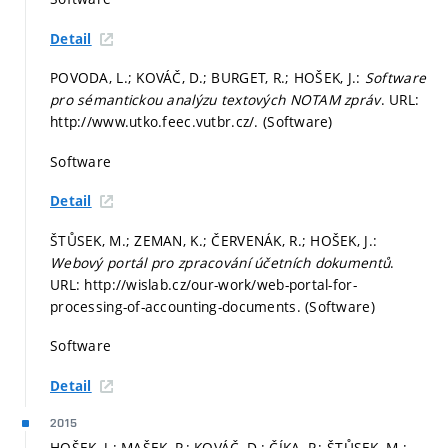
Detail
POVODA, L.; KOVÁČ, D.; BURGET, R.; HOŠEK, J.:
Software
pro sémantickou analýzu textových NOTAM zpráv
. URL:
http://www.utko.feec.vutbr.cz/. (Software)
Software
Detail
ŠTŮSEK, M.; ZEMAN, K.; ČERVENÁK, R.; HOŠEK, J.:
Webový portál pro zpracování účetních dokumentů
.
URL: http://wislab.cz/our-work/web-portal-for-
processing-of-accounting-documents. (Software)
Software
Detail
2015
HOŠEK, J.; MAŠEK, P.; KOVÁČ, D.; ČÍKA, P.; ŠTŮSEK, M.;