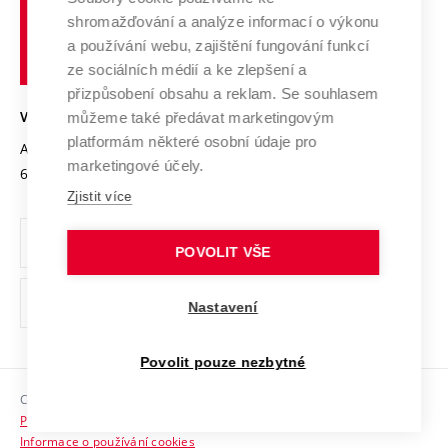
Vysoké
Výzkumné infrastruktury
shromažďování a analýze informací o výkonu
Udržitelná univerzita
učení
Služby univerzity
Transfer znalostí
a používání webu, zajištění fungování funkcí
technické
Podnikavá univerzita / ContriBUTe
Mezinárodní dohody
ze sociálních médií a ke zlepšení a
Open Science
v
Bezpečná univerzita
přizpůsobení obsahu a reklam. Se souhlasem
Univerzitní sítě
Brně
Projekty
můžeme také předávat marketingovým
VYSOKÉ UČENÍ TECHNICKÉ V BRNĚ
Vyznamenání
platformám některé osobní údaje pro
Projekty ze strukturálních fondů
Antonínská 548/1
www.vut.cz
marketingové účely.
Organizační struktura
602 00 Brno
vut@vutbr.cz
Specifický výzkum
Zjistit více
Úřední deska
Ochrana osobních údajů
POVOLIT VŠE
(externí
Pracovní příležitosti
Nastavení
odkaz)
Podpora a rozvoj zaměstnanců a studujících
Povolit pouze nezbytné
Rovné příležitosti
Copyright © 2026 VUT
Sociální bezpečí
Prohlášení o přístupnosti
HR Award
Informace o používání cookies