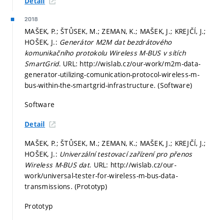
Detail
2018
MAŠEK, P.; ŠTŮSEK, M.; ZEMAN, K.; MAŠEK, J.; KREJČÍ, J.;
HOŠEK, J.:
Generátor M2M dat bezdrátového
komunikačního protokolu Wireless M-BUS v sítích
SmartGrid
. URL: http://wislab.cz/our-work/m2m-data-
generator-utilizing-comunication-protocol-wireless-m-
bus-within-the-smartgrid-infrastructure. (Software)
Software
Detail
MAŠEK, P.; ŠTŮSEK, M.; ZEMAN, K.; MAŠEK, J.; KREJČÍ, J.;
HOŠEK, J.:
Univerzální testovací zařízení pro přenos
Wireless M-BUS dat
. URL: http://wislab.cz/our-
work/universal-tester-for-wireless-m-bus-data-
transmissions. (Prototyp)
Prototyp