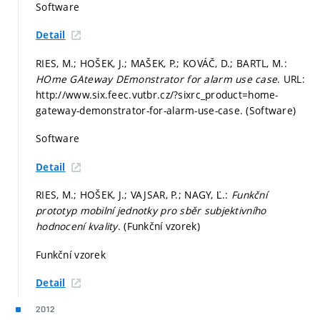
Software
Detail
RIES, M.; HOŠEK, J.; MAŠEK, P.; KOVÁČ, D.; BARTL, M.:
HOme GAteway DEmonstrator for alarm use case
. URL:
http://www.six.feec.vutbr.cz/?sixrc_product=home-
gateway-demonstrator-for-alarm-use-case. (Software)
Software
Detail
RIES, M.; HOŠEK, J.; VAJSAR, P.; NAGY, Ľ.:
Funkční
prototyp mobilní jednotky pro sběr subjektivního
hodnocení kvality
. (Funkční vzorek)
Funkční vzorek
Detail
2012