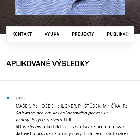
KONTAKT
VÝUKA
PROJEKTY
PUBLIKAČNÍ V
APLIKOVANÉ VÝSLEDKY
2025
MAŠEK, P.; HOŠEK, J.; ILGNER, P.; ŠTŮSEK, M.; ČÍKA, P.:
Software pro emulování datového provozu z
průmyslových zařízení
. URL:
https://www.utko.fekt.vut.cz/software-pro-emulovani-
datoveho-provozu-z-prumyslovych-zarizení. (Software)