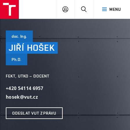
VUT
PŘIHLÁSIT
HLEDAT
MENU
SE
doc. Ing.
JIŘÍ
HOŠEK
Ph.D.
FEKT, UTKO – DOCENT
+420 54114 6957
hosek@vut.cz
ODESLAT VUT ZPRÁVU