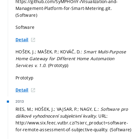
https://github.com/SyMPHOnY-/Visualization-and-
Management-Platform-for-Smart-Metering.git.
(Software)
Software
Detail
HOŠEK, J.; MAŠEK, P.; KOVÁČ, D.:
Smart Multi-Purpose
Home Gateway for Different Home Automation
Services v. 1.0
. (Prototyp)
Prototyp
Detail
2013
RIES, M.; HOŠEK, J.; VAJSAR, P.; NAGY, Ľ.:
Software pro
dálkové vyhodnocení subjektivní kvality
. URL:
http://www.six.feec.vutbr.cz/?sixrc_product=software-
for-remote-assessment-of-subjective-quality. (Software)