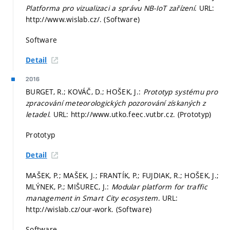
Platforma pro vizualizaci a správu NB-IoT zařízení
. URL:
http://www.wislab.cz/. (Software)
Software
Detail
2016
BURGET, R.; KOVÁČ, D.; HOŠEK, J.:
Prototyp systému pro
zpracování meteorologických pozorování získaných z
letadel
. URL: http://www.utko.feec.vutbr.cz. (Prototyp)
Prototyp
Detail
MAŠEK, P.; MAŠEK, J.; FRANTÍK, P.; FUJDIAK, R.; HOŠEK, J.;
MLÝNEK, P.; MIŠUREC, J.:
Modular platform for traffic
management in Smart City ecosystem
. URL:
http://wislab.cz/our-work. (Software)
Software