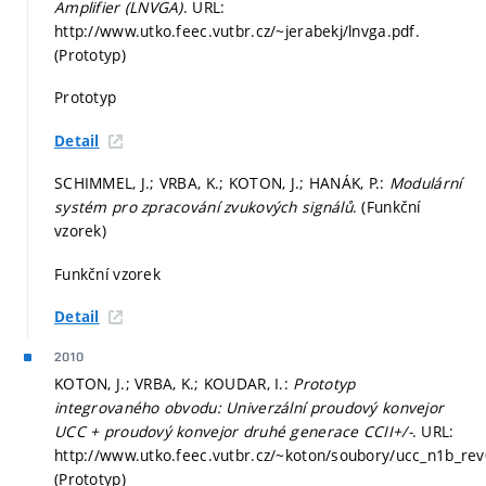
Amplifier (LNVGA)
. URL:
http://www.utko.feec.vutbr.cz/~jerabekj/lnvga.pdf.
(Prototyp)
Prototyp
Detail
SCHIMMEL, J.; VRBA, K.; KOTON, J.; HANÁK, P.:
Modulární
systém pro zpracování zvukových signálů
. (Funkční
vzorek)
Funkční vzorek
Detail
2010
KOTON, J.; VRBA, K.; KOUDAR, I.:
Prototyp
integrovaného obvodu: Univerzální proudový konvejor
UCC + proudový konvejor druhé generace CCII+/-
. URL:
http://www.utko.feec.vutbr.cz/~koton/soubory/ucc_n1b_rev
(Prototyp)