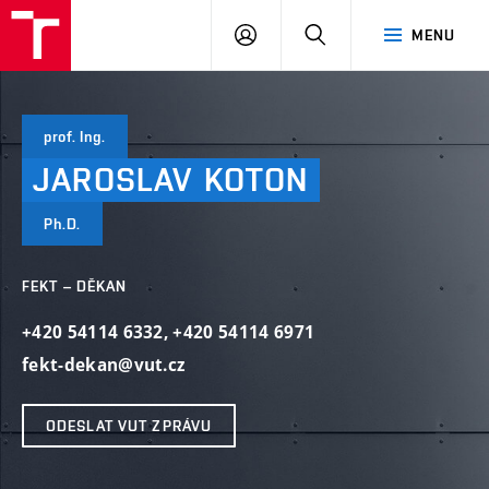
VUT
PŘIHLÁSIT
HLEDAT
MENU
SE
prof. Ing.
JAROSLAV
KOTON
Ph.D.
FEKT – DĚKAN
+420 54114 6332
,
+420 54114 6971
fekt-dekan@vut.cz
ODESLAT VUT ZPRÁVU