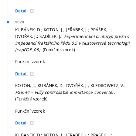
Detail
2020
KUBÁNEK, D.; KOTON, J.; JEŘÁBEK, J.; PRÁŠEK, J.;
DVOŘÁK, J.; SADÍLEK, J.:
Experimentální prototyp prvku s
impedancí fraktálního řádu 0,5 v tlustovrstvé technologii
(capFOE_05)
. (Funkční vzorek)
Funkční vzorek
Detail
KOTON, J.; KUBÁNEK, D.; DVOŘÁK, J.; KLEDROWETZ, V.:
FGIC44 – Fully controllable immittance converter
.
(Funkční vzorek)
Funkční vzorek
Detail
KUBÁNEK, D.; KOTON, J.; JEŘÁBEK, J.; PRÁŠEK, J.;