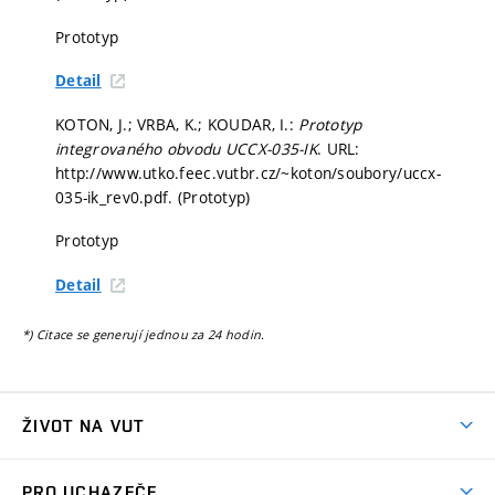
Prototyp
Detail
KOTON, J.; VRBA, K.; KOUDAR, I.:
Prototyp
integrovaného obvodu UCCX-035-IK
. URL:
http://www.utko.feec.vutbr.cz/~koton/soubory/uccx-
035-ik_rev0.pdf. (Prototyp)
Prototyp
Detail
*) Citace se generují jednou za 24 hodin.
ŽIVOT NA VUT
Atmosféra VUT
PRO UCHAZEČE