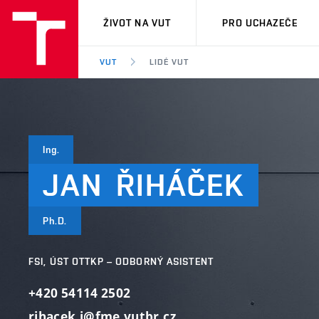
VUT
ŽIVOT NA VUT
PRO UCHAZEČE
VUT
LIDÉ VUT
Ing.
JAN
ŘIHÁČEK
Ph.D.
FSI, ÚST OTTKP – ODBORNÝ ASISTENT
+420 54114 2502
rihacek.j@fme.vutbr.cz