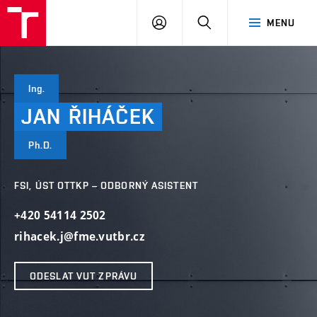
VUT
PŘIHLÁSIT
HLEDAT
MENU
SE
Ing.
JAN
ŘIHÁČEK
Ph.D.
FSI, ÚST OTTKP – ODBORNÝ ASISTENT
+420 54114 2502
rihacek.j@fme.vutbr.cz
ODESLAT VUT ZPRÁVU