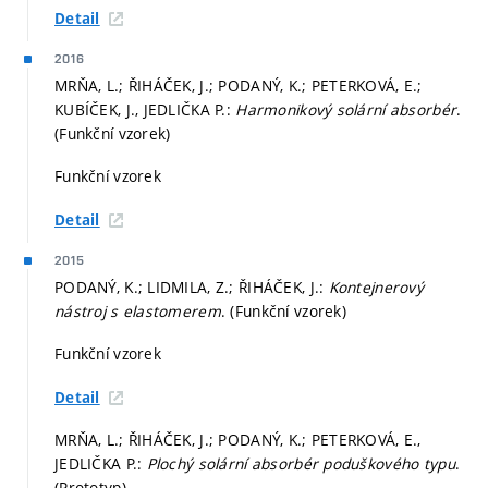
Detail
2016
MRŇA, L.; ŘIHÁČEK, J.; PODANÝ, K.; PETERKOVÁ, E.;
KUBÍČEK, J., JEDLIČKA P.:
Harmonikový solární absorbér
.
(Funkční vzorek)
Funkční vzorek
Detail
2015
PODANÝ, K.; LIDMILA, Z.; ŘIHÁČEK, J.:
Kontejnerový
nástroj s elastomerem
. (Funkční vzorek)
Funkční vzorek
Detail
MRŇA, L.; ŘIHÁČEK, J.; PODANÝ, K.; PETERKOVÁ, E.,
JEDLIČKA P.:
Plochý solární absorbér poduškového typu
.
(Prototyp)