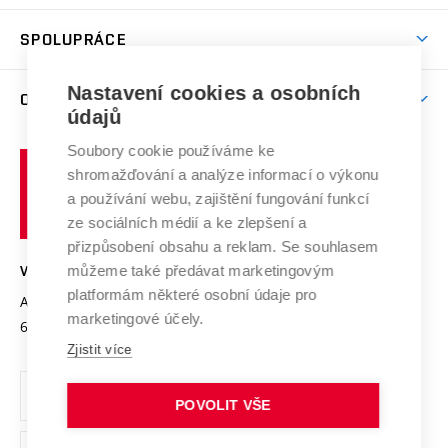
Aktivity pro juniory
Studentský život
odkaz)
Věda a výzkum na VUT
Harmonogram akademického roku
Zpracování osobních údajů studentů
Sociální bezpečí
SPOLUPRÁCE
Celoživotní vzdělávání
Brno
Podpora excelence
Závěrečné práce
Studium bez bariér
Zpracování osobních údajů uchazečů o studium
Firemní spolupráce
Mezinárodní vědecká rada
Nastavení cookies a osobních
O UNIVERZITĚ
Doktorské studium
Podpora podnikání
E-přihláška
údajů
Zahraniční spolupráce
Systém zajišťování kvality výzkumu
Profil univerzity
Spolupráce se školami
Soubory cookie používáme ke
Vysoké
Výzkumné infrastruktury
shromažďování a analýze informací o výkonu
Udržitelná univerzita
učení
Služby univerzity
Transfer znalostí
a používání webu, zajištění fungování funkcí
technické
Podnikavá univerzita / ContriBUTe
Mezinárodní dohody
ze sociálních médií a ke zlepšení a
Open Science
v
Bezpečná univerzita
přizpůsobení obsahu a reklam. Se souhlasem
Univerzitní sítě
Brně
Projekty
můžeme také předávat marketingovým
VYSOKÉ UČENÍ TECHNICKÉ V BRNĚ
Vyznamenání
platformám některé osobní údaje pro
Projekty ze strukturálních fondů
Antonínská 548/1
www.vut.cz
marketingové účely.
Organizační struktura
602 00 Brno
vut@vutbr.cz
Specifický výzkum
Zjistit více
Úřední deska
Ochrana osobních údajů
POVOLIT VŠE
(externí