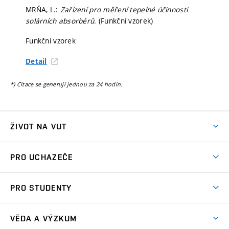
MRŇA, L.:
Zařízení pro měření tepelné účinnosti
solárních absorbérů
. (Funkční vzorek)
Funkční vzorek
Detail
*) Citace se generují jednou za 24 hodin.
ŽIVOT NA VUT
Atmosféra VUT
PRO UCHAZEČE
Prostory školy
Proč na VUT
Koleje
PRO STUDENTY
Studijní programy
Stravování
Předměty
Studijní předpisy
Studium a stáže v zahraničí
Stipendia
Dny otevřených dveří
VĚDA A VÝZKUM
Sport na VUT
(externí
Studijní programy
Poplatky za studium
Uznání zahraničního vzdělání
Knihovny