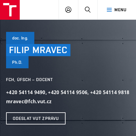
VUT
PŘIHLÁSIT
HLEDAT
MENU
SE
doc. Ing.
FILIP
MRAVEC
Ph.D.
FCH, ÚFSCH – DOCENT
+420 54114 9490
,
+420 54114 9506
,
+420 54114 9818
mravec@fch.vut.cz
ODESLAT VUT ZPRÁVU