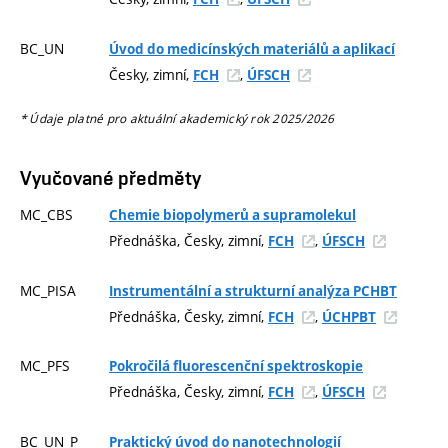
BC_UN
Úvod do medicínských materiálů a aplikací
Česky, zimní,
,
FCH
ÚFSCH
* Údaje platné pro aktuální akademický rok 2025/2026
Vyučované předměty
MC_CBS
Chemie biopolymerů a supramolekul
Přednáška, Česky, zimní,
,
FCH
ÚFSCH
MC_PISA
Instrumentální a strukturní analýza PCHBT
Přednáška, Česky, zimní,
,
FCH
ÚCHPBT
MC_PFS
Pokročilá fluorescenční spektroskopie
Přednáška, Česky, zimní,
,
FCH
ÚFSCH
BC_UN_P
Praktický úvod do nanotechnologií