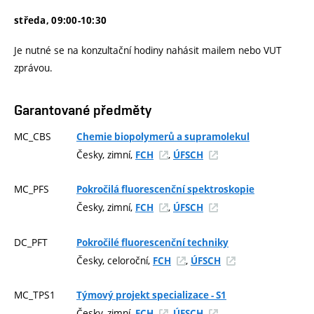
středa, 09:00-10:30
Je nutné se na konzultační hodiny nahásit mailem nebo VUT
zprávou.
Garantované předměty
MC_CBS
Chemie biopolymerů a supramolekul
Česky, zimní,
,
FCH
ÚFSCH
MC_PFS
Pokročilá fluorescenční spektroskopie
Česky, zimní,
,
FCH
ÚFSCH
DC_PFT
Pokročilé fluorescenční techniky
Česky, celoroční,
,
FCH
ÚFSCH
MC_TPS1
Týmový projekt specializace - S1
Česky, zimní,
,
FCH
ÚFSCH