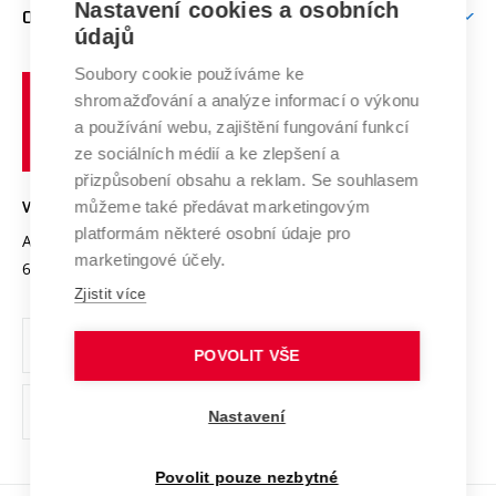
Mezinárodní vědecká rada
Nastavení cookies a osobních
O UNIVERZITĚ
Doktorské studium
Podpora podnikání
E-přihláška
údajů
Zahraniční spolupráce
Systém zajišťování kvality výzkumu
Profil univerzity
Spolupráce se školami
Soubory cookie používáme ke
Vysoké
Výzkumné infrastruktury
shromažďování a analýze informací o výkonu
Udržitelná univerzita
učení
Služby univerzity
Transfer znalostí
a používání webu, zajištění fungování funkcí
technické
Podnikavá univerzita / ContriBUTe
Mezinárodní dohody
ze sociálních médií a ke zlepšení a
Open Science
v
Bezpečná univerzita
přizpůsobení obsahu a reklam. Se souhlasem
Univerzitní sítě
Brně
Projekty
můžeme také předávat marketingovým
VYSOKÉ UČENÍ TECHNICKÉ V BRNĚ
Vyznamenání
platformám některé osobní údaje pro
Projekty ze strukturálních fondů
Antonínská 548/1
www.vut.cz
marketingové účely.
Organizační struktura
602 00 Brno
vut@vutbr.cz
Specifický výzkum
Zjistit více
Úřední deska
Ochrana osobních údajů
POVOLIT VŠE
(externí
Pracovní příležitosti
Nastavení
odkaz)
Podpora a rozvoj zaměstnanců a studujících
Povolit pouze nezbytné
Rovné příležitosti