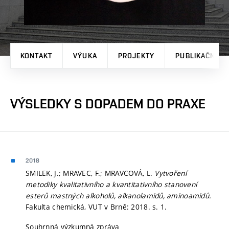
KONTAKT
VÝUKA
PROJEKTY
PUBLIKAČNÍ V
VÝSLEDKY S DOPADEM DO PRAXE
2018
SMILEK, J.; MRAVEC, F.; MRAVCOVÁ, L.
Vytvoření
metodiky kvalitativního a kvantitativního stanovení
esterů mastných alkoholů, alkanolamidů, aminoamidů.
Fakulta chemická, VUT v Brně: 2018.
s. 1.
Souhrnná výzkumná zpráva