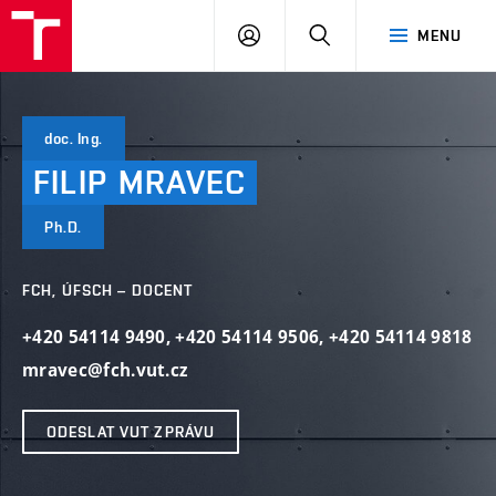
VUT
PŘIHLÁSIT
HLEDAT
MENU
SE
doc. Ing.
FILIP
MRAVEC
Ph.D.
FCH, ÚFSCH – DOCENT
+420 54114 9490
,
+420 54114 9506
,
+420 54114 9818
mravec@fch.vut.cz
ODESLAT VUT ZPRÁVU