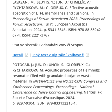
LAVASANI, M.; SLUYTS, Y.; JUN, D.; CHMELÍK, V.;
RYCHTÁRIKOVÁ, M.; GLORIEUX, C. Effective acoustic
absorption of ETFE membranes and cushions. In
Proceedings of Forum Acusticum 2023.
Proceedings of
Forum Acusticum.
Turin: European Acoustics
Association, 2024.
p. 5341-5346.
ISBN: 978-88-88942-
67-4. ISSN: 2221-3767.
Stať ve sborníku v databázi WoS či Scopus
|
Detail
Plný text v Digitální knihovně
POTOČÁR, J.; JUN, D.; UNČÍK, S.; GLORIEUX, C.;
RYCHTARIKOVA, M. Acoustic properties of Helmholtz
resonator filled with granulated polymer waste
material. In
INTER-NOISE and NOISE-CON Congress and
Conference Proceedings.
Proceedings - National
Conference on Noise Control Engineering.
Nantes, FR:
Societe Francaise d'Acoustique, 2024.
p. 9297-9304.
ISBN: 979-833132215-1.