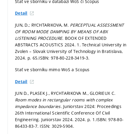
Stať ve sborníku v databázi WoS či Scopus
Detail
JUN, D.; RYCHTARIKOVA, M.
PERCEPTUAL ASSESSMENT
OF ROOM MODE DAMPING BY MEANS OF ABX
LISTENING PROCEDURE.
BOOK OF EXTENDED
ABSTRACTS ACOUSTICS 2024. 1. Technical University in
Zvolen – Slovak University of Technology in Bratislava,
2024.
p. 65.
ISBN: 978-80-228-3419-3.
Stať ve sborníku mimo WoS a Scopus
Detail
JUN D., PLASEK J., RYCHTARIKOVA M., GLORIEUX C.
Room modes in rectangular rooms with complex
impedance boundaries.
Juniorstav 2024: Proceedings
26th International Scientific Conference Of Civil
Engineering. Juniorstav 2024. 2024.
p. 1.
ISBN: 978-80-
86433-83-7. ISSN: 3029-5904.