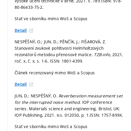
Vysoké učení technické v Brně, 2021.
s. 789.
ISBN: 978-
80-86433-75-2.
Stať ve sborníku mimo WoS a Scopus
Detail
NESPĚŠNÝ, O.; JUN, D.; PĚNČÍK, J.; FIŠAROVÁ, Z.
Stanovení zvukové pohltivosti Helmholtzových
rezonátorů metodou přenosové matice.
TZB-info,
2021,
roč. x, č. x,
s. 1-6.
ISSN: 1801-4399.
Článek recenzovaný mimo WoS a Scopus
Detail
JUN, D.; NESPĚŠNÝ, O.
Reverberation measurement set
for the interrupted noise method.
IOP conference
series. Materials science and engineering. Bristol, UK:
IOP Publishing, 2021. iss. 012050,
p. 1.
ISSN: 1757-899X.
Stať ve sborníku mimo WoS a Scopus