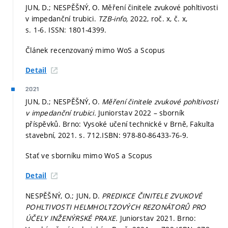
JUN, D.; NESPĚŠNÝ, O. Měření činitele zvukové pohltivosti
v impedanční trubici.
TZB-info,
2022, roč. x, č. x,
s. 1-6.
ISSN: 1801-4399.
Článek recenzovaný mimo WoS a Scopus
Detail
2021
JUN, D.; NESPĚŠNÝ, O.
Měření činitele zvukové pohltivosti
v impedanční trubici.
Juniorstav 2022 – sborník
příspěvků. Brno: Vysoké učení technické v Brně, Fakulta
stavební, 2021.
s. 712.
ISBN: 978-80-86433-76-9.
Stať ve sborníku mimo WoS a Scopus
Detail
NESPĚŠNÝ, O.; JUN, D.
PREDIKCE ČINITELE ZVUKOVÉ
POHLTIVOSTI HELMHOLTZOVÝCH REZONÁTORŮ PRO
ÚČELY INŽENÝRSKÉ PRAXE.
Juniorstav 2021. Brno: