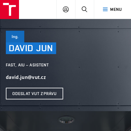
VUT
PŘIHLÁSIT
HLEDAT
MENU
SE
Ing.
DAVID
JUN
FAST, AIU – ASISTENT
david.jun@vut.cz
ODESLAT VUT ZPRÁVU