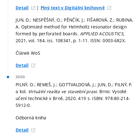
|
Detail
Plný text v Digitální knihovně
JUN, D.; NESPĚŠNÝ, O.; PĚNČÍK, J.; FIŠAROVÁ, Z.; RUBINA,
A. Optimized method for Helmholtz resonator design
formed by perforated boards.
APPLIED ACOUSTICS,
2021, vol. 184, iss. 108341,
p. 1-11.
ISSN: 0003-682X.
Článek WoS
Detail
2020
PILNÝ, O.; REMEŠ, J.; GOTTVALDOVÁ, J.; JUN, D.; PILNÝ, P.
a kol.
Virtuální realita ve stavební praxi.
Brno: Vysoké
učení technické v Brně, 2020. 419 s. ISBN: 978-80-214-
5912-0.
Odborná kniha
Detail