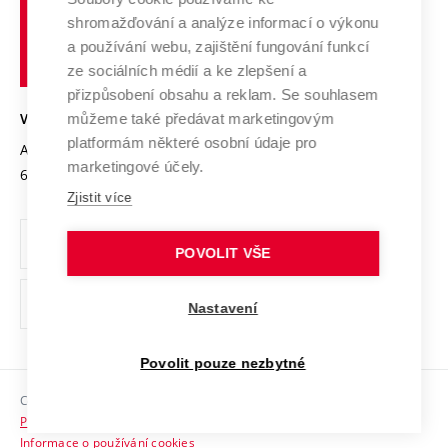
Vysoké
Výzkumné infrastruktury
shromažďování a analýze informací o výkonu
Udržitelná univerzita
učení
Služby univerzity
Transfer znalostí
a používání webu, zajištění fungování funkcí
technické
Podnikavá univerzita / ContriBUTe
Mezinárodní dohody
ze sociálních médií a ke zlepšení a
Open Science
v
Bezpečná univerzita
přizpůsobení obsahu a reklam. Se souhlasem
Univerzitní sítě
Brně
Projekty
můžeme také předávat marketingovým
VYSOKÉ UČENÍ TECHNICKÉ V BRNĚ
Vyznamenání
platformám některé osobní údaje pro
Projekty ze strukturálních fondů
Antonínská 548/1
www.vut.cz
marketingové účely.
Organizační struktura
602 00 Brno
vut@vutbr.cz
Specifický výzkum
Zjistit více
Úřední deska
Ochrana osobních údajů
POVOLIT VŠE
(externí
Pracovní příležitosti
Nastavení
odkaz)
Podpora a rozvoj zaměstnanců a studujících
Povolit pouze nezbytné
Rovné příležitosti
Copyright © 2026 VUT
Sociální bezpečí
Prohlášení o přístupnosti
HR Award
Informace o používání cookies