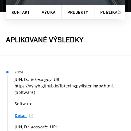
KONTAKT
VÝUKA
PROJEKTY
PUBLIKAČNÍ V
APLIKOVANÉ VÝSLEDKY
2024
JUN, D.:
listeningpy
. URL:
https://vyhyb.github.io/listeningpy/listeningpy.html.
(Software)
Software
Detail
JUN, D.:
acoucalc
. URL: