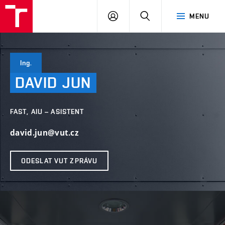
VUT
PŘIHLÁSIT
HLEDAT
MENU
SE
Ing.
DAVID
JUN
FAST, AIU – ASISTENT
david.jun@vut.cz
ODESLAT VUT ZPRÁVU