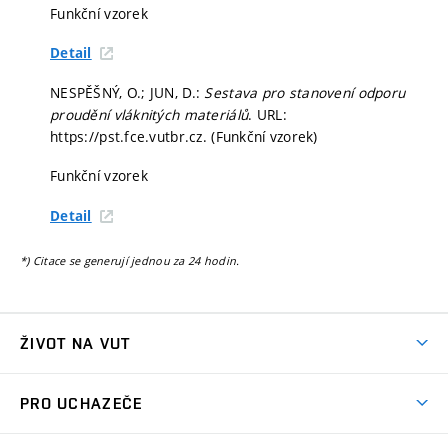
Funkční vzorek
Detail
NESPĚŠNÝ, O.; JUN, D.:
Sestava pro stanovení odporu
proudění vláknitých materiálů
. URL:
https://pst.fce.vutbr.cz. (Funkční vzorek)
Funkční vzorek
Detail
*) Citace se generují jednou za 24 hodin.
ŽIVOT NA VUT
Atmosféra VUT
PRO UCHAZEČE
Prostory školy
Proč na VUT