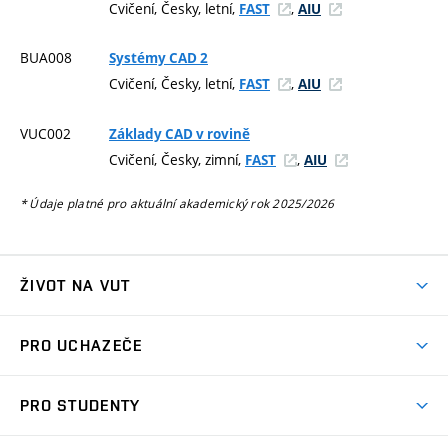
Cvičení, Česky, letní,
,
FAST
AIU
BUA008
Systémy CAD 2
Cvičení, Česky, letní,
,
FAST
AIU
VUC002
Základy CAD v rovině
Cvičení, Česky, zimní,
,
FAST
AIU
* Údaje platné pro aktuální akademický rok 2025/2026
ŽIVOT NA VUT
Atmosféra VUT
PRO UCHAZEČE
Prostory školy
Proč na VUT
Koleje
PRO STUDENTY
Studijní programy
Stravování
Předměty
Studijní předpisy
Studium a stáže v zahraničí
Stipendia