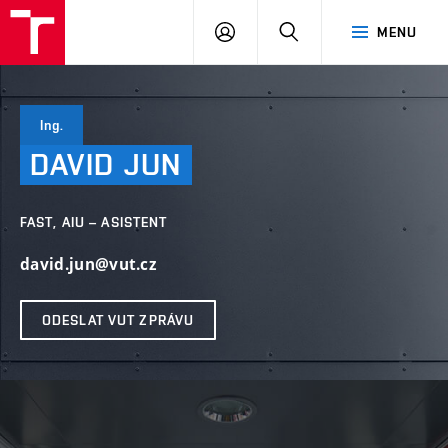
VUT
PŘIHLÁSIT
HLEDAT
MENU
SE
Ing.
DAVID
JUN
FAST, AIU – ASISTENT
david.jun@vut.cz
ODESLAT VUT ZPRÁVU