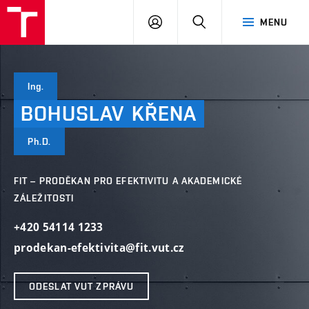
VUT
PŘIHLÁSIT
HLEDAT
MENU
SE
Ing.
BOHUSLAV
KŘENA
Ph.D.
FIT – PRODĚKAN PRO EFEKTIVITU A AKADEMICKÉ
ZÁLEŽITOSTI
+420 54114 1233
prodekan-efektivita@fit.vut.cz
ODESLAT VUT ZPRÁVU