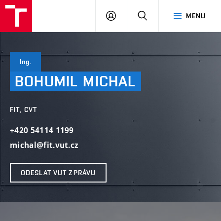
VUT
PŘIHLÁSIT
HLEDAT
MENU
SE
Ing.
BOHUMIL
MICHAL
FIT, CVT
+420 54114 1199
michal@fit.vut.cz
ODESLAT VUT ZPRÁVU