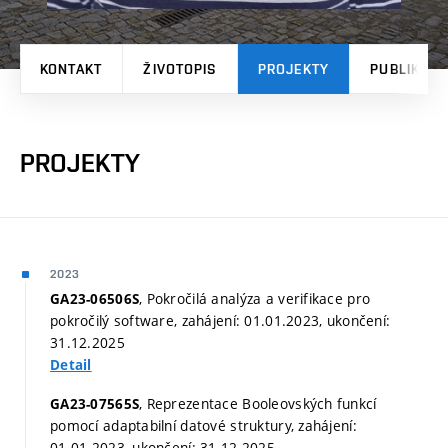
KONTAKT
ŽIVOTOPIS
PROJEKTY
PUBLIKAČN
PROJEKTY
2023
, Pokročilá analýza a verifikace pro
GA23-06506S
pokročilý software, zahájení: 01.01.2023, ukončení:
31.12.2025
Detail
, Reprezentace Booleovských funkcí
GA23-07565S
pomocí adaptabilní datové struktury, zahájení:
01.01.2023, ukončení: 31.12.2025