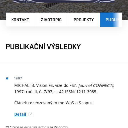
KONTAKT
ŽIVOTOPIS
PROJEKTY
PUBLIKAČN
PUBLIKAČNÍ VÝSLEDKY
1997
MICHAL, B. Vision FS, vize do FS?.
Journal CONNECT!,
1997, roč. II, č. 7/97,
s. 42
ISSN: 1211-3085.
Článek recenzovaný mimo WoS a Scopus
Detail
*) Citace se generují jednou za 24 hodin.