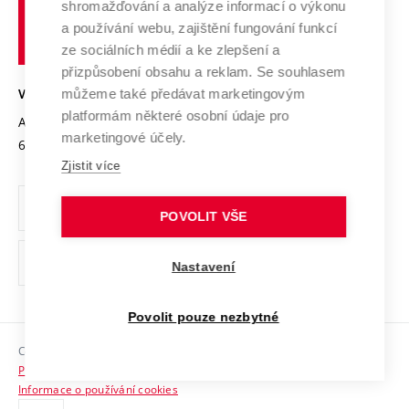
shromažďování a analýze informací o výkonu
Udržitelná univerzita
učení
Služby univerzity
Transfer znalostí
a používání webu, zajištění fungování funkcí
technické
Podnikavá univerzita / ContriBUTe
Mezinárodní dohody
ze sociálních médií a ke zlepšení a
Open Science
v
Bezpečná univerzita
přizpůsobení obsahu a reklam. Se souhlasem
Univerzitní sítě
Brně
Projekty
můžeme také předávat marketingovým
VYSOKÉ UČENÍ TECHNICKÉ V BRNĚ
Vyznamenání
platformám některé osobní údaje pro
Projekty ze strukturálních fondů
Antonínská 548/1
www.vut.cz
marketingové účely.
Organizační struktura
602 00 Brno
vut@vutbr.cz
Specifický výzkum
Zjistit více
Úřední deska
Ochrana osobních údajů
POVOLIT VŠE
(externí
Pracovní příležitosti
Nastavení
odkaz)
Podpora a rozvoj zaměstnanců a studujících
Povolit pouze nezbytné
Rovné příležitosti
Copyright © 2026 VUT
Sociální bezpečí
Prohlášení o přístupnosti
HR Award
Informace o používání cookies