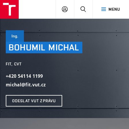
VUT
PŘIHLÁSIT
HLEDAT
MENU
SE
Ing.
BOHUMIL
MICHAL
FIT, CVT
+420 54114 1199
michal@fit.vut.cz
ODESLAT VUT ZPRÁVU