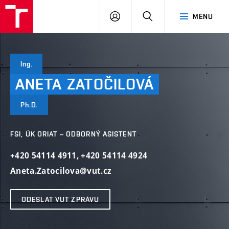
VUT
PŘIHLÁSIT
HLEDAT
MENU
SE
Ing.
ANETA
ZATOČILOVÁ
Ph.D.
FSI, ÚK ORIAT – ODBORNÝ ASISTENT
+420 54114 4911
,
+420 54114 4924
Aneta.Zatocilova@vut.cz
ODESLAT VUT ZPRÁVU