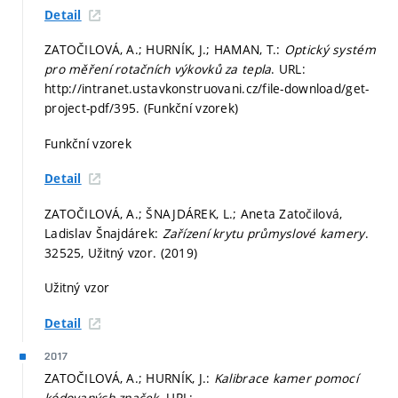
Detail
ZATOČILOVÁ, A.; HURNÍK, J.; HAMAN, T.:
Optický systém
pro měření rotačních výkovků za tepla
. URL:
http://intranet.ustavkonstruovani.cz/file-download/get-
project-pdf/395. (Funkční vzorek)
Funkční vzorek
Detail
ZATOČILOVÁ, A.; ŠNAJDÁREK, L.; Aneta Zatočilová,
Ladislav Šnajdárek:
Zařízení krytu průmyslové kamery
.
32525, Užitný vzor. (2019)
Užitný vzor
Detail
2017
ZATOČILOVÁ, A.; HURNÍK, J.:
Kalibrace kamer pomocí
kódovaných značek
. URL: