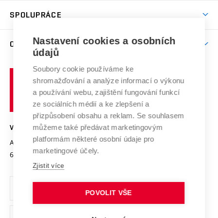
Studentský život
odkaz)
Věda a výzkum na VUT
Harmonogram akademického roku
Zpracování osobních údajů studentů
Sociální bezpečí
SPOLUPRÁCE
Celoživotní vzdělávání
Brno
Podpora excelence
Závěrečné práce
Studium bez bariér
Zpracování osobních údajů uchazečů o studium
Firemní spolupráce
Mezinárodní vědecká rada
Nastavení cookies a osobních
O UNIVERZITĚ
Doktorské studium
Podpora podnikání
E-přihláška
údajů
Zahraniční spolupráce
Systém zajišťování kvality výzkumu
Profil univerzity
Spolupráce se školami
Soubory cookie používáme ke
Vysoké
Výzkumné infrastruktury
shromažďování a analýze informací o výkonu
Udržitelná univerzita
učení
Služby univerzity
Transfer znalostí
a používání webu, zajištění fungování funkcí
technické
Podnikavá univerzita / ContriBUTe
Mezinárodní dohody
ze sociálních médií a ke zlepšení a
Open Science
v
Bezpečná univerzita
přizpůsobení obsahu a reklam. Se souhlasem
Univerzitní sítě
Brně
Projekty
můžeme také předávat marketingovým
VYSOKÉ UČENÍ TECHNICKÉ V BRNĚ
Vyznamenání
platformám některé osobní údaje pro
Projekty ze strukturálních fondů
Antonínská 548/1
www.vut.cz
marketingové účely.
Organizační struktura
602 00 Brno
vut@vutbr.cz
Specifický výzkum
Zjistit více
Úřední deska
Ochrana osobních údajů
POVOLIT VŠE
(externí
Pracovní příležitosti