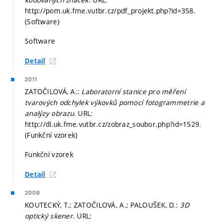
http://pom.uk.fme.vutbr.cz/pdf_projekt.php?id=358.
(Software)
Software
Detail
2011
ZATOČILOVÁ, A.:
Laboratorní stanice pro měření
tvarových odchylek výkovků pomocí fotogrammetrie a
analýzy obrazu
. URL:
http://dl.uk.fme.vutbr.cz/zobraz_soubor.php?id=1529.
(Funkční vzorek)
Funkční vzorek
Detail
2009
KOUTECKÝ, T.; ZATOČILOVÁ, A.; PALOUŠEK, D.:
3D
optický skener
. URL: