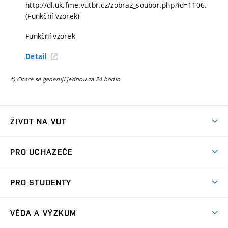
http://dl.uk.fme.vutbr.cz/zobraz_soubor.php?id=1106.
(Funkční vzorek)
Funkční vzorek
Detail
*) Citace se generují jednou za 24 hodin.
ŽIVOT NA VUT
Atmosféra VUT
PRO UCHAZEČE
Prostory školy
Proč na VUT
Koleje
PRO STUDENTY
Studijní programy
Stravování
Předměty
Studijní předpisy
Studium a stáže v zahraničí
Stipendia
Dny otevřených dveří
VĚDA A VÝZKUM
Sport na VUT
(externí
Studijní programy
Poplatky za studium
Uznání zahraničního vzdělání
Knihovny
Aktivity pro juniory