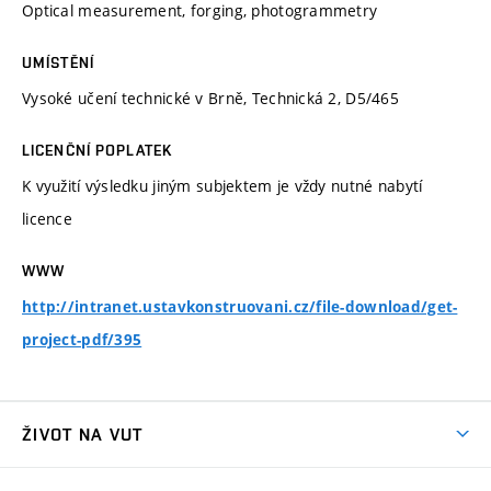
Optical measurement, forging, photogrammetry
UMÍSTĚNÍ
Vysoké učení technické v Brně, Technická 2, D5/465
LICENČNÍ POPLATEK
K využití výsledku jiným subjektem je vždy nutné nabytí
licence
WWW
http://intranet.ustavkonstruovani.cz/file-download/get-
project-pdf/395
ŽIVOT NA VUT
Atmosféra VUT