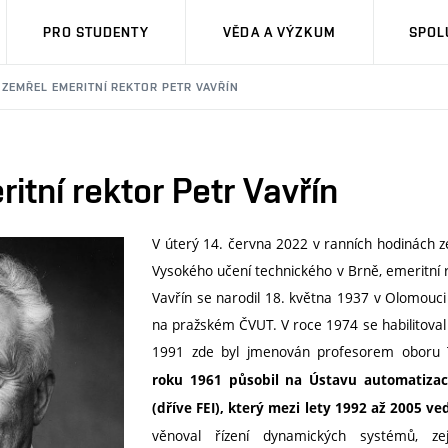
PRO STUDENTY
VĚDA A VÝZKUM
SPOL
ZEMŘEL EMERITNÍ REKTOR PETR VAVŘÍN
itní rektor Petr Vavřín
V úterý 14. června 2022 v ranních hodinách
Vysokého učení technického v Brně, emeritní r
Vavřín se narodil 18. května 1937 v Olomouci 
na pražském ČVUT. V roce 1974 se habilitoval
1991 zde byl jmenován profesorem oboru 
roku 1961 působil na Ústavu automatizac
(dříve FEI), který mezi lety 1992 až 2005 ved
věnoval řízení dynamických systémů, ze