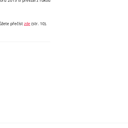
oru 2015 si převzal z rukou
ůžete přečíst
zde
(str. 10).