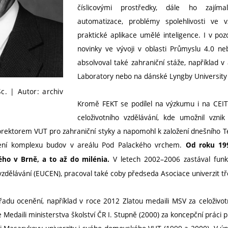
číslicovými prostředky, dále ho zajíma
automatizace, problémy spolehlivosti ve v
praktické aplikace umělé inteligence. I v po
novinky ve vývoji v oblasti Průmyslu 4.0 n
absolvoval také zahraniční stáže, například
Laboratory nebo na dánské Lyngby University 
Sc. | Autor: archiv
Kromě FEKT se podílel na výzkumu i na CEIT
celoživotního vzdělávání, kde umožnil vznik
orektorem VUT pro zahraniční styky a napomohl k založení dnešního 
ření komplexu budov v areálu Pod Palackého vrchem.
Od roku 199
V letech 2002–2006 zastával funkc
ho v Brně, a to až do milénia.
 vzdělávání (EUCEN), pracoval také coby předseda Asociace univerzit tř
 řadu ocenění, například v roce 2012 Zlatou medaili MSV za celoživotn
e Medaili ministerstva školství ČR I. Stupně (2000) za koncepční práci