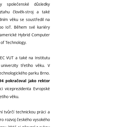
ly společenské důsledky
ztahu člověk-stroj a také
zdním věku se soustředil na
ebo IoT. Během své kariéry
 v americké Hybrid Computer
of Technology.
EC VUT a také na Institutu
 univerzity třetího věku. V
Technologického parku Brno.
4 pokračoval jako rektor
i viceprezidenta Evropské
etího věku.
í tvůrčí technickou práci a
 pro rozvoj českého vysokého