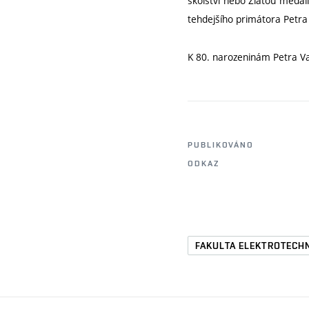
školství nebo Zlatou medai
tehdejšího primátora Petra
K 80. narozeninám Petra Vav
PUBLIKOVÁNO
ODKAZ
FAKULTA ELEKTROTECH