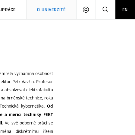
PŘIHLÁSIT
HLEDAT
UPRÁCE
O UNIVERZITĚ
EN
SE
 zemřela významná osobnost
ektor Petr Vavřín. Profesor
a absolvoval elektrofakultu
 na brněnské technice, roku
Technická kybernetika.
Od
e a měřicí techniky FEKT
Ve své odborné práci se
l.
jména diskrétnímu řízení