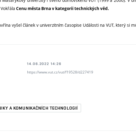
li Masarykovy univerzity i svého domovského VUT (1999 a 2000). V ún
 Vokřála
Cenu města Brna v kategorii technických věd.
řína vyšel článek v univerzitním časopise Události na VUT, který si m
14.06.2022 14:26
https://www.vut.cz/vut/f19528/d227419
NIKY A KOMUNIKAČNÍCH TECHNOLOGIÍ