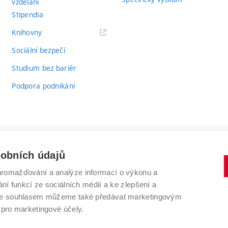
vzdělání
Stipendia
(externí
Knihovny
odkaz)
Sociální bezpečí
Studium bez bariér
Podpora podnikání
sobních údajů
romažďování a analýze informací o výkonu a
VYSOKÉ UČENÍ TECHNICKÉ V BRNĚ
ní funkcí ze sociálních médií a ke zlepšení a
Antonínská 548/1
www.vut.cz
 Se souhlasem můžeme také předávat marketingovým
602 00 Brno
vut@vutbr.cz
 pro marketingové účely.