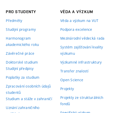
PRO STUDENTY
VĚDA A VÝZKUM
Předměty
Věda a výzkum na VUT
Studijní programy
Podpora excelence
Harmonogram
Mezinárodní vědecká rada
akademického roku
Systém zajišťování kvality
Závěrečné práce
výzkumu
Doktorské studium
Výzkumné infrastruktury
Studijní předpisy
Transfer znalostí
Poplatky za studium
Open Science
Zpracování osobních údajů
Projekty
studentů
Projekty ze strukturálních
Studium a stáže v zahraničí
fondů
Uznání zahraničního
Specifický výzkum