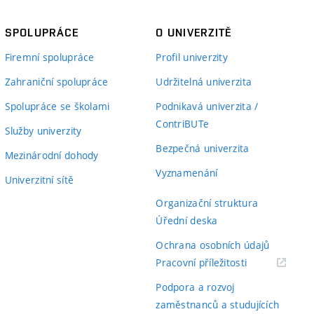
SPOLUPRÁCE
O UNIVERZITĚ
Firemní spolupráce
Profil univerzity
Zahraniční spolupráce
Udržitelná univerzita
Spolupráce se školami
Podnikavá univerzita /
ContriBUTe
Služby univerzity
Bezpečná univerzita
Mezinárodní dohody
Vyznamenání
Univerzitní sítě
Organizační struktura
Úřední deska
Ochrana osobních údajů
(externí
Pracovní příležitosti
odkaz)
Podpora a rozvoj
zaměstnanců a studujících