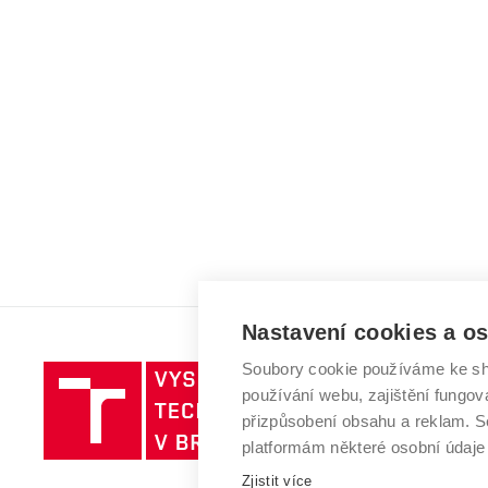
Nastavení cookies a o
Soubory cookie používáme ke sh
Vysoké
používání webu, zajištění fungová
učení
přizpůsobení obsahu a reklam.
technické
platformám některé osobní údaje
v
Zjistit více
Brně