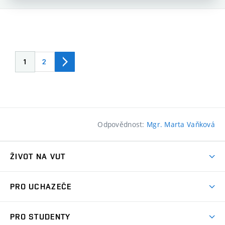
1
2
Odpovědnost:
Mgr. Marta Vaňková
ŽIVOT NA VUT
Atmosféra VUT
PRO UCHAZEČE
Prostory školy
Proč na VUT
Koleje
PRO STUDENTY