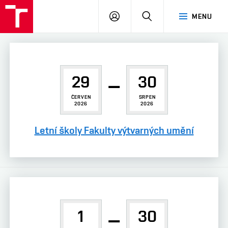
VUT
PŘIHLÁSIT
HLEDAT
MENU
SE
29
–
30
ČERVEN
SRPEN
2026
2026
Letní školy Fakulty výtvarných umění
1
–
30