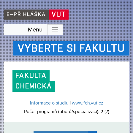
VUT
E–PŘIHLÁŠKA
Menu
VYBERTE SI FAKULTU
FAKULTA
CHEMICKÁ
Informace o studiu
|
www.fch.vut.cz
7
Počet programů (oborů/specializací):
(7)