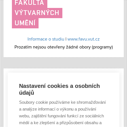
FAKULTA
VÝTVARNÝCH
UMĚNÍ
Informace o studiu
|
www.favu.vut.cz
Prozatím nejsou otevřeny žádné obory (programy)
ÚSTAV
Nastavení cookies a osobních
SOUDNÍHO
údajů
INŽENÝRSTVÍ
Soubory cookie používáme ke shromažďování
a analýze informací o výkonu a používání
webu, zajištění fungování funkcí ze sociálních
Informace o studiu
|
www.vut.cz
médií a ke zlepšení a přizpůsobení obsahu a
Prozatím nejsou otevřeny žádné obory (programy)