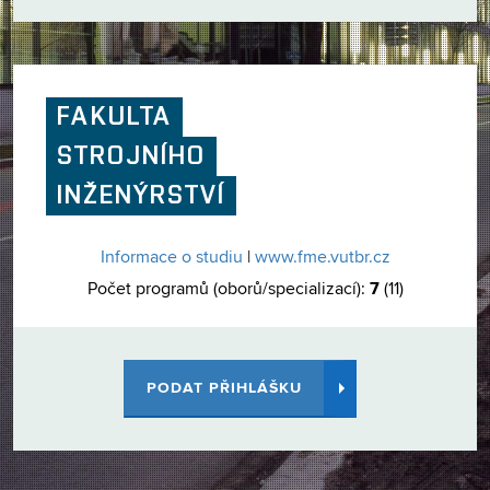
FAKULTA
STROJNÍHO
INŽENÝRSTVÍ
Informace o studiu
|
www.fme.vutbr.cz
7
Počet programů (oborů/specializací):
(11)
PODAT PŘIHLÁŠKU