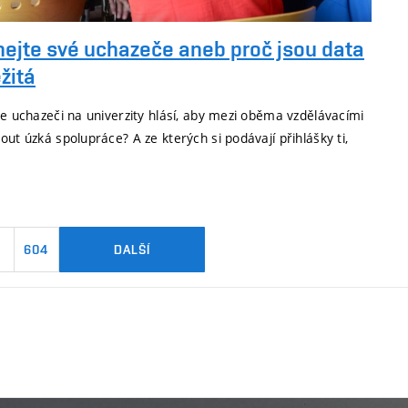
nejte své uchazeče aneb proč jsou data
žitá
se uchazeči na univerzity hlásí, aby mezi oběma vzdělávacími
out úzká spolupráce? A ze kterých si podávají přihlášky ti,
604
DALŠÍ