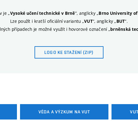
ev je
„
“, anglicky „
Vysoké učení technické v Brně
Brno University o
Lze použít i kratší oficiální variantu
„
“, anglicky „
“.
VUT
BUT
ných případech je možné využít i hovorové označení „
brněnská te
LOGO KE STAŽENÍ (ZIP)
FOTOGALERIE
VĚDA A VÝZKUM NA VUT
VUT