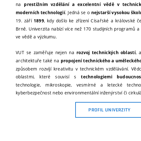
na
prestižním vzdělání a excelentní vědě v technic
. Jedná se o
moderních technologií
nejstarší vysokou škol
Ústav soudního inženýrství
19. září
, kdy došlo ke zřízení Císařské a královské 
1899
Brně. Univerzita nabízí více než 170 studijních programů a
ve vědě a výzkumu.
VUT se zaměřuje nejen na
, 
rozvoj technických oblastí
architektuře také na
propojení technického a uměleckéh
způsobem rozvíjí kreativitu v technickém vzdělávání. Věd
oblastmi, které souvisí s
technologiemi budoucnos
technologie, mikroskopie, vesmírné a letecké techno
kyberbezpečnost nebo environmentální inženýrství či cirkul
PROFIL UNIVERZITY