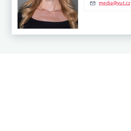
media@vut.cz
Fakulta strojního inženýrství