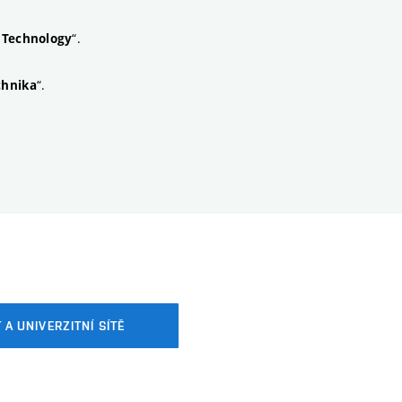
“
.
f Technology
“.
chnika
 A UNIVERZITNÍ SÍTĚ