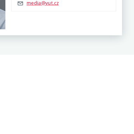
media@vut.cz
499
spanihelova@fme.vutbr.cz