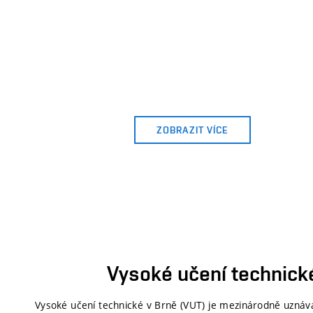
Fakulta stavební
Fakulta elektrotechniky a komunikačních technologií
Fakulta chemická
ZOBRAZIT VÍCE
Fakulta informačních technologií
Fakulta výtvarných umění
CEITEC VUT
Vysoké učení technick
Centrum sportovních aktivit
Vysoké učení technické v Brně (VUT) je mezinárodně uznávan