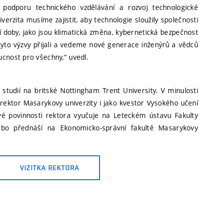
493
 podporu technického vzdělávání a rozvoj technologické
verzita musíme zajistit, aby technologie sloužily společnosti
13
michal.belak@vut.cz
 doby, jako jsou klimatická změna, kybernetická bezpečnost
481
tyto výzvy přijali a vedeme nové generace inženýrů a vědců
ucnost pro všechny,“ uvedl.
studií na britské Nottingham Trent University. V minulosti
rektor Masarykovy univerzity i jako kvestor Vysokého učení
é povinnosti rektora vyučuje na Leteckém ústavu Fakulty
nebo přednáší na Ekonomicko-správní fakultě Masarykovy
VIZITKA REKTORA