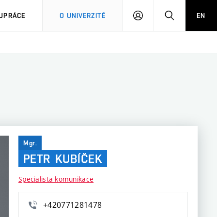
PŘIHLÁSIT
HLEDAT
UPRÁCE
O UNIVERZITĚ
EN
SE
Mgr.
PETR
KUBÍČEK
Specialista komunikace
+420771281478