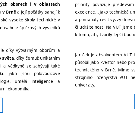
+420 771 281 
kých oborech i v oblastech
priority považuje především
a její počátky sahají k
excelence. „Jako technická uni
u v Brně
Ing. Michal Belák, Ph.D.
+420 54114 89
a pomáhaly řešit výzvy dnešní
české vysoké školy technické v
+420 608 308 
či udržitelnost. Na VUT jsme 
 dosahuje špičkových výsledků
k tomu, aby tvořily lepší budo
ale díky výtvarným oborům a
Janíček je absolventem VUT i 
, díky čemuž unikátním
o světa
působil jako kvestor nebo pro
ci a vědkyně se zabývají také
technického v Brně. Mimo sv
, jako jsou polovodičové
ti
strojního inženýrství VUT 
logie, umělá inteligence a
univerzity.
ární ekonomika.