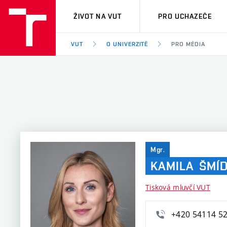
VUT
ŽIVOT NA VUT
PRO UCHAZEČE
VUT
O UNIVERZITĚ
PRO MÉDIA
Mgr.
KAMILA
ŠMÍ
Tisková mluvčí VUT
+420 54114 5