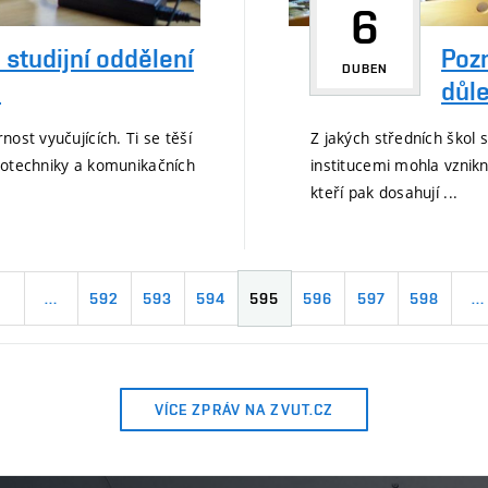
6
Poz
 studijní oddělení
DUBEN
důle
.
Z jakých středních škol 
ost vyučujících. Ti se těší
institucemi mohla vznikn
rotechniky a komunikačních
kteří pak dosahují ...
1
…
592
593
594
595
596
597
598
…
VÍCE ZPRÁV NA ZVUT.CZ