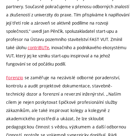
partnery. Současně pokračujeme v přenosu odborných znalostí
a zkušeností z univerzity do praxe. Tím přispíváme k naplňování
její třetí role a zároveň se aktivně podílíme na rozvoji
společnosti,“ uvedl Jan Pěnčík, spoluzakladatel start-upu a
profesor na Ústavu pozemního stavitelství FAST VUT. Zmínil
také úlohu
contriBUTe
, inovačního a podnikavého ekosystému
VUT, který jej ke vzniku start-upu inspiroval a na jehož
fungování se od počátku podílí.
Forenzio
se zaměřuje na nezávislé odborné poradenství,
kontrolu a audit projektové dokumentace, stavebně-
technický dozor a forenzní a reverzní inženýrství. „Naším
cílem je nejen poskytovat špičkové profesionální služby
zákazníkům, ale také inspirovat kolegy a kolegyně z
akademického prostředí a ukázat, že lze skloubit
pedagogickou činnost s vědou, výzkumem a další odbornou
činností, protože se vzájemně synergicky doplňují. Rádi