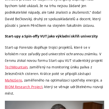
bychom také ukázali, že na trhu nejsou žádané jen
podnikatelské nápady, ale také znalosti a zkušenosti,“ dodal
David Bečkovský, druhý ze spoluzakladatelů a docent, který
působí s Janem Pěnčíkem na stejném fakultním ústavu.
Start-upy a Spin-offy VUT jako výkladní skříň univerzity
Start-up Forenzio doplňuje trojici projektů, které se v
loňském roce zařadily pod univerzitní ochrannou známku. V
červnu získal novou formu Start-upu VUT studentský projekt
TechMountain
, zaměřený na monitoring úniku paliva z
železničních cisteren. Krátce poté se připojili zástupci
MaNoSens
, zaměřeného na optimalizaci spotřeby energie, a
BIOM Research Project
, který se věnuje udržitelnému rozvoji
měst.