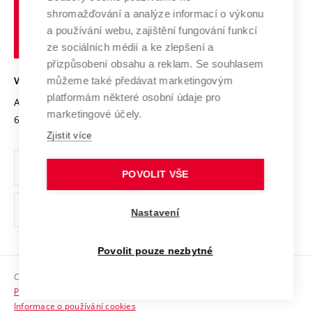
Vysoké
Výzkumné infrastruktury
shromažďování a analýze informací o výkonu
Udržitelná univerzita
učení
Služby univerzity
Transfer znalostí
a používání webu, zajištění fungování funkcí
technické
Podnikavá univerzita / ContriBUTe
Mezinárodní dohody
ze sociálních médií a ke zlepšení a
Open Science
v
Bezpečná univerzita
přizpůsobení obsahu a reklam. Se souhlasem
Univerzitní sítě
Brně
Projekty
můžeme také předávat marketingovým
VYSOKÉ UČENÍ TECHNICKÉ V BRNĚ
Vyznamenání
platformám některé osobní údaje pro
Projekty ze strukturálních fondů
Antonínská 548/1
www.vut.cz
marketingové účely.
Organizační struktura
602 00 Brno
vut@vutbr.cz
Specifický výzkum
Zjistit více
Úřední deska
Ochrana osobních údajů
POVOLIT VŠE
(externí
Pracovní příležitosti
Nastavení
odkaz)
Podpora a rozvoj zaměstnanců a studujících
Povolit pouze nezbytné
Rovné příležitosti
Copyright © 2026 VUT
Sociální bezpečí
Prohlášení o přístupnosti
HR Award
Informace o používání cookies