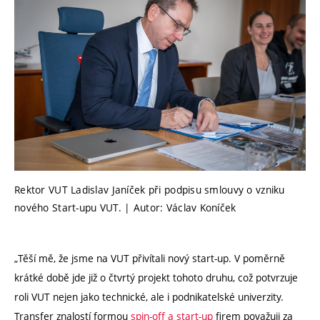
Rektor VUT Ladislav Janíček při podpisu smlouvy o vzniku
nového Start-upu VUT. | Autor: Václav Koníček
„Těší mě, že jsme na VUT přivítali nový start-up. V poměrně
krátké době jde již o čtvrtý projekt tohoto druhu, což potvrzuje
roli VUT nejen jako technické, ale i podnikatelské univerzity.
Transfer znalostí formou
spin-off a start-up
firem považuji za