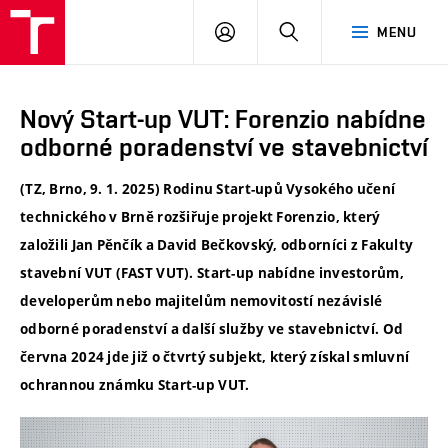
VUT
PŘIHLÁSIT
HLEDAT
MENU
SE
Nový Start-up VUT: Forenzio nabídne
odborné poradenství ve stavebnictví
(TZ, Brno, 9. 1. 2025)
Rodinu Start-upů Vysokého učení
technického v Brně rozšiřuje projekt Forenzio, který
založili Jan Pěnčík a David Bečkovský, odborníci z Fakulty
stavební VUT (FAST VUT). Start-up nabídne investorům,
developerům nebo majitelům nemovitostí nezávislé
odborné poradenství a další služby ve stavebnictví. Od
června 2024 jde již o čtvrtý subjekt, který získal smluvní
ochrannou známku Start-up VUT.