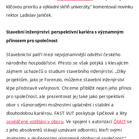
klíčovou prioritu a výkladní skříň univerzity,“ komentoval novinku
rektor Ladislav Janíček.
Stavební inženýrství: perspektivní kariéra s významným
přínosem pro společnost
Stavebnictví patří mezi nejvýznamnější odvětví českého
národního hospodářství. Přesto se však potýká s klesajícím
zájmem uchazečů o studium stavebního inženýrství. „Díky
projektům, jako je Forenzio, můžeme stavební inženýrství
lépe představit veřejnosti. Chceme přiblížit nejen jeho přínos
pro společnost, ale prezentovat jej také jako perspektivní
obor s různorodými možnostmi uplatnění i stabilní a
dlouhodobou kariérou. FAST VUT poskytuje špičkové a léty
osvědčené vzdělání v oboru
. Ve spojení s autorizací
ČKAIT
se
z jeho absolventů stávají uznávaní odborníci, kteří svými
znalostmi a zkušenostmi významně obohacují společnost,“