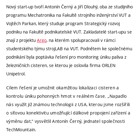
Nový start-up tvoří Antonín Černý a Jiří Dlouhý, oba ze studijního
programu Mechatronika na Fakultě strojního inženýrství VUT a
Vojtěch Parkan, který studuje program Strategický rozvoj
podniku na Fakultě podnikatelské VUT. Zakladatelé start-upu se
znají z projektu
Argo
, na kterém spolupracovali v rámci
studentského týmu strojLAB na VUT. Podnětem ke společnému
podnikání byla poptávka řešení pro monitoring úniku paliva z
železničních cisteren, se kterou je oslovila firma ORLEN
Unipetrol.
Cílem řešení je umožnit okamžitou lokalizaci cisteren a
kontrolu úniku pohonných hmot v reálném čase. „Napadlo
nás využít již známou technologii z USA, kterou jsme rozšířili
o síťovou konektivitu umožňující dálkové propojení zařízení a
výměnu dat,“ vysvětlil Antonín Černý, jednatel společnosti
TechMountain.