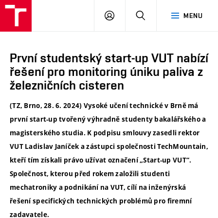
VUT
PŘIHLÁSIT
HLEDAT
MENU
SE
První studentský start-up VUT nabízí
řešení pro monitoring úniku paliva z
železničních cisteren
(TZ, Brno, 28. 6. 2024) Vysoké učení technické v Brně má
první start-up tvořený výhradně studenty bakalářského a
magisterského studia. K podpisu smlouvy zasedli rektor
VUT Ladislav Janíček a zástupci společnosti TechMountain,
kteří tím získali právo užívat označení „Start-up VUT“.
Společnost, kterou před rokem založili studenti
mechatroniky a podnikání na VUT, cílí na inženýrská
řešení specifických technických problémů pro firemní
zadavatele.