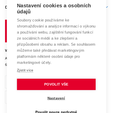
Zpracování osobních údajů uchazečů o studium
Firemní spolupráce
Mezinárodní vědecká rada
Nastavení cookies a osobních
O UNIVERZITĚ
Doktorské studium
Podpora podnikání
E-přihláška
údajů
Zahraniční spolupráce
Systém zajišťování kvality výzkumu
Profil univerzity
Spolupráce se školami
Soubory cookie používáme ke
Vysoké
Výzkumné infrastruktury
shromažďování a analýze informací o výkonu
Udržitelná univerzita
učení
Služby univerzity
Transfer znalostí
a používání webu, zajištění fungování funkcí
technické
Podnikavá univerzita / ContriBUTe
Mezinárodní dohody
ze sociálních médií a ke zlepšení a
Open Science
v
Bezpečná univerzita
přizpůsobení obsahu a reklam. Se souhlasem
Univerzitní sítě
Brně
Projekty
můžeme také předávat marketingovým
VYSOKÉ UČENÍ TECHNICKÉ V BRNĚ
Vyznamenání
platformám některé osobní údaje pro
Projekty ze strukturálních fondů
Antonínská 548/1
www.vut.cz
marketingové účely.
Organizační struktura
602 00 Brno
vut@vutbr.cz
Specifický výzkum
Zjistit více
Úřední deska
Ochrana osobních údajů
POVOLIT VŠE
(externí
Pracovní příležitosti
Nastavení
odkaz)
Podpora a rozvoj zaměstnanců a studujících
Povolit pouze nezbytné
Rovné příležitosti