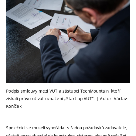
Podpis smlouvy mezi VUT a zástupci TechMountain, kteří
získali právo užívat označení „Start-up VUT“. | Autor: Václav
Koníček
Společníci se museli vypořádat s řadou požadavků zadavatele,
včetně nezasahování do konstrukce cisteren, alespoň měsíční