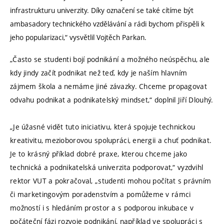
infrastrukturu univerzity. Díky označení se také cítíme být
ambasadory technického vzdělávání a rádi bychom přispěli k
jeho popularizaci,“ vysvětlil Vojtěch Parkan.
„Často se studenti bojí podnikání a možného neúspěchu, ale
kdy jindy začít podnikat než teď, kdy je naším hlavním
zájmem škola a nemáme jiné závazky. Chceme propagovat
odvahu podnikat a podnikatelský mindset,“ doplnil Jiří Dlouhý.
„Je úžasné vidět tuto iniciativu, která spojuje technickou
kreativitu, mezioborovou spolupráci, energii a chuť podnikat.
Je to krásný příklad dobré praxe, kterou chceme jako
technická a podnikatelská univerzita podporovat,“ vyzdvihl
rektor VUT a pokračoval, „studenti mohou počítat s právním
či marketingovým poradenstvím a pomůžeme v rámci
možností i s hledáním prostor a s podporou inkubace v
počáteční fázi rozvoje podnikání, například ve spolupráci s